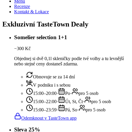
Menu
Recenze
Kontakt & Lokace
Exkluzivní TasteTown Dealy
Somelier selection 1+1
−
300
Kč
Objednej si dvě 0,1l skleničky podle tvé volby a tu levnější
nebo stejné ceny dostaneš zdarma.
Obnovuje se za 14 dní
V podniku i s sebou
15:00–20:00
·
Po
·
pro 5 osob
15:00–22:00
·
Út, St, Čt
·
pro 5 osob
15:00–23:59
·
Pá, So
·
pro 5 osob
Odemknout v TasteTown app
Sleva 25%