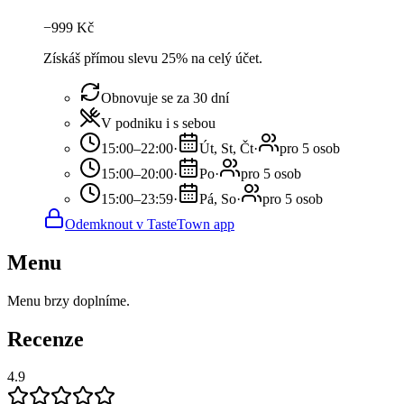
−
999
Kč
Získáš přímou slevu 25% na celý účet.
Obnovuje se za 30 dní
V podniku i s sebou
15:00–22:00
·
Út, St, Čt
·
pro 5 osob
15:00–20:00
·
Po
·
pro 5 osob
15:00–23:59
·
Pá, So
·
pro 5 osob
Odemknout v TasteTown app
Menu
Menu brzy doplníme.
Recenze
4.9