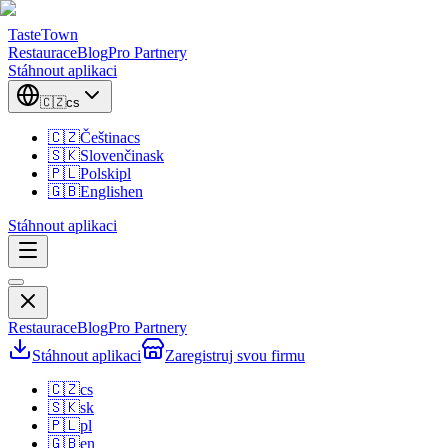
TasteTown
Restaurace
Blog
Pro Partnery
Stáhnout aplikaci
🇨🇿
cs
🇨🇿
Čeština
cs
🇸🇰
Slovenčina
sk
🇵🇱
Polski
pl
🇬🇧
English
en
Stáhnout aplikaci
Restaurace
Blog
Pro Partnery
Stáhnout aplikaci
Zaregistruj svou firmu
🇨🇿
cs
🇸🇰
sk
🇵🇱
pl
🇬🇧
en