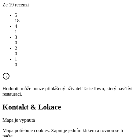
Ze 19 recenzí
5
18
4
1
3
0
2
0
1
0
Hodnotit může pouze přihlášený uživatel TasteTown, který navštívil
restauraci.
Kontakt & Lokace
Mapa je vypnutá
Mapa potřebuje cookies. Zapni je jedním klikem a rovnou se ti
načte.