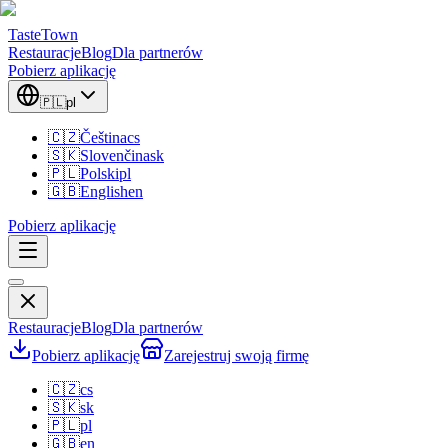
TasteTown
Restauracje
Blog
Dla partnerów
Pobierz aplikację
🇵🇱
pl
🇨🇿
Čeština
cs
🇸🇰
Slovenčina
sk
🇵🇱
Polski
pl
🇬🇧
English
en
Pobierz aplikację
Restauracje
Blog
Dla partnerów
Pobierz aplikację
Zarejestruj swoją firmę
🇨🇿
cs
🇸🇰
sk
🇵🇱
pl
🇬🇧
en