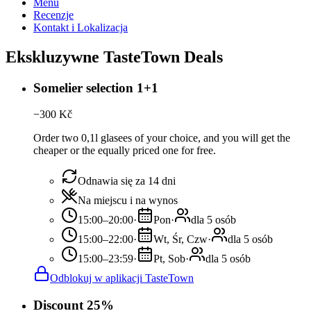
Menu
Recenzje
Kontakt i Lokalizacja
Ekskluzywne TasteTown Deals
Somelier selection 1+1
−
300
Kč
Order two 0,1l glasees of your choice, and you will get the
cheaper or the equally priced one for free.
Odnawia się za 14 dni
Na miejscu i na wynos
15:00–20:00
·
Pon
·
dla 5 osób
15:00–22:00
·
Wt, Śr, Czw
·
dla 5 osób
15:00–23:59
·
Pt, Sob
·
dla 5 osób
Odblokuj w aplikacji TasteTown
Discount 25%