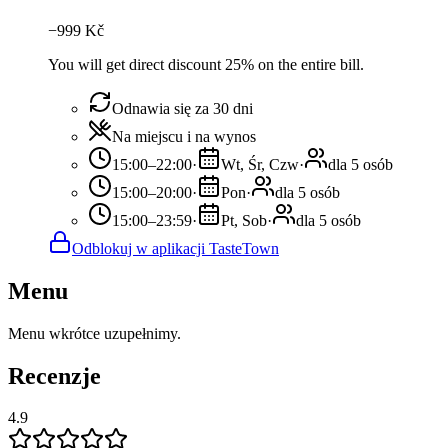
−
999
Kč
You will get direct discount 25% on the entire bill.
Odnawia się za 30 dni
Na miejscu i na wynos
15:00–22:00
·
Wt, Śr, Czw
·
dla 5 osób
15:00–20:00
·
Pon
·
dla 5 osób
15:00–23:59
·
Pt, Sob
·
dla 5 osób
Odblokuj w aplikacji TasteTown
Menu
Menu wkrótce uzupełnimy.
Recenzje
4.9