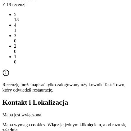
Z 19 recenzji
5
18
4
1
3
0
2
0
1
0
Recenzję może napisać tylko zalogowany użytkownik TasteTown,
który odwiedził restaurację.
Kontakt i Lokalizacja
Mapa jest wyłączona
Mapa wymaga cookies. Włącz je jednym kliknięciem, a od razu się
załaduje.