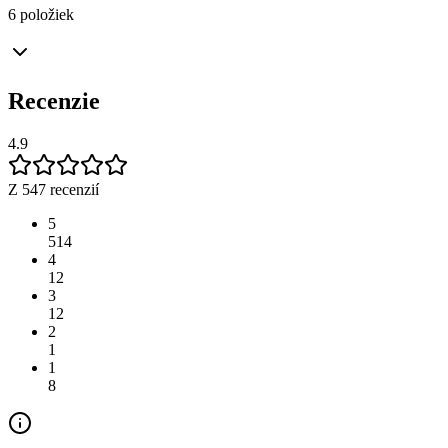
6 položiek
Recenzie
4.9
Z 547 recenzií
5
514
4
12
3
12
2
1
1
8