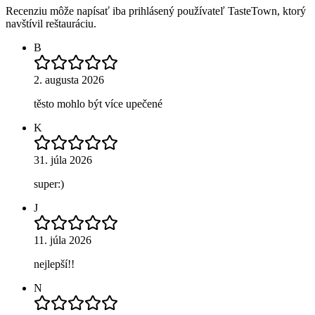
Recenziu môže napísať iba prihlásený používateľ TasteTown, ktorý
navštívil reštauráciu.
B
2. augusta 2026
těsto mohlo být více upečené
K
31. júla 2026
super:)
J
11. júla 2026
nejlepší!!
N