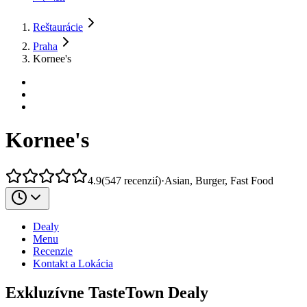
Reštaurácie
Praha
Kornee's
Kornee's
4.9
(
547
recenzií
)
·
Asian, Burger, Fast Food
Dealy
Menu
Recenzie
Kontakt a Lokácia
Exkluzívne TasteTown Dealy