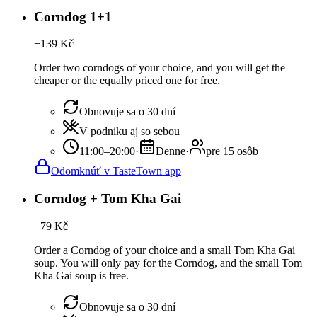
Corndog 1+1
−
139
Kč
Order two corndogs of your choice, and you will get the
cheaper or the equally priced one for free.
Obnovuje sa o 30 dní
V podniku aj so sebou
11:00–20:00
·
Denne
·
pre 15 osôb
Odomknúť v TasteTown app
Corndog + Tom Kha Gai
−
79
Kč
Order a Corndog of your choice and a small Tom Kha Gai
soup. You will only pay for the Corndog, and the small Tom
Kha Gai soup is free.
Obnovuje sa o 30 dní