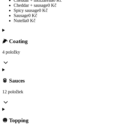
Cheddar + mozzarella
0
Kč
Cheddar + sausage
0
Kč
Spicy sausage
0
Kč
Sausage
0
Kč
Nutella
0
Kč
🌽 Coating
4 položky
🥫 Sauces
12 položiek
🧅 Topping