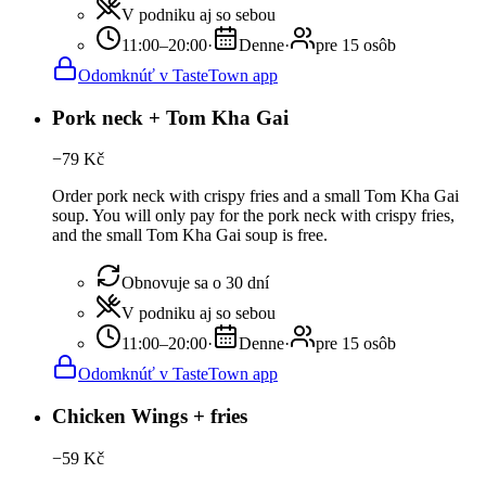
V podniku aj so sebou
11:00–20:00
·
Denne
·
pre 15 osôb
Odomknúť v TasteTown app
Pork neck + Tom Kha Gai
−
79
Kč
Order pork neck with crispy fries and a small Tom Kha Gai
soup. You will only pay for the pork neck with crispy fries,
and the small Tom Kha Gai soup is free.
Obnovuje sa o 30 dní
V podniku aj so sebou
11:00–20:00
·
Denne
·
pre 15 osôb
Odomknúť v TasteTown app
Chicken Wings + fries
−
59
Kč