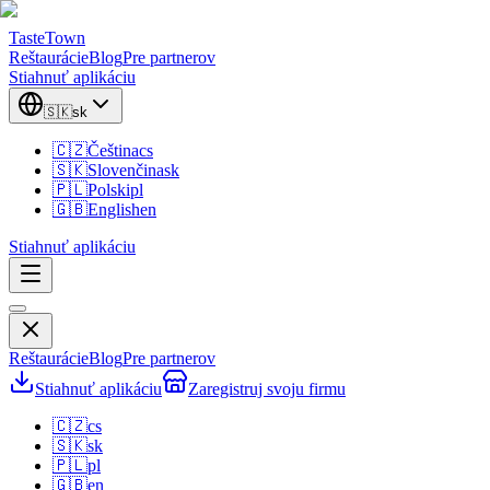
TasteTown
Reštaurácie
Blog
Pre partnerov
Stiahnuť aplikáciu
🇸🇰
sk
🇨🇿
Čeština
cs
🇸🇰
Slovenčina
sk
🇵🇱
Polski
pl
🇬🇧
English
en
Stiahnuť aplikáciu
Reštaurácie
Blog
Pre partnerov
Stiahnuť aplikáciu
Zaregistruj svoju firmu
🇨🇿
cs
🇸🇰
sk
🇵🇱
pl
🇬🇧
en