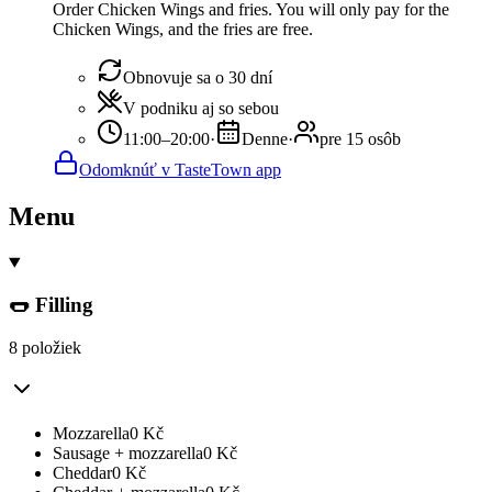
Order Chicken Wings and fries. You will only pay for the
Chicken Wings, and the fries are free.
Obnovuje sa o 30 dní
V podniku aj so sebou
11:00–20:00
·
Denne
·
pre 15 osôb
Odomknúť v TasteTown app
Menu
🌭 Filling
8 položiek
Mozzarella
0
Kč
Sausage + mozzarella
0
Kč
Cheddar
0
Kč