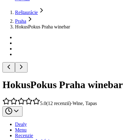
Reštaurácie
Praha
HokusPokus Praha winebar
HokusPokus Praha winebar
5.0
(
12
recenzií
)
·
Wine, Tapas
Dealy
Menu
Recenzie