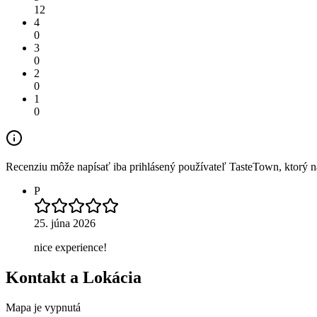
12
4
0
3
0
2
0
1
0
Recenziu môže napísať iba prihlásený používateľ TasteTown, ktorý nav
P
25. júna 2026
nice experience!
Kontakt a Lokácia
Mapa je vypnutá