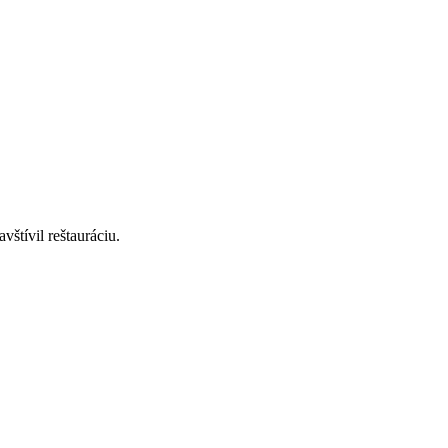
štívil reštauráciu.