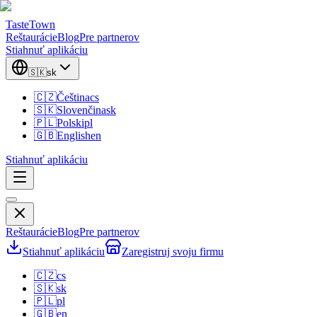
TasteTown
Reštaurácie
Blog
Pre partnerov
Stiahnuť aplikáciu
🇸🇰
sk
🇨🇿
Čeština
cs
🇸🇰
Slovenčina
sk
🇵🇱
Polski
pl
🇬🇧
English
en
Stiahnuť aplikáciu
Reštaurácie
Blog
Pre partnerov
Stiahnuť aplikáciu
Zaregistruj svoju firmu
🇨🇿
cs
🇸🇰
sk
🇵🇱
pl
🇬🇧
en