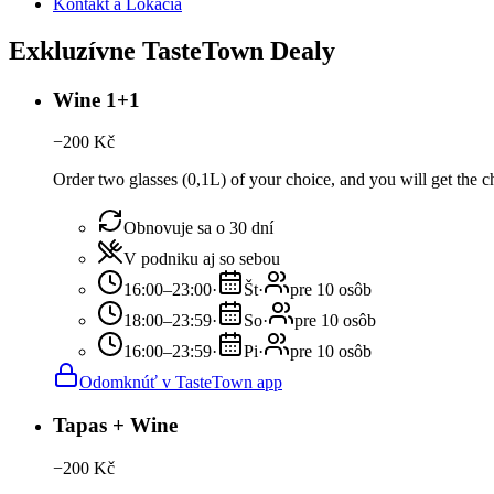
Kontakt a Lokácia
Exkluzívne TasteTown Dealy
Wine 1+1
−
200
Kč
Order two glasses (0,1L) of your choice, and you will get the ch
Obnovuje sa o 30 dní
V podniku aj so sebou
16:00–23:00
·
Št
·
pre 10 osôb
18:00–23:59
·
So
·
pre 10 osôb
16:00–23:59
·
Pi
·
pre 10 osôb
Odomknúť v TasteTown app
Tapas + Wine
−
200
Kč