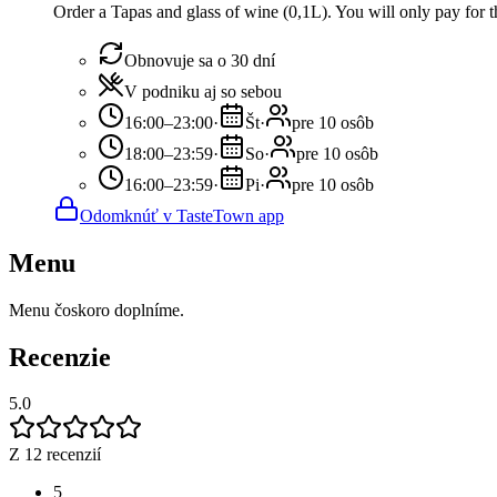
Order a Tapas and glass of wine (0,1L). You will only pay for th
Obnovuje sa o 30 dní
V podniku aj so sebou
16:00–23:00
·
Št
·
pre 10 osôb
18:00–23:59
·
So
·
pre 10 osôb
16:00–23:59
·
Pi
·
pre 10 osôb
Odomknúť v TasteTown app
Menu
Menu čoskoro doplníme.
Recenzie
5.0
Z 12 recenzií
5