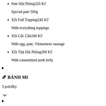
Pate Hải Phòng
320
Kč
Special pate 500g
Xôi Full Topping
240
Kč
With everything toppings
Xôi Gấc Cầu
180
Kč
With egg, pate, Vietnamese sausage
Xôi Thịt Hải Phòng
200
Kč
With caramelized pork belly
🥖 BÁNH MI
3 položky