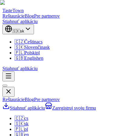
TasteTown
Reštaurácie
Blog
Pre partnerov
Stiahnuť aplikáciu
🇸🇰
sk
🇨🇿
Čeština
cs
🇸🇰
Slovenčina
sk
🇵🇱
Polski
pl
🇬🇧
English
en
Stiahnuť aplikáciu
Reštaurácie
Blog
Pre partnerov
Stiahnuť aplikáciu
Zaregistruj svoju firmu
🇨🇿
cs
🇸🇰
sk
🇵🇱
pl
🇬🇧
en