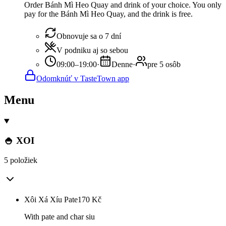
Order Bánh Mì Heo Quay and drink of your choice. You only
pay for the Bánh Mì Heo Quay, and the drink is free.
Obnovuje sa o 7 dní
V podniku aj so sebou
09:00–19:00
·
Denne
·
pre 5 osôb
Odomknúť v TasteTown app
Menu
🍚 XOI
5 položiek
Xôi Xá Xíu Pate
170
Kč
With pate and char siu