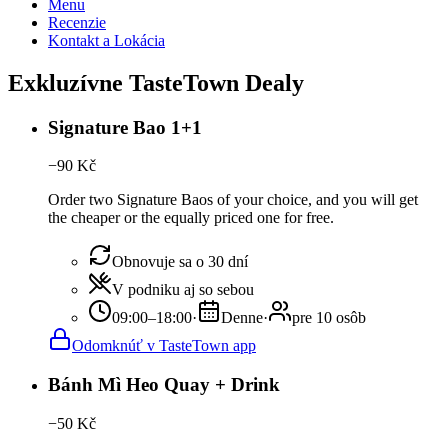
Menu
Recenzie
Kontakt a Lokácia
Exkluzívne TasteTown Dealy
Signature Bao 1+1
−
90
Kč
Order two Signature Baos of your choice, and you will get
the cheaper or the equally priced one for free.
Obnovuje sa o 30 dní
V podniku aj so sebou
09:00–18:00
·
Denne
·
pre 10 osôb
Odomknúť v TasteTown app
Bánh Mì Heo Quay + Drink
−
50
Kč