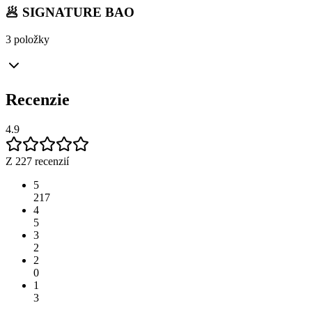
🥟 SIGNATURE BAO
3 položky
Recenzie
4.9
Z 227 recenzií
5
217
4
5
3
2
2
0
1
3