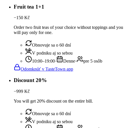
Fruit tea 1+1
−
150
Kč
Order two fruit teas of your choice without toppings and you
will pay only for one.
Obnovuje sa o 60 dní
V podniku aj so sebou
10:00–19:00
·
Denne
·
pre 5 osôb
Odomknúť v TasteTown app
Discount 20%
−
999
Kč
You will get 20% discount on the entire bill.
Obnovuje sa o 60 dní
V podniku aj so sebou