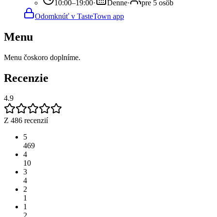
10:00–19:00
·
Denne
·
pre 5 osôb
Odomknúť v TasteTown app
Menu
Menu čoskoro doplníme.
Recenzie
4.9
Z 486 recenzií
5
469
4
10
3
4
2
1
1
2