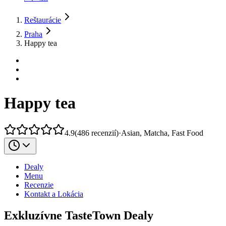
Reštaurácie
Praha
Happy tea
Happy tea
4.9
(
486
recenzií
)
·
Asian, Matcha, Fast Food
Dealy
Menu
Recenzie
Kontakt a Lokácia
Exkluzívne TasteTown Dealy