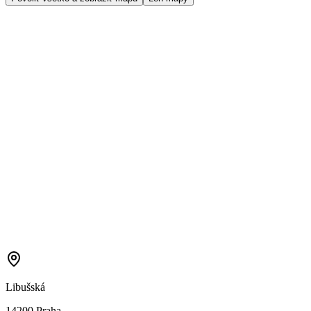
Libušská
14200 Praha