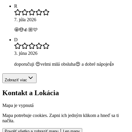
R
7. júla 2026
🤩😍👍🏼🩷
D
3. júna 2026
doporučuji 😍velmi milá obsluha😍 a dobré nápoje👍
Zobraziť viac
Kontakt a Lokácia
Mapa je vypnutá
Mapa potrebuje cookies. Zapni ich jedným klikom a hneď sa ti
načíta.
Povoliť všetko a zobraziť mapu
Len mapy