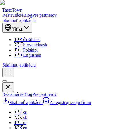
TasteTown
Reštaurácie
Blog
Pre partnerov
Stiahnuť aplikáciu
🇸🇰
sk
🇨🇿
Čeština
cs
🇸🇰
Slovenčina
sk
🇵🇱
Polski
pl
🇬🇧
English
en
Stiahnuť aplikáciu
Reštaurácie
Blog
Pre partnerov
Stiahnuť aplikáciu
Zaregistruj svoju firmu
🇨🇿
cs
🇸🇰
sk
🇵🇱
pl
🇬🇧
en