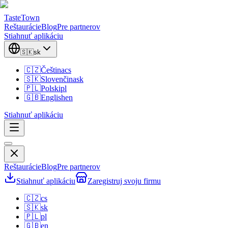
TasteTown
Reštaurácie
Blog
Pre partnerov
Stiahnuť aplikáciu
🇸🇰
sk
🇨🇿
Čeština
cs
🇸🇰
Slovenčina
sk
🇵🇱
Polski
pl
🇬🇧
English
en
Stiahnuť aplikáciu
Reštaurácie
Blog
Pre partnerov
Stiahnuť aplikáciu
Zaregistruj svoju firmu
🇨🇿
cs
🇸🇰
sk
🇵🇱
pl
🇬🇧
en