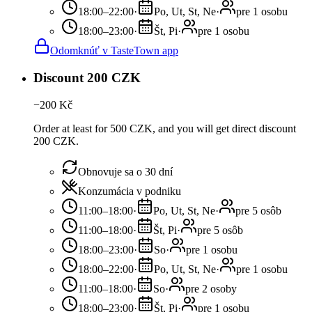
18:00–22:00
·
Po, Ut, St, Ne
·
pre 1 osobu
18:00–23:00
·
Št, Pi
·
pre 1 osobu
Odomknúť v TasteTown app
Discount 200 CZK
−
200
Kč
Order at least for 500 CZK, and you will get direct discount
200 CZK.
Obnovuje sa o 30 dní
Konzumácia v podniku
11:00–18:00
·
Po, Ut, St, Ne
·
pre 5 osôb
11:00–18:00
·
Št, Pi
·
pre 5 osôb
18:00–23:00
·
So
·
pre 1 osobu
18:00–22:00
·
Po, Ut, St, Ne
·
pre 1 osobu
11:00–18:00
·
So
·
pre 2 osoby
18:00–23:00
·
Št, Pi
·
pre 1 osobu