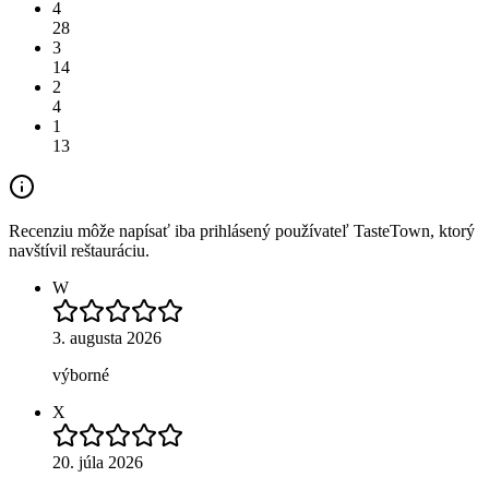
4
28
3
14
2
4
1
13
Recenziu môže napísať iba prihlásený používateľ TasteTown, ktorý
navštívil reštauráciu.
W
3. augusta 2026
výborné
X
20. júla 2026