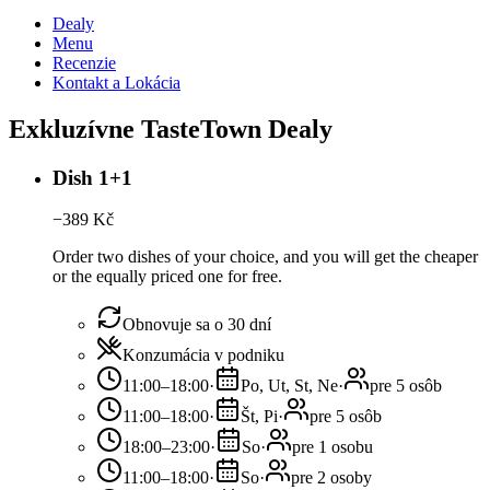
Dealy
Menu
Recenzie
Kontakt a Lokácia
Exkluzívne TasteTown Dealy
Dish 1+1
−
389
Kč
Order two dishes of your choice, and you will get the cheaper
or the equally priced one for free.
Obnovuje sa o 30 dní
Konzumácia v podniku
11:00–18:00
·
Po, Ut, St, Ne
·
pre 5 osôb
11:00–18:00
·
Št, Pi
·
pre 5 osôb
18:00–23:00
·
So
·
pre 1 osobu
11:00–18:00
·
So
·
pre 2 osoby