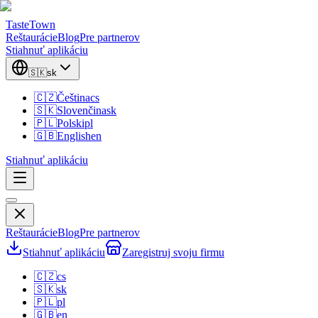
TasteTown
Reštaurácie
Blog
Pre partnerov
Stiahnuť aplikáciu
🇸🇰
sk
🇨🇿
Čeština
cs
🇸🇰
Slovenčina
sk
🇵🇱
Polski
pl
🇬🇧
English
en
Stiahnuť aplikáciu
Reštaurácie
Blog
Pre partnerov
Stiahnuť aplikáciu
Zaregistruj svoju firmu
🇨🇿
cs
🇸🇰
sk
🇵🇱
pl
🇬🇧
en