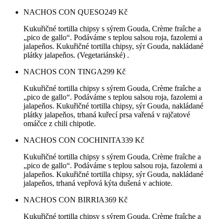
NACHOS CON QUESO
249
Kč
Kukuřičné tortilla chipsy s sýrem Gouda, Crème fraîche a
„pico de gallo“. Podáváme s teplou salsou roja, fazolemi a
jalapeňos. Kukuřičné tortilla chipsy, sýr Gouda, nakládané
plátky jalapeňos. (Vegetariánské) .
NACHOS CON TINGA
299
Kč
Kukuřičné tortilla chipsy s sýrem Gouda, Crème fraîche a
„pico de gallo“. Podáváme s teplou salsou roja, fazolemi a
jalapeňos. Kukuřičné tortilla chipsy, sýr Gouda, nakládané
plátky jalapeňos, trhaná kuřecí prsa vařená v rajčatové
omáčce z chili chipotle.
NACHOS CON COCHINITA
339
Kč
Kukuřičné tortilla chipsy s sýrem Gouda, Crème fraîche a
„pico de gallo“. Podáváme s teplou salsou roja, fazolemi a
jalapeňos. Kukuřičné tortilla chipsy, sýr Gouda, nakládané
jalapeňos, trhaná vepřová kýta dušená v achiote.
NACHOS CON BIRRIA
369
Kč
Kukuřičné tortilla chipsy s sýrem Gouda, Crème fraîche a