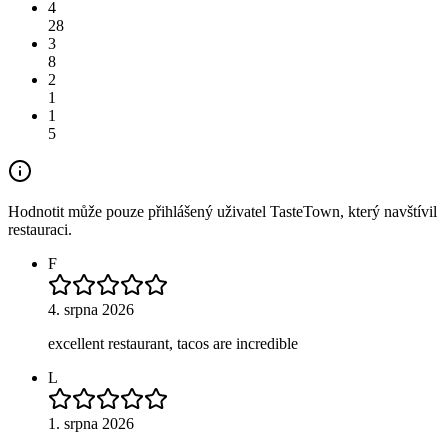
4
28
3
8
2
1
1
5
Hodnotit může pouze přihlášený uživatel TasteTown, který navštívil
restauraci.
F
4. srpna 2026
excellent restaurant, tacos are incredible
L
1. srpna 2026