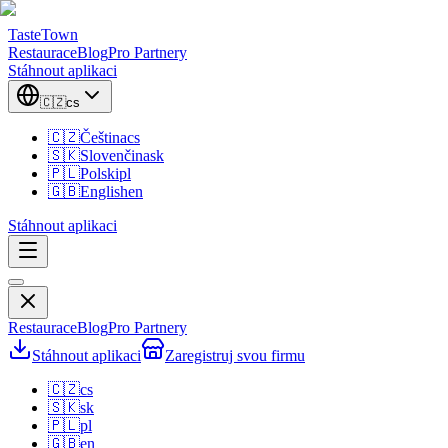
TasteTown
Restaurace
Blog
Pro Partnery
Stáhnout aplikaci
🇨🇿
cs
🇨🇿
Čeština
cs
🇸🇰
Slovenčina
sk
🇵🇱
Polski
pl
🇬🇧
English
en
Stáhnout aplikaci
Restaurace
Blog
Pro Partnery
Stáhnout aplikaci
Zaregistruj svou firmu
🇨🇿
cs
🇸🇰
sk
🇵🇱
pl
🇬🇧
en