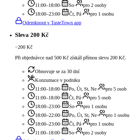
11:00–18:00
·
So
·
pro 2 osoby
18:00–23:00
·
Čt, Pá
·
pro 1 osobu
Odemknout v TasteTown app
Sleva 200 Kč
−
200
Kč
Při objednávce nad 500 Kč získáš přímou slevu 200 Kč.
Obnovuje se za 30 dní
Konzumace v podniku
11:00–18:00
·
Po, Út, St, Ne
·
pro 5 osob
11:00–18:00
·
Čt, Pá
·
pro 5 osob
18:00–23:00
·
So
·
pro 1 osobu
18:00–22:00
·
Po, Út, St, Ne
·
pro 1 osobu
18:00–23:00
·
Čt, Pá
·
pro 1 osobu
11:00–18:00
·
So
·
pro 2 osoby