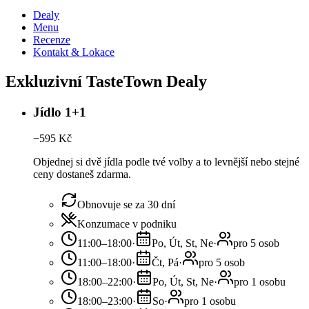
Dealy
Menu
Recenze
Kontakt & Lokace
Exkluzivní TasteTown Dealy
Jídlo 1+1
−
595
Kč
Objednej si dvě jídla podle tvé volby a to levnější nebo stejné
ceny dostaneš zdarma.
Obnovuje se za 30 dní
Konzumace v podniku
11:00–18:00
·
Po, Út, St, Ne
·
pro 5 osob
11:00–18:00
·
Čt, Pá
·
pro 5 osob
18:00–22:00
·
Po, Út, St, Ne
·
pro 1 osobu
18:00–23:00
·
So
·
pro 1 osobu