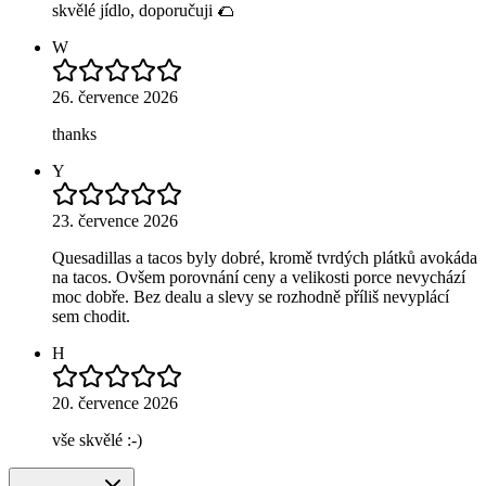
skvělé jídlo, doporučuji 🌮
W
26. července 2026
thanks
Y
23. července 2026
Quesadillas a tacos byly dobré, kromě tvrdých plátků avokáda
na tacos. Ovšem porovnání ceny a velikosti porce nevychází
moc dobře. Bez dealu a slevy se rozhodně příliš nevyplácí
sem chodit.
H
20. července 2026
vše skvělé :-)