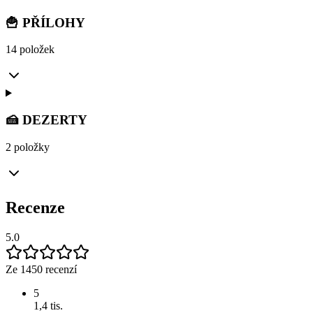
🍟 PŘÍLOHY
14 položek
🍰 DEZERTY
2 položky
Recenze
5.0
Ze 1450 recenzí
5
1,4 tis.