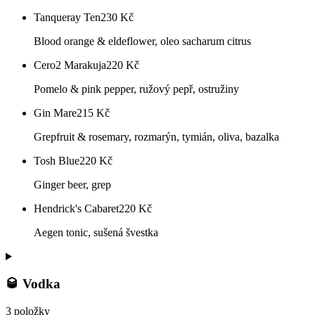
Tanqueray Ten
230
Kč
Blood orange & eldeflower, oleo sacharum citrus
Cero2 Marakuja
220
Kč
Pomelo & pink pepper, ružový pepř, ostružiny
Gin Mare
215
Kč
Grepfruit & rosemary, rozmarýn, tymián, oliva, bazalka
Tosh Blue
220
Kč
Ginger beer, grep
Hendrick's Cabaret
220
Kč
Aegen tonic, sušená švestka
🥃 Vodka
3 položky