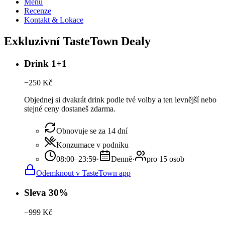
Menu
Recenze
Kontakt & Lokace
Exkluzivní TasteTown Dealy
Drink 1+1
−
250
Kč
Objednej si dvakrát drink podle tvé volby a ten levnější nebo
stejné ceny dostaneš zdarma.
Obnovuje se za 14 dní
Konzumace v podniku
08:00–23:59
·
Denně
·
pro 15 osob
Odemknout v TasteTown app
Sleva 30%
−
999
Kč