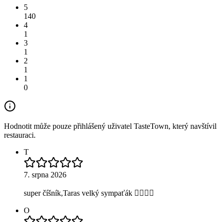
5
140
4
1
3
1
2
1
1
0
Hodnotit může pouze přihlášený uživatel TasteTown, který navštívil
restauraci.
T
7. srpna 2026
super číšník,Taras velký sympaťák 👍🏻🤏🏻
O