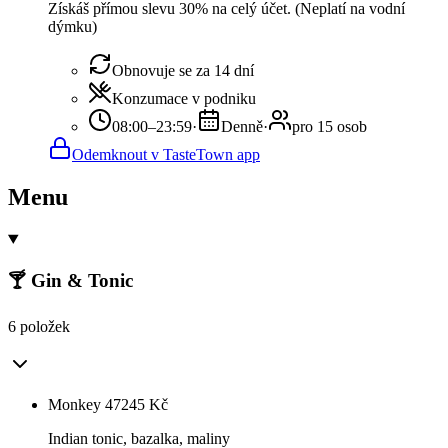
Získáš přímou slevu 30% na celý účet. (Neplatí na vodní
dýmku)
Obnovuje se za 14 dní
Konzumace v podniku
08:00–23:59
·
Denně
·
pro 15 osob
Odemknout v TasteTown app
Menu
🍸 Gin & Tonic
6 položek
Monkey 47
245
Kč
Indian tonic, bazalka, maliny