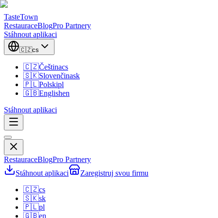
TasteTown
Restaurace
Blog
Pro Partnery
Stáhnout aplikaci
🇨🇿
cs
🇨🇿
Čeština
cs
🇸🇰
Slovenčina
sk
🇵🇱
Polski
pl
🇬🇧
English
en
Stáhnout aplikaci
Restaurace
Blog
Pro Partnery
Stáhnout aplikaci
Zaregistruj svou firmu
🇨🇿
cs
🇸🇰
sk
🇵🇱
pl
🇬🇧
en