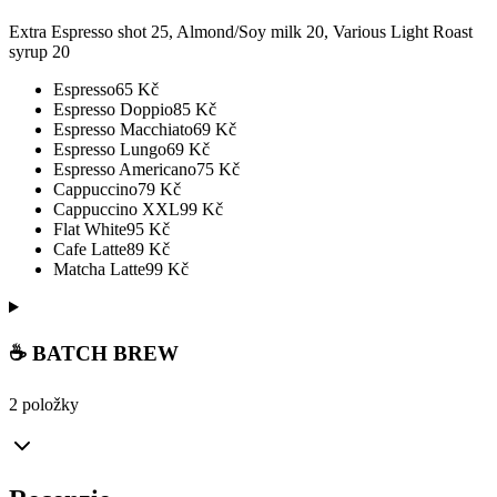
Extra Espresso shot 25, Almond/Soy milk 20, Various Light Roast
syrup 20
Espresso
65
Kč
Espresso Doppio
85
Kč
Espresso Macchiato
69
Kč
Espresso Lungo
69
Kč
Espresso Americano
75
Kč
Cappuccino
79
Kč
Cappuccino XXL
99
Kč
Flat White
95
Kč
Cafe Latte
89
Kč
Matcha Latte
99
Kč
☕ BATCH BREW
2 položky