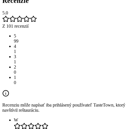
Recenzie
5.0
Z 101 recenzií
5
99
4
1
3
1
2
0
1
0
Recenziu môže napísať iba prihlásený používateľ TasteTown, ktorý
navštívil reštauráciu.
W