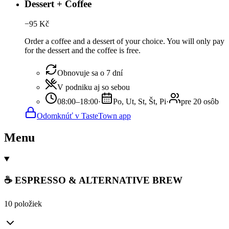
Dessert + Coffee
−
95
Kč
Order a coffee and a dessert of your choice. You will only pay
for the dessert and the coffee is free.
Obnovuje sa o 7 dní
V podniku aj so sebou
08:00–18:00
·
Po, Ut, St, Št, Pi
·
pre 20 osôb
Odomknúť v TasteTown app
Menu
☕ ESPRESSO & ALTERNATIVE BREW
10 položiek