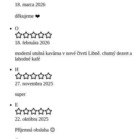
18. marca 2026
děkujeme ❤️
O
18. februára 2026
moderní utulná kavárna v nové čtvrti Libně. chutný dezert a
lahodné kafé
H
27. novembra 2025
super
E
22. októbra 2025
Příjemná obsluha 😊