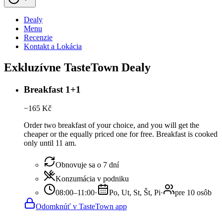
Dealy
Menu
Recenzie
Kontakt a Lokácia
Exkluzívne TasteTown Dealy
Breakfast 1+1
−
165
Kč
Order two breakfast of your choice, and you will get the
cheaper or the equally priced one for free. Breakfast is cooked
only until 11 am.
Obnovuje sa o 7 dní
Konzumácia v podniku
08:00–11:00
·
Po, Ut, St, Št, Pi
·
pre 10 osôb
Odomknúť v TasteTown app