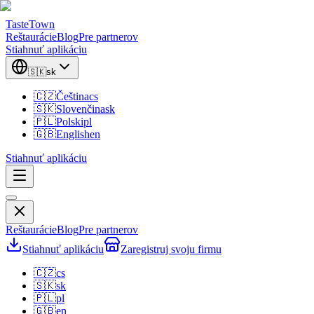
TasteTown
Reštaurácie
Blog
Pre partnerov
Stiahnuť aplikáciu
🇸🇰
sk
🇨🇿
Čeština
cs
🇸🇰
Slovenčina
sk
🇵🇱
Polski
pl
🇬🇧
English
en
Stiahnuť aplikáciu
Reštaurácie
Blog
Pre partnerov
Stiahnuť aplikáciu
Zaregistruj svoju firmu
🇨🇿
cs
🇸🇰
sk
🇵🇱
pl
🇬🇧
en