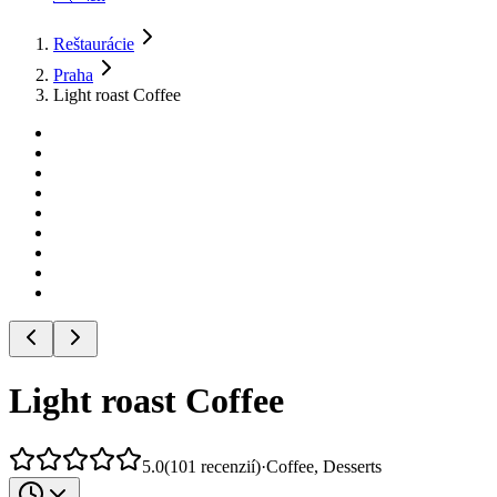
Reštaurácie
Praha
Light roast Coffee
Light roast Coffee
5.0
(
101
recenzií
)
·
Coffee, Desserts