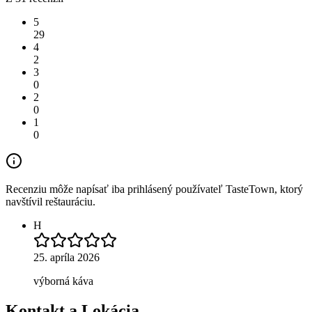
5
29
4
2
3
0
2
0
1
0
Recenziu môže napísať iba prihlásený používateľ TasteTown, ktorý
navštívil reštauráciu.
H
25. apríla 2026
výborná káva
Kontakt a Lokácia