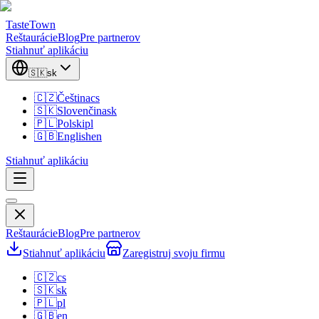
TasteTown
Reštaurácie
Blog
Pre partnerov
Stiahnuť aplikáciu
🇸🇰
sk
🇨🇿
Čeština
cs
🇸🇰
Slovenčina
sk
🇵🇱
Polski
pl
🇬🇧
English
en
Stiahnuť aplikáciu
Reštaurácie
Blog
Pre partnerov
Stiahnuť aplikáciu
Zaregistruj svoju firmu
🇨🇿
cs
🇸🇰
sk
🇵🇱
pl
🇬🇧
en