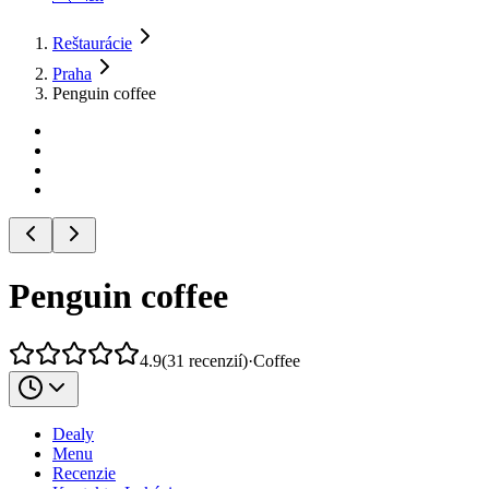
Reštaurácie
Praha
Penguin coffee
Penguin coffee
4.9
(
31
recenzií
)
·
Coffee
Dealy
Menu
Recenzie