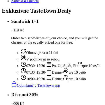
Kontakt a Lokácia
Exkluzívne TasteTown Dealy
Sandwich 1+1
−
119
Kč
Order two sandwiches of your choice, and you will get the
cheaper or the equally priced one for free.
Obnovuje sa o 21 dní
V podniku aj so sebou
07:30–17:30
·
Po, Ut, St, Št, Pi
·
pre 10 osôb
07:30–19:30
·
Denne
·
pre 10 osôb
10:00–19:30
·
Denne
·
pre 10 osôb
Odomknúť v TasteTown app
Discount 30%
−
999
Kč