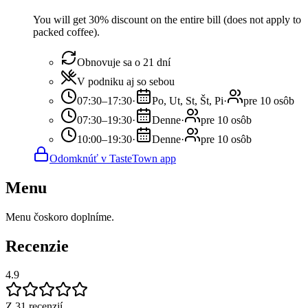
You will get 30% discount on the entire bill (does not apply to
packed coffee).
Obnovuje sa o 21 dní
V podniku aj so sebou
07:30–17:30
·
Po, Ut, St, Št, Pi
·
pre 10 osôb
07:30–19:30
·
Denne
·
pre 10 osôb
10:00–19:30
·
Denne
·
pre 10 osôb
Odomknúť v TasteTown app
Menu
Menu čoskoro doplníme.
Recenzie
4.9
Z 31 recenzií