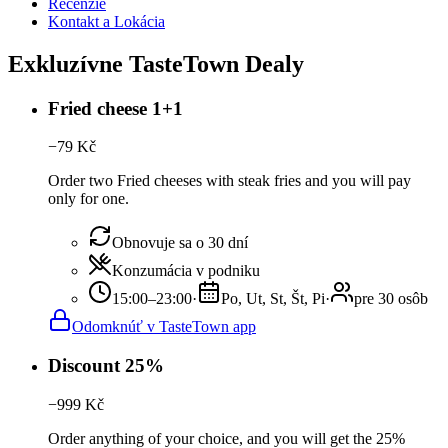
Recenzie
Kontakt a Lokácia
Exkluzívne TasteTown Dealy
Fried cheese 1+1
−
79
Kč
Order two Fried cheeses with steak fries and you will pay
only for one.
Obnovuje sa o 30 dní
Konzumácia v podniku
15:00–23:00
·
Po, Ut, St, Št, Pi
·
pre 30 osôb
Odomknúť v TasteTown app
Discount 25%
−
999
Kč
Order anything of your choice, and you will get the 25%