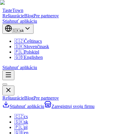
TasteTown
Reštaurácie
Blog
Pre partnerov
Stiahnuť aplikáciu
🇸🇰
sk
🇨🇿
Čeština
cs
🇸🇰
Slovenčina
sk
🇵🇱
Polski
pl
🇬🇧
English
en
Stiahnuť aplikáciu
Reštaurácie
Blog
Pre partnerov
Stiahnuť aplikáciu
Zaregistruj svoju firmu
🇨🇿
cs
🇸🇰
sk
🇵🇱
pl
🇬🇧
en