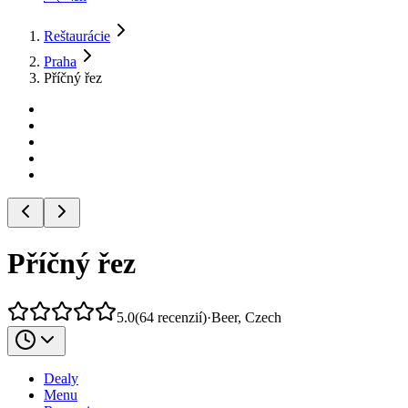
Reštaurácie
Praha
Příčný řez
Příčný řez
5.0
(
64
recenzií
)
·
Beer, Czech
Dealy
Menu