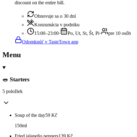
discount on the entire bill.
Obnovuje sa o 30 dní
Konzumácia v podniku
15:00–23:00
·
Po, Ut, St, Št, Pi
·
pre 10 osôb
Odomknúť v TasteTown app
Menu
🥗 Starters
5 položiek
Soup of the day
59
Kč
150ml
Fried jalapeño peppers
139
Kč