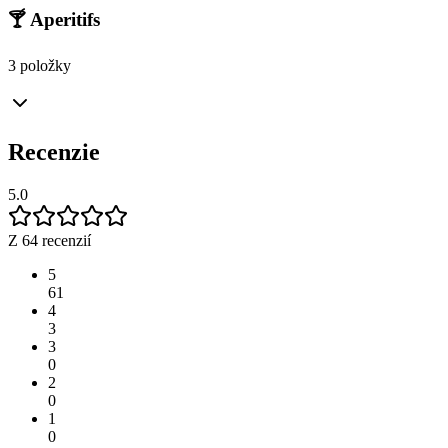
🍸 Aperitifs
3 položky
Recenzie
5.0
Z 64 recenzií
5
61
4
3
3
0
2
0
1
0