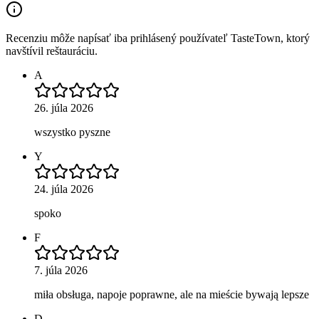
Recenziu môže napísať iba prihlásený používateľ TasteTown, ktorý
navštívil reštauráciu.
A
26. júla 2026
wszystko pyszne
Y
24. júla 2026
spoko
F
7. júla 2026
miła obsługa, napoje poprawne, ale na mieście bywają lepsze
D