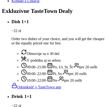
Kontakt a Lokácia
Exkluzívne TasteTown Dealy
Dish 1+1
−
22
zł
Order two dishes of your choice, and you will get the cheaper
or the equally priced one for free.
Obnovuje sa o 30 dní
V podniku aj so sebou
09:00–21:00
·
Po, Ut, St, Št
·
pre 20 osôb
09:00–22:00
·
Pi, So
·
pre 20 osôb
10:00–22:00
·
Ne
·
pre 20 osôb
Odomknúť v TasteTown app
Drink 1+1
−
22
zł