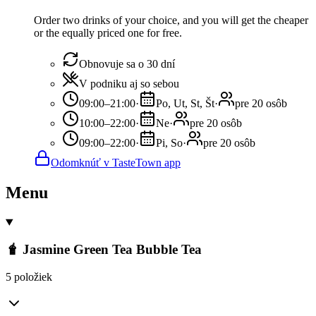
Order two drinks of your choice, and you will get the cheaper
or the equally priced one for free.
Obnovuje sa o 30 dní
V podniku aj so sebou
09:00–21:00
·
Po, Ut, St, Št
·
pre 20 osôb
10:00–22:00
·
Ne
·
pre 20 osôb
09:00–22:00
·
Pi, So
·
pre 20 osôb
Odomknúť v TasteTown app
Menu
🧋 Jasmine Green Tea Bubble Tea
5 položiek