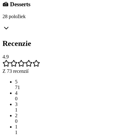
🍰 Desserts
28 položiek
Recenzie
4.9
Z 73 recenzií
5
71
4
0
3
1
2
0
1
1