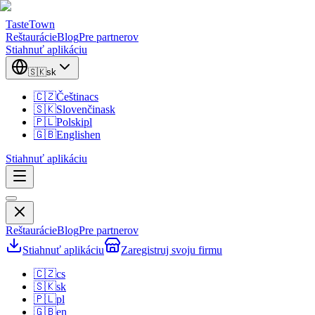
TasteTown
Reštaurácie
Blog
Pre partnerov
Stiahnuť aplikáciu
🇸🇰
sk
🇨🇿
Čeština
cs
🇸🇰
Slovenčina
sk
🇵🇱
Polski
pl
🇬🇧
English
en
Stiahnuť aplikáciu
Reštaurácie
Blog
Pre partnerov
Stiahnuť aplikáciu
Zaregistruj svoju firmu
🇨🇿
cs
🇸🇰
sk
🇵🇱
pl
🇬🇧
en