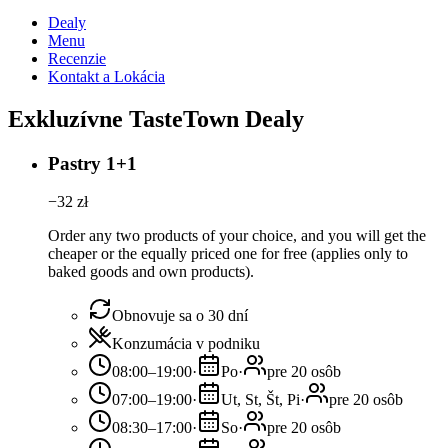
Dealy
Menu
Recenzie
Kontakt a Lokácia
Exkluzívne TasteTown Dealy
Pastry 1+1
−
32
zł
Order any two products of your choice, and you will get the
cheaper or the equally priced one for free (applies only to
baked goods and own products).
Obnovuje sa o 30 dní
Konzumácia v podniku
08:00–19:00
·
Po
·
pre 20 osôb
07:00–19:00
·
Ut, St, Št, Pi
·
pre 20 osôb
08:30–17:00
·
So
·
pre 20 osôb