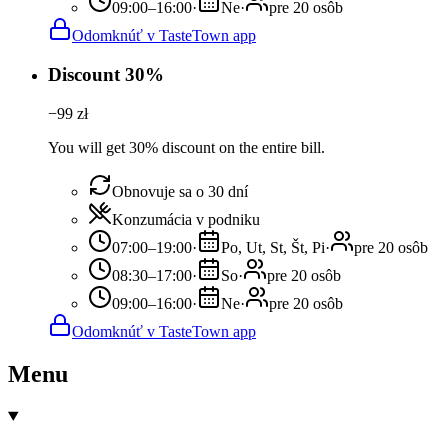
09:00–16:00
·
Ne
·
pre 20 osôb
Odomknúť v TasteTown app
Discount 30%
−
99
zł
You will get 30% discount on the entire bill.
Obnovuje sa o 30 dní
Konzumácia v podniku
07:00–19:00
·
Po, Ut, St, Št, Pi
·
pre 20 osôb
08:30–17:00
·
So
·
pre 20 osôb
09:00–16:00
·
Ne
·
pre 20 osôb
Odomknúť v TasteTown app
Menu