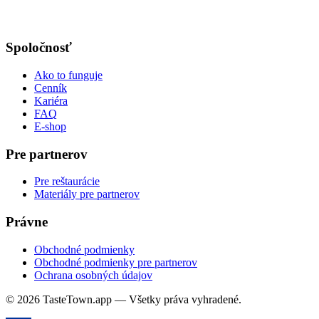
Spoločnosť
Ako to funguje
Cenník
Kariéra
FAQ
E-shop
Pre partnerov
Pre reštaurácie
Materiály pre partnerov
Právne
Obchodné podmienky
Obchodné podmienky pre partnerov
Ochrana osobných údajov
© 2026 TasteTown.app — Všetky práva vyhradené.