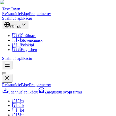
TasteTown
Reštaurácie
Blog
Pre partnerov
Stiahnuť aplikáciu
🇸🇰
sk
🇨🇿
Čeština
cs
🇸🇰
Slovenčina
sk
🇵🇱
Polski
pl
🇬🇧
English
en
Stiahnuť aplikáciu
Reštaurácie
Blog
Pre partnerov
Stiahnuť aplikáciu
Zaregistruj svoju firmu
🇨🇿
cs
🇸🇰
sk
🇵🇱
pl
🇬🇧
en