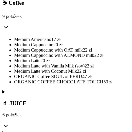
☕ Coffee
9 položiek
Medium Americano
17
zł
Medium Cappuccino
20
zł
Medium Cappuccino with OAT milk
22
zł
Medium Cappuccino with ALMOND milk
22
zł
Medium Latte
20
zł
Medium Latte with Vanilla Milk (soy)
22
zł
Medium Latte with Coconut Milk
22
zł
ORGANIC Coffee SOUL of PERU
47
zł
ORGANIC COFFEE CHOCOLATE TOUCH
59
zł
🧃 JUICE
6 položiek