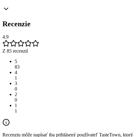
Recenzie
4.9
Z 85 recenzií
5
83
4
1
3
0
2
0
1
1
Recenziu môže napísať iba prihlásený používateľ TasteTown, ktorý