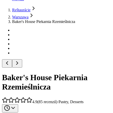
Reštaurácie
Warszawa
Baker's House Piekarnia Rzemieślnicza
Baker's House Piekarnia
Rzemieślnicza
4.9
(
85
recenzií
)
·
Pastry, Desserts