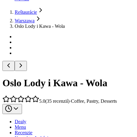
Reštaurácie
Warszawa
Oslo Lody i Kawa - Wola
Oslo Lody i Kawa - Wola
5.0
(
35
recenzií
)
·
Coffee, Pastry, Desserts
Dealy
Menu
Recenzie