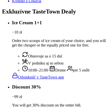
Kontakt a Lokácia
Exkluzívne TasteTown Dealy
Ice Cream 1+1
−
10
zł
Order two scoops of ice cream of your choice, and you will
get the cheaper or the equally priced one for free.
Obnovuje sa o 15 dní
V podniku aj so sebou
10:00–21:00
·
Denne
·
pre 5 osôb
Odomknúť v TasteTown app
Discount 30%
−
99
zł
You will get 30% discount on the entire bill.