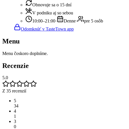
Obnovuje sa o 15 dní
V podniku aj so sebou
10:00–21:00
·
Denne
·
pre 5 osôb
Odomknúť v TasteTown app
Menu
Menu čoskoro doplníme.
Recenzie
5.0
Z 35 recenzií
5
34
4
1
3
0