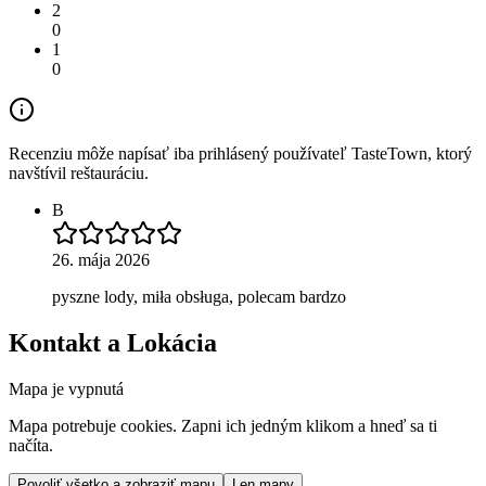
2
0
1
0
Recenziu môže napísať iba prihlásený používateľ TasteTown, ktorý
navštívil reštauráciu.
B
26. mája 2026
pyszne lody, miła obsługa, polecam bardzo
Kontakt a Lokácia
Mapa je vypnutá
Mapa potrebuje cookies. Zapni ich jedným klikom a hneď sa ti
načíta.
Povoliť všetko a zobraziť mapu
Len mapy