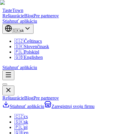
TasteTown
Reštaurácie
Blog
Pre partnerov
Stiahnuť aplikáciu
🇸🇰
sk
🇨🇿
Čeština
cs
🇸🇰
Slovenčina
sk
🇵🇱
Polski
pl
🇬🇧
English
en
Stiahnuť aplikáciu
Reštaurácie
Blog
Pre partnerov
Stiahnuť aplikáciu
Zaregistruj svoju firmu
🇨🇿
cs
🇸🇰
sk
🇵🇱
pl
🇬🇧
en