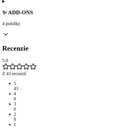
✨ ADD-ONS
4 položky
Recenzie
5.0
Z 43 recenzií
5
43
4
0
3
0
2
0
1