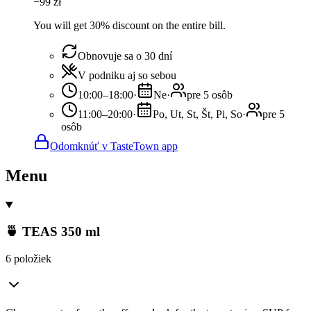
−
99
zł
You will get 30% discount on the entire bill.
Obnovuje sa o 30 dní
V podniku aj so sebou
10:00–18:00
·
Ne
·
pre 5 osôb
11:00–20:00
·
Po, Ut, St, Št, Pi, So
·
pre 5
osôb
Odomknúť v TasteTown app
Menu
🍵 TEAS 350 ml
6 položiek