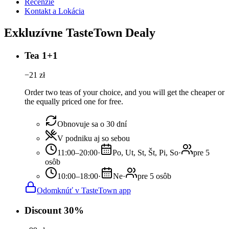
Recenzie
Kontakt a Lokácia
Exkluzívne TasteTown Dealy
Tea 1+1
−
21
zł
Order two teas of your choice, and you will get the cheaper or
the equally priced one for free.
Obnovuje sa o 30 dní
V podniku aj so sebou
11:00–20:00
·
Po, Ut, St, Št, Pi, So
·
pre 5
osôb
10:00–18:00
·
Ne
·
pre 5 osôb
Odomknúť v TasteTown app
Discount 30%