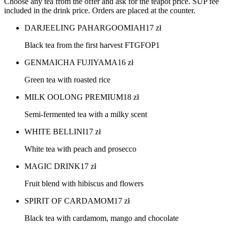
Choose any tea from the offer and ask for the teapot price. SUP fee
included in the drink price. Orders are placed at the counter.
DARJEELING PAHARGOOMIAH
17
zł
Black tea from the first harvest FTGFOP1
GENMAICHA FUJIYAMA
16
zł
Green tea with roasted rice
MILK OOLONG PREMIUM
18
zł
Semi-fermented tea with a milky scent
WHITE BELLINI
17
zł
White tea with peach and prosecco
MAGIC DRINK
17
zł
Fruit blend with hibiscus and flowers
SPIRIT OF CARDAMOM
17
zł
Black tea with cardamom, mango and chocolate