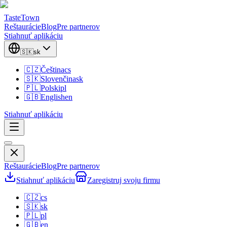
TasteTown
Reštaurácie
Blog
Pre partnerov
Stiahnuť aplikáciu
🇸🇰
sk
🇨🇿
Čeština
cs
🇸🇰
Slovenčina
sk
🇵🇱
Polski
pl
🇬🇧
English
en
Stiahnuť aplikáciu
Reštaurácie
Blog
Pre partnerov
Stiahnuť aplikáciu
Zaregistruj svoju firmu
🇨🇿
cs
🇸🇰
sk
🇵🇱
pl
🇬🇧
en