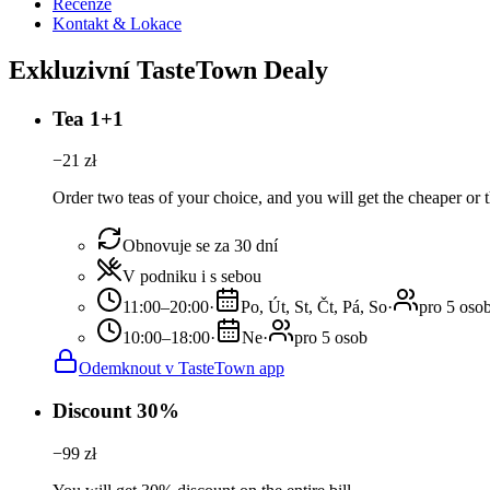
Recenze
Kontakt & Lokace
Exkluzivní TasteTown Dealy
Tea 1+1
−
21
zł
Order two teas of your choice, and you will get the cheaper or t
Obnovuje se za 30 dní
V podniku i s sebou
11:00–20:00
·
Po, Út, St, Čt, Pá, So
·
pro 5 oso
10:00–18:00
·
Ne
·
pro 5 osob
Odemknout v TasteTown app
Discount 30%
−
99
zł