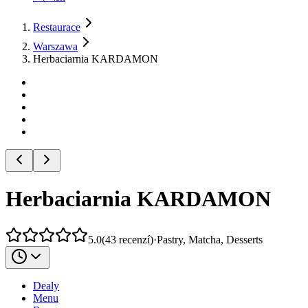
Restaurace
Warszawa
Herbaciarnia KARDAMON
Herbaciarnia KARDAMON
5.0
(
43
recenzí
)
·
Pastry, Matcha, Desserts
Dealy
Menu