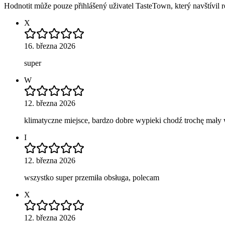
Hodnotit může pouze přihlášený uživatel TasteTown, který navštívil re
X
16. března 2026
super
W
12. března 2026
klimatyczne miejsce, bardzo dobre wypieki chodź trochę mały
I
12. března 2026
wszystko super przemiła obsługa, polecam
X
12. března 2026