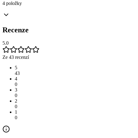
4 položky
Recenze
5.0
Ze 43 recenzí
5
43
4
0
3
0
2
0
1
0