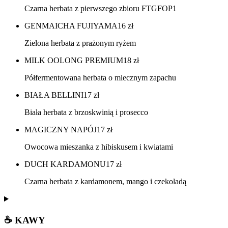
Czarna herbata z pierwszego zbioru FTGFOP1
GENMAICHA FUJIYAMA
16
zł
Zielona herbata z prażonym ryżem
MILK OOLONG PREMIUM
18
zł
Półfermentowana herbata o mlecznym zapachu
BIAŁA BELLINI
17
zł
Biała herbata z brzoskwinią i prosecco
MAGICZNY NAPÓJ
17
zł
Owocowa mieszanka z hibiskusem i kwiatami
DUCH KARDAMONU
17
zł
Czarna herbata z kardamonem, mango i czekoladą
☕ KAWY