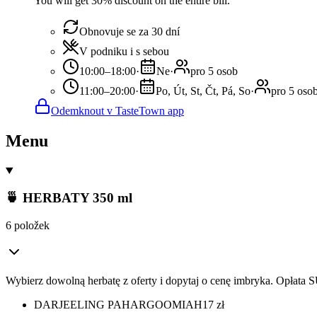
You will get 30% discount on the entire bill.
Obnovuje se za 30 dní
V podniku i s sebou
10:00–18:00
·
Ne
·
pro 5 osob
11:00–20:00
·
Po, Út, St, Čt, Pá, So
·
pro 5 oso
Odemknout v TasteTown app
Menu
🍵 HERBATY 350 ml
6 položek
Wybierz dowolną herbatę z oferty i dopytaj o cenę imbryka. Opłata
DARJEELING PAHARGOOMIAH
17
zł