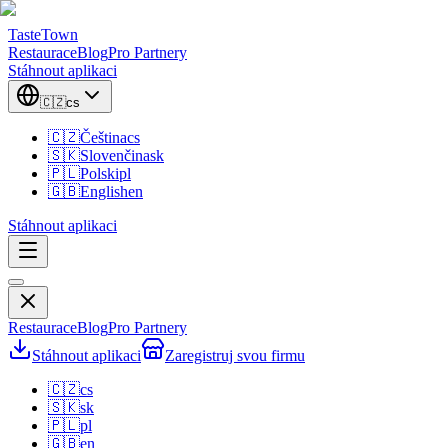
TasteTown
Restaurace
Blog
Pro Partnery
Stáhnout aplikaci
🇨🇿
cs
🇨🇿
Čeština
cs
🇸🇰
Slovenčina
sk
🇵🇱
Polski
pl
🇬🇧
English
en
Stáhnout aplikaci
Restaurace
Blog
Pro Partnery
Stáhnout aplikaci
Zaregistruj svou firmu
🇨🇿
cs
🇸🇰
sk
🇵🇱
pl
🇬🇧
en