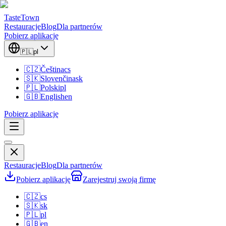
TasteTown
Restauracje
Blog
Dla partnerów
Pobierz aplikację
🇵🇱
pl
🇨🇿
Čeština
cs
🇸🇰
Slovenčina
sk
🇵🇱
Polski
pl
🇬🇧
English
en
Pobierz aplikację
Restauracje
Blog
Dla partnerów
Pobierz aplikację
Zarejestruj swoją firmę
🇨🇿
cs
🇸🇰
sk
🇵🇱
pl
🇬🇧
en