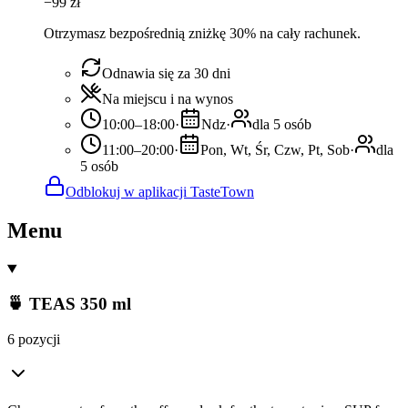
−
99
zł
Otrzymasz bezpośrednią zniżkę 30% na cały rachunek.
Odnawia się za 30 dni
Na miejscu i na wynos
10:00–18:00
·
Ndz
·
dla 5 osób
11:00–20:00
·
Pon, Wt, Śr, Czw, Pt, Sob
·
dla
5 osób
Odblokuj w aplikacji TasteTown
Menu
🍵 TEAS 350 ml
6 pozycji