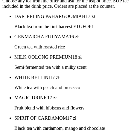
Choose any tea from the offer and ask for the teapot price. SUP fee
included in the drink price. Orders are placed at the counter.
DARJEELING PAHARGOOMIAH
17
zł
Black tea from the first harvest FTGFOP1
GENMAICHA FUJIYAMA
16
zł
Green tea with roasted rice
MILK OOLONG PREMIUM
18
zł
Semi-fermented tea with a milky scent
WHITE BELLINI
17
zł
White tea with peach and prosecco
MAGIC DRINK
17
zł
Fruit blend with hibiscus and flowers
SPIRIT OF CARDAMOM
17
zł
Black tea with cardamom, mango and chocolate