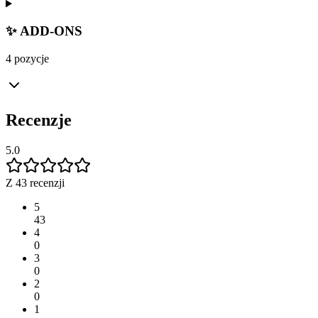
✨ ADD-ONS
4 pozycje
Recenzje
5.0
Z 43 recenzji
5
43
4
0
3
0
2
0
1