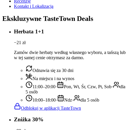
Recenzje
Kontakt i Lokalizacja
Ekskluzywne TasteTown Deals
Herbata 1+1
−
21
zł
Zamów dwie herbaty według własnego wyboru, a tańszą lub
w tej samej cenie otrzymasz za darmo.
Odnawia się za 30 dni
Na miejscu i na wynos
11:00–20:00
·
Pon, Wt, Śr, Czw, Pt, Sob
·
dla
5 osób
10:00–18:00
·
Ndz
·
dla 5 osób
Odblokuj w aplikacji TasteTown
Zniżka 30%