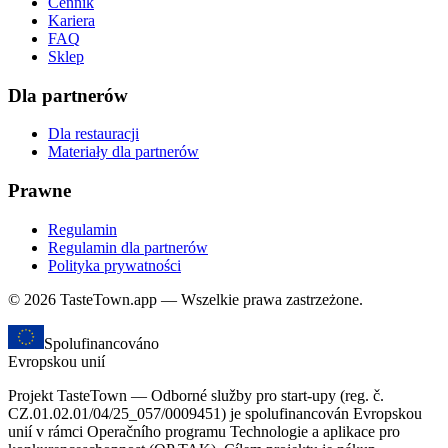
Cennik
Kariera
FAQ
Sklep
Dla partnerów
Dla restauracji
Materiały dla partnerów
Prawne
Regulamin
Regulamin dla partnerów
Polityka prywatności
© 2026 TasteTown.app — Wszelkie prawa zastrzeżone.
Spolufinancováno
Evropskou unií
Projekt TasteTown — Odborné služby pro start-upy (reg. č.
CZ.01.02.01/04/25_057/0009451) je spolufinancován Evropskou
unií v rámci Operačního programu Technologie a aplikace pro