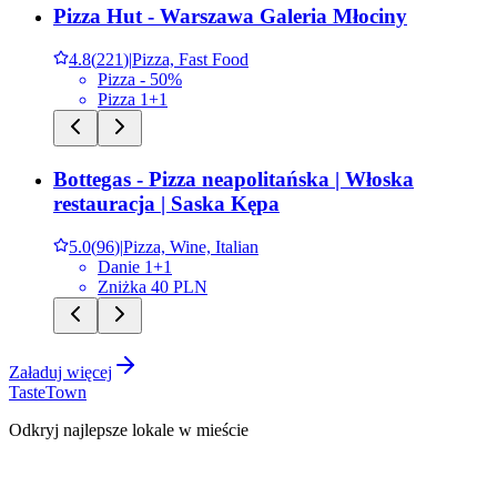
Pizza Hut - Warszawa Galeria Młociny
4.8
(
221
)
|
Pizza, Fast Food
Pizza - 50%
Pizza 1+1
Bottegas - Pizza neapolitańska | Włoska
restauracja | Saska Kępa
5.0
(
96
)
|
Pizza, Wine, Italian
Danie 1+1
Zniżka 40 PLN
Załaduj więcej
TasteTown
Odkryj najlepsze lokale w mieście