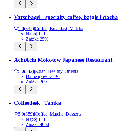
Varsobagel - specialty coffee, bajgle i ciacha
5.0
(
332
)
|
Coffee, Breakfast, Matcha
Napój 1+1
Zniżka 25%
AchiAchi Mokotów Japanese Restaurant
5.0
(
342
)
|
Asian, Healthy, Oriental
Danie główne 1+1
Zniżka 30%
Coffeedesk | Tamka
5.0
(
359
)
|
Coffee, Matcha, Desserts
Napój 1+1
Zniżka 40 zł