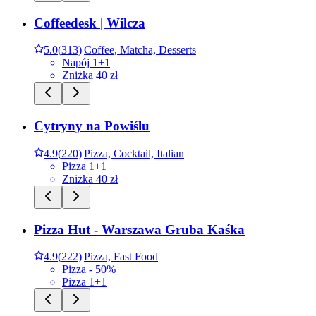
Coffeedesk | Wilcza
5.0
(
313
)
|
Coffee, Matcha, Desserts
Napój 1+1
Zniżka 40 zł
Cytryny na Powiślu
4.9
(
220
)
|
Pizza, Cocktail, Italian
Pizza 1+1
Zniżka 40 zł
Pizza Hut - Warszawa Gruba Kaśka
4.9
(
222
)
|
Pizza, Fast Food
Pizza - 50%
Pizza 1+1