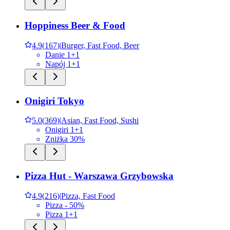
Hoppiness Beer & Food
4.9
(
167
)
|
Burger, Fast Food, Beer
Danie 1+1
Napój 1+1
Onigiri Tokyo
5.0
(
369
)
|
Asian, Fast Food, Sushi
Onigiri 1+1
Zniżka 30%
Pizza Hut - Warszawa Grzybowska
4.9
(
216
)
|
Pizza, Fast Food
Pizza - 50%
Pizza 1+1