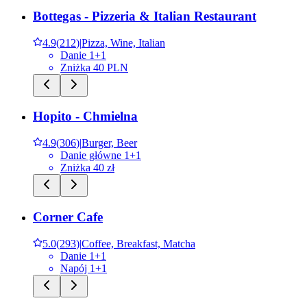
Bottegas - Pizzeria & Italian Restaurant
4.9
(
212
)
|
Pizza, Wine, Italian
Danie 1+1
Zniżka 40 PLN
Hopito - Chmielna
4.9
(
306
)
|
Burger, Beer
Danie główne 1+1
Zniżka 40 zł
Corner Cafe
5.0
(
293
)
|
Coffee, Breakfast, Matcha
Danie 1+1
Napój 1+1