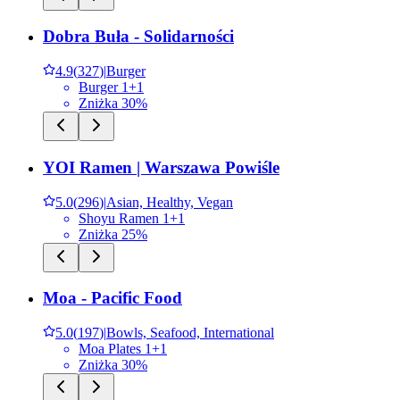
Dobra Buła - Solidarności
4.9
(
327
)
|
Burger
Burger 1+1
Zniżka 30%
YOI Ramen | Warszawa Powiśle
5.0
(
296
)
|
Asian, Healthy, Vegan
Shoyu Ramen 1+1
Zniżka 25%
Moa - Pacific Food
5.0
(
197
)
|
Bowls, Seafood, International
Moa Plates 1+1
Zniżka 30%