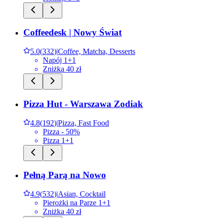
Coffeedesk | Nowy Świat
5.0
(
332
)
|
Coffee, Matcha, Desserts
Napój 1+1
Zniżka 40 zł
Pizza Hut - Warszawa Zodiak
4.8
(
192
)
|
Pizza, Fast Food
Pizza - 50%
Pizza 1+1
Pełną Parą na Nowo
4.9
(
532
)
|
Asian, Cocktail
Pierożki na Parze 1+1
Zniżka 40 zł