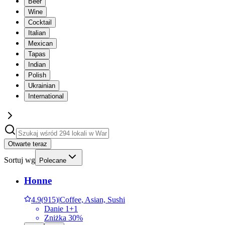
Beer
Wine
Cocktail
Italian
Mexican
Tapas
Indian
Polish
Ukrainian
International
Otwarte teraz
Sortuj wg
Polecane
Honne
4.9
(
915
)
|
Coffee, Asian, Sushi
Danie 1+1
Zniżka 30%