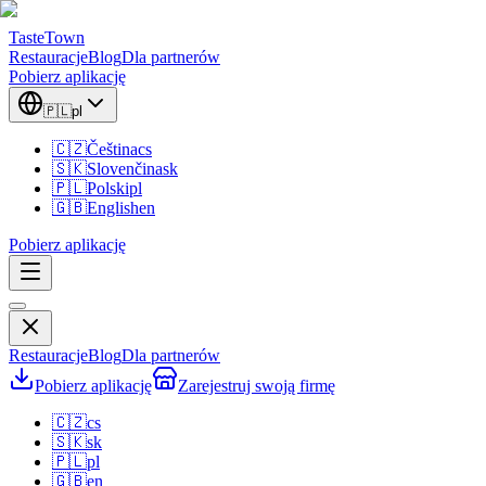
TasteTown
Restauracje
Blog
Dla partnerów
Pobierz aplikację
🇵🇱
pl
🇨🇿
Čeština
cs
🇸🇰
Slovenčina
sk
🇵🇱
Polski
pl
🇬🇧
English
en
Pobierz aplikację
Restauracje
Blog
Dla partnerów
Pobierz aplikację
Zarejestruj swoją firmę
🇨🇿
cs
🇸🇰
sk
🇵🇱
pl
🇬🇧
en