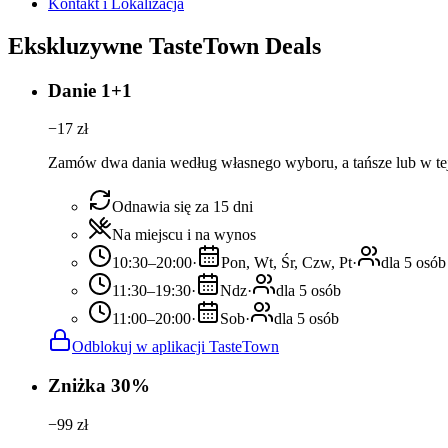
Kontakt i Lokalizacja
Ekskluzywne TasteTown Deals
Danie 1+1
−
17
zł
Zamów dwa dania według własnego wyboru, a tańsze lub w tej
Odnawia się za 15 dni
Na miejscu i na wynos
10:30–20:00
·
Pon, Wt, Śr, Czw, Pt
·
dla 5 osób
11:30–19:30
·
Ndz
·
dla 5 osób
11:00–20:00
·
Sob
·
dla 5 osób
Odblokuj w aplikacji TasteTown
Zniżka 30%
−
99
zł