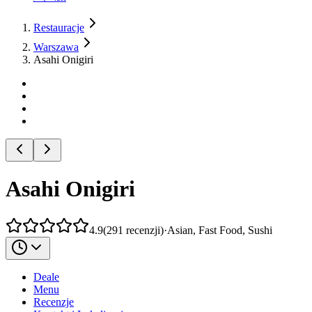
Restauracje
Warszawa
Asahi Onigiri
Asahi Onigiri
4.9
(
291
recenzji
)
·
Asian, Fast Food, Sushi
Deale
Menu
Recenzje