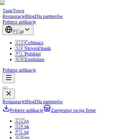
TasteTown
Restauracje
Blog
Dla partnerów
Pobierz aplikację
🇵🇱
pl
🇨🇿
Čeština
cs
🇸🇰
Slovenčina
sk
🇵🇱
Polski
pl
🇬🇧
English
en
Pobierz aplikację
Restauracje
Blog
Dla partnerów
Pobierz aplikację
Zarejestruj swoją firmę
🇨🇿
cs
🇸🇰
sk
🇵🇱
pl
🇬🇧
en