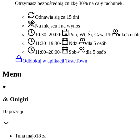
Otrzymasz bezpośrednią zniżkę 30% na cały rachunek.
Odnawia się za 15 dni
Na miejscu i na wynos
10:30–20:00
·
Pon, Wt, Śr, Czw, Pt
·
dla 5 osób
11:30–19:30
·
Ndz
·
dla 5 osób
11:00–20:00
·
Sob
·
dla 5 osób
Odblokuj w aplikacji TasteTown
Menu
🍙 Onigiri
10 pozycji
Tuna majo
18
zł