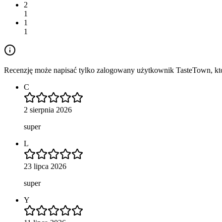
2
1
1
1
Recenzję może napisać tylko zalogowany użytkownik TasteTown, któr
C
2 sierpnia 2026
super
L
23 lipca 2026
super
Y