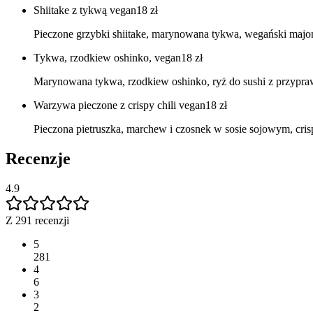
Shiitake z tykwą vegan
18
zł
Pieczone grzybki shiitake, marynowana tykwa, wegański majone
Tykwa, rzodkiew oshinko, vegan
18
zł
Marynowana tykwa, rzodkiew oshinko, ryż do sushi z przyprawa
Warzywa pieczone z crispy chili vegan
18
zł
Pieczona pietruszka, marchew i czosnek w sosie sojowym, crisp
Recenzje
4.9
Z 291 recenzji
5
281
4
6
3
2