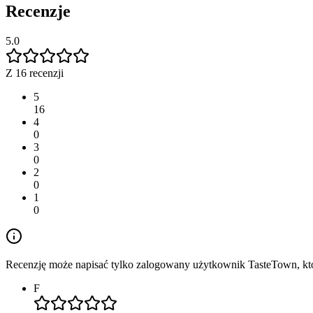
Recenzje
5.0
Z 16 recenzji
5
16
4
0
3
0
2
0
1
0
Recenzję może napisać tylko zalogowany użytkownik TasteTown, któr
F