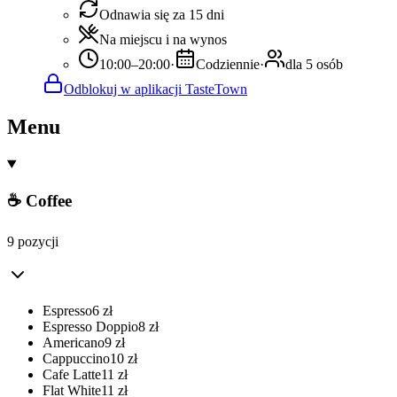
Odnawia się za 15 dni
Na miejscu i na wynos
10:00–20:00
·
Codziennie
·
dla 5 osób
Odblokuj w aplikacji TasteTown
Menu
☕ Coffee
9 pozycji
Espresso
6
zł
Espresso Doppio
8
zł
Americano
9
zł
Cappuccino
10
zł
Cafe Latte
11
zł
Flat White
11
zł