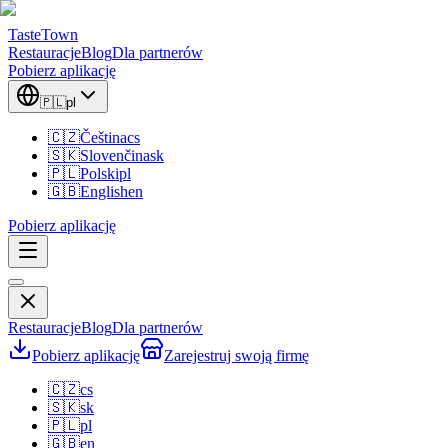
TasteTown
Restauracje
Blog
Dla partnerów
Pobierz aplikację
🇵🇱
pl
🇨🇿
Čeština
cs
🇸🇰
Slovenčina
sk
🇵🇱
Polski
pl
🇬🇧
English
en
Pobierz aplikację
Restauracje
Blog
Dla partnerów
Pobierz aplikację
Zarejestruj swoją firmę
🇨🇿
cs
🇸🇰
sk
🇵🇱
pl
🇬🇧
en