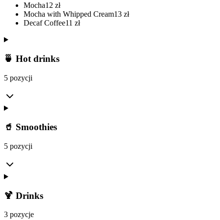
Mocha
12
zł
Mocha with Whipped Cream
13
zł
Decaf Coffee
11
zł
🍵 Hot drinks
5 pozycji
🥤 Smoothies
5 pozycji
🍹 Drinks
3 pozycje