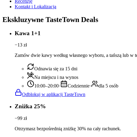
Recenzje
Kontakt i Lokalizacja
Ekskluzywne TasteTown Deals
Kawa 1+1
−
13
zł
Zamów dwie kawy według własnego wyboru, a tańszą lub w tej
Odnawia się za 15 dni
Na miejscu i na wynos
10:00–20:00
·
Codziennie
·
dla 5 osób
Odblokuj w aplikacji TasteTown
Zniżka 25%
−
99
zł
Otrzymasz bezpośrednią zniżkę 30% na cały rachunek.