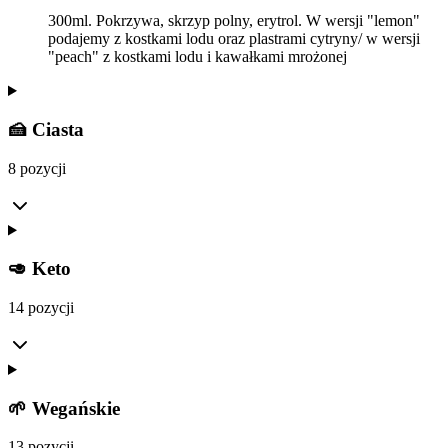
300ml. Pokrzywa, skrzyp polny, erytrol. W wersji "lemon"
podajemy z kostkami lodu oraz plastrami cytryny/ w wersji
"peach" z kostkami lodu i kawałkami mrożonej
🍰 Ciasta
8 pozycji
🥑 Keto
14 pozycji
🌱 Wegańskie
13 pozycji