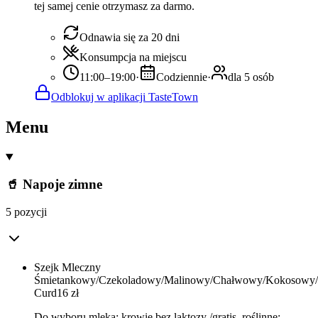
tej samej cenie otrzymasz za darmo.
Odnawia się za 20 dni
Konsumpcja na miejscu
11:00–19:00
·
Codziennie
·
dla 5 osób
Odblokuj w aplikacji TasteTown
Menu
🥤 Napoje zimne
5 pozycji
Szejk Mleczny
Śmietankowy/Czekoladowy/Malinowy/Chałwowy/Kokosowy
Curd
16
zł
Do wyboru mleka: krowie bez laktozy /gratis, roślinne: