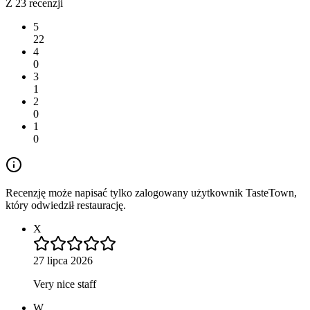
Z 23 recenzji
5
22
4
0
3
1
2
0
1
0
Recenzję może napisać tylko zalogowany użytkownik TasteTown,
który odwiedził restaurację.
X
27 lipca 2026
Very nice staff
W