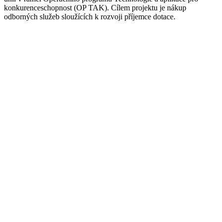
konkurenceschopnost (OP TAK). Cílem projektu je nákup
odborných služeb sloužících k rozvoji příjemce dotace.