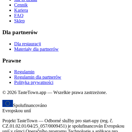
Cennik
Kariera
FAQ
Sklep
Dla partnerów
Dla restauracji
Materiały dla partnerów
Prawne
Regulamin
Regulamin dla partnerów
Polityka prywatności
© 2026 TasteTown.app — Wszelkie prawa zastrzeżone.
Spolufinancováno
Evropskou unií
Projekt TasteTown — Odborné služby pro start-upy (reg. č.
CZ.01.02.01/04/25_057/0009451) je spolufinancován Evropskou
unií v rámci Operačního programu Technologie a aplikace pro