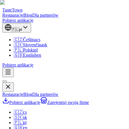
TasteTown
Restauracje
Blog
Dla partnerów
Pobierz aplikację
🇵🇱
pl
🇨🇿
Čeština
cs
🇸🇰
Slovenčina
sk
🇵🇱
Polski
pl
🇬🇧
English
en
Pobierz aplikację
Restauracje
Blog
Dla partnerów
Pobierz aplikację
Zarejestruj swoją firmę
🇨🇿
cs
🇸🇰
sk
🇵🇱
pl
🇬🇧
en