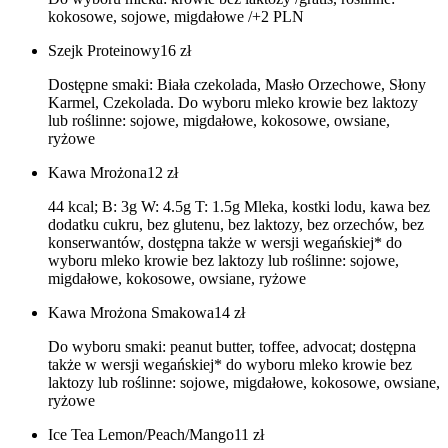
kokosowe, sojowe, migdałowe /+2 PLN
Szejk Proteinowy
16
zł
Dostępne smaki: Biała czekolada, Masło Orzechowe, Słony
Karmel, Czekolada. Do wyboru mleko krowie bez laktozy
lub roślinne: sojowe, migdałowe, kokosowe, owsiane,
ryżowe
Kawa Mrożona
12
zł
44 kcal; B: 3g W: 4.5g T: 1.5g Mleka, kostki lodu, kawa bez
dodatku cukru, bez glutenu, bez laktozy, bez orzechów, bez
konserwantów, dostępna także w wersji wegańskiej* do
wyboru mleko krowie bez laktozy lub roślinne: sojowe,
migdałowe, kokosowe, owsiane, ryżowe
Kawa Mrożona Smakowa
14
zł
Do wyboru smaki: peanut butter, toffee, advocat; dostępna
także w wersji wegańskiej* do wyboru mleko krowie bez
laktozy lub roślinne: sojowe, migdałowe, kokosowe, owsiane,
ryżowe
Ice Tea Lemon/Peach/Mango
11
zł