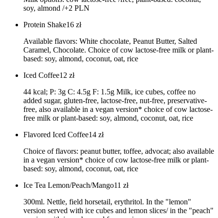
soy, almond /+2 PLN
Protein Shake
16
zł
Available flavors: White chocolate, Peanut Butter, Salted
Caramel, Chocolate. Choice of cow lactose-free milk or plant-
based: soy, almond, coconut, oat, rice
Iced Coffee
12
zł
44 kcal; P: 3g C: 4.5g F: 1.5g Milk, ice cubes, coffee no
added sugar, gluten-free, lactose-free, nut-free, preservative-
free, also available in a vegan version* choice of cow lactose-
free milk or plant-based: soy, almond, coconut, oat, rice
Flavored Iced Coffee
14
zł
Choice of flavors: peanut butter, toffee, advocat; also available
in a vegan version* choice of cow lactose-free milk or plant-
based: soy, almond, coconut, oat, rice
Ice Tea Lemon/Peach/Mango
11
zł
300ml. Nettle, field horsetail, erythritol. In the "lemon"
version served with ice cubes and lemon slices/ in the "peach"