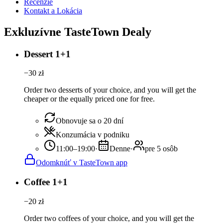
Recenzie
Kontakt a Lokácia
Exkluzívne TasteTown Dealy
Dessert 1+1
−
30
zł
Order two desserts of your choice, and you will get the
cheaper or the equally priced one for free.
Obnovuje sa o 20 dní
Konzumácia v podniku
11:00–19:00
·
Denne
·
pre 5 osôb
Odomknúť v TasteTown app
Coffee 1+1
−
20
zł
Order two coffees of your choice, and you will get the