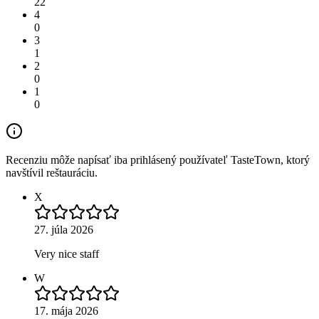
22
4
0
3
1
2
0
1
0
Recenziu môže napísať iba prihlásený používateľ TasteTown, ktorý
navštívil reštauráciu.
X
27. júla 2026
Very nice staff
W
17. mája 2026