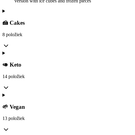
version with ice cubes and frozen pieces
🍰 Cakes
8 položiek
🥑 Keto
14 položiek
🌱 Vegan
13 položiek