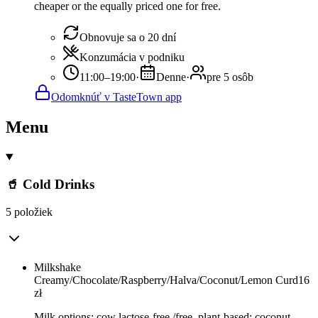
cheaper or the equally priced one for free.
Obnovuje sa o 20 dní
Konzumácia v podniku
11:00–19:00
·
Denne
·
pre 5 osôb
Odomknúť v TasteTown app
Menu
🥤 Cold Drinks
5 položiek
Milkshake
Creamy/Chocolate/Raspberry/Halva/Coconut/Lemon Curd
16
zł
Milk options: cow lactose-free /free, plant-based: coconut,