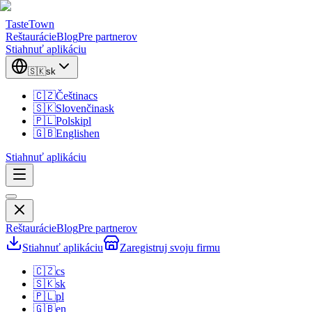
TasteTown
Reštaurácie
Blog
Pre partnerov
Stiahnuť aplikáciu
🇸🇰
sk
🇨🇿
Čeština
cs
🇸🇰
Slovenčina
sk
🇵🇱
Polski
pl
🇬🇧
English
en
Stiahnuť aplikáciu
Reštaurácie
Blog
Pre partnerov
Stiahnuť aplikáciu
Zaregistruj svoju firmu
🇨🇿
cs
🇸🇰
sk
🇵🇱
pl
🇬🇧
en