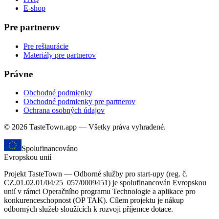
E-shop
Pre partnerov
Pre reštaurácie
Materiály pre partnerov
Právne
Obchodné podmienky
Obchodné podmienky pre partnerov
Ochrana osobných údajov
© 2026 TasteTown.app — Všetky práva vyhradené.
Spolufinancováno
Evropskou unií
Projekt TasteTown — Odborné služby pro start-upy (reg. č.
CZ.01.02.01/04/25_057/0009451) je spolufinancován Evropskou
unií v rámci Operačního programu Technologie a aplikace pro
konkurenceschopnost (OP TAK). Cílem projektu je nákup
odborných služeb sloužících k rozvoji příjemce dotace.