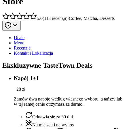
Store
5.0
(
118
recenzji
)
·
Coffee, Matcha, Desserts
Deale
Menu
Recenzje
Kontakt i Lokalizacja
Ekskluzywne TasteTown Deals
Napój 1+1
−
28
zł
Zamów dwa napoje według własnego wyboru, a tańszy lub
w tej samej cenie otrzymasz za darmo.
Odnawia się za 30 dni
Na miejscu i na wynos