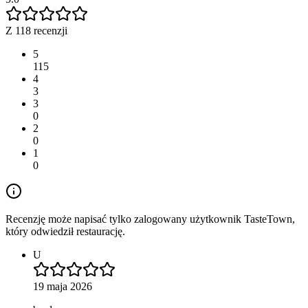
Z 118 recenzji
5
115
4
3
3
0
2
0
1
0
Recenzję może napisać tylko zalogowany użytkownik TasteTown,
który odwiedził restaurację.
U
19 maja 2026