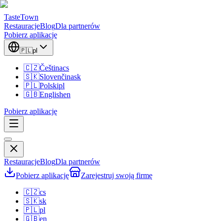
TasteTown
Restauracje
Blog
Dla partnerów
Pobierz aplikację
🇵🇱
pl
🇨🇿
Čeština
cs
🇸🇰
Slovenčina
sk
🇵🇱
Polski
pl
🇬🇧
English
en
Pobierz aplikację
Restauracje
Blog
Dla partnerów
Pobierz aplikację
Zarejestruj swoją firmę
🇨🇿
cs
🇸🇰
sk
🇵🇱
pl
🇬🇧
en