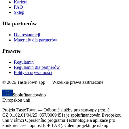
Kariera
FAQ
Sklep
Dla partnerów
Dla restauracji
Materiały dla partnerów
Prawne
Regulamin
Regulamin dla partnerów
Polityka prywatności
© 2026 TasteTown.app — Wszelkie prawa zastrzeżone.
Spolufinancováno
Evropskou unií
Projekt TasteTown — Odborné služby pro start-upy (reg. č.
CZ.01.02.01/04/25_057/0009451) je spolufinancován Evropskou
unií v rámci Operačního programu Technologie a aplikace pro
konkurenceschopnost (OP TAK). Cílem projektu je nákup