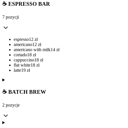
☕ ESPRESSO BAR
7 pozycji
espresso
12
zł
americano
12
zł
americano with milk
14
zł
cortado
18
zł
cappuccino
18
zł
flat white
18
zł
latte
19
zł
☕ BATCH BREW
2 pozycje