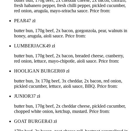
butter bun, 170g beef, 2x cheddar cheese, 2x bacon, chorizo,
fresh habanero pepper, fresh chilli pepper, pickled cucumber,
red onion, arugula, mayo-sriracha sauce. Price from:
PEAR
47
zł
butter bun, 170g beef, 2x bacon, gorgonzola, pear, walnuts in
honey, arugula, aioli sauce. Price from:
LUMBERJACK
49
zł
butter bun, 170g beef, 2x bacon, breaded cheese, cranberry,
red onion, lettuce, mayo-chipotle, aioli sauce. Price from:
HOOLIGAN BURGER
69
zł
butter bun, 3x 170g beef, 3x cheddar, 2x bacon, red onion,
pickled cucumber, lettuce, aioli sauce, BBQ. Price from:
JUNIOR
37
zł
butter bun, 170g beef, 2x cheddar cheese, pickled cucumber,
chopped white onion, ketchup, mustard. Price from:
GOAT BURGER
43
zł