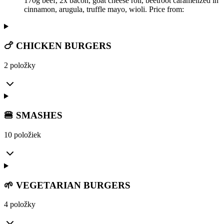
170g beef, 2x bacon, goat cheese roll, beetroot caramelized in
cinnamon, arugula, truffle mayo, wioli. Price from:
🍗 CHICKEN BURGERS
2 položky
🍔 SMASHES
10 položiek
🌱 VEGETARIAN BURGERS
4 položky