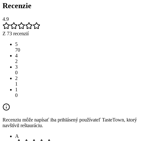
Recenzie
4.9
Z 73 recenzií
5
70
4
2
3
0
2
1
1
0
Recenziu môže napísať iba prihlásený používateľ TasteTown, ktorý
navštívil reštauráciu.
A