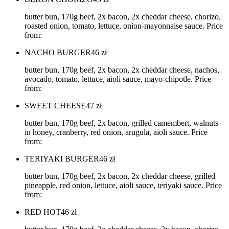
butter bun, 170g beef, 2x bacon, 2x cheddar cheese, chorizo,
roasted onion, tomato, lettuce, onion-mayonnaise sauce. Price
from:
NACHO BURGER
46
zł
butter bun, 170g beef, 2x bacon, 2x cheddar cheese, nachos,
avocado, tomato, lettuce, aioli sauce, mayo-chipotle. Price
from:
SWEET CHEESE
47
zł
butter bun, 170g beef, 2x bacon, grilled camembert, walnuts
in honey, cranberry, red onion, arugula, aioli sauce. Price
from:
TERIYAKI BURGER
46
zł
butter bun, 170g beef, 2x bacon, 2x cheddar cheese, grilled
pineapple, red onion, lettuce, aioli sauce, teriyaki sauce. Price
from:
RED HOT
46
zł