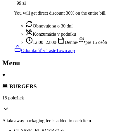
−
99
zł
You will get direct discount 30% on the entire bill.
Obnovuje sa o 30 dní
Konzumácia v podniku
12:00–22:00
·
Denne
·
pre 15 osôb
Odomknúť v TasteTown app
Menu
🍔 BURGERS
15 položiek
A takeaway packaging fee is added to each item.
CLASSIC BURGER
37
zł