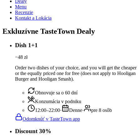
Dealy
Menu
Recenzie
Kontakt a Lokácia
Exkluzívne TasteTown Dealy
Dish 1+1
−
48
zł
Order two dishes of your choice, and you will get the cheaper
or the equally priced one for free (does not apply to Hooligan
Burger and Hooligan Smash).
Obnovuje sa o 60 dní
Konzumácia v podniku
12:00–22:00
·
Denne
·
pre 8 osôb
Odomknúť v TasteTown app
Discount 30%