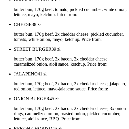
butter bun, 170g beef, tomato, pickled cucumber, white onion,
lettuce, mayo, ketchup. Price from:
CHEESE
38
zł
butter bun, 170g beef, 2x cheddar cheese, pickled cucumber,
tomato, white onion, mayo, ketchup. Price from:
STREET BURGER
39
zł
butter bun, 170g beef, 2x bacon, 2x cheddar cheese,
caramelized onion, aioli sauce, ketchup. Price from:
JALAPENO
41
zł
butter bun, 170g beef, 2x bacon, 2x cheddar cheese, jalapeno,
red onion, lettuce, mayo-jalapeno sauce. Price from:
ONION BURGER
45
zł
butter bun, 170g beef, 2x bacon, 2x cheddar cheese, 3x onion
rings, caramelized onion, roasted onion, pickled cucumber,
lettuce, aioli sauce, BBQ. Price from:
BEKON CHORIZO
45
zł