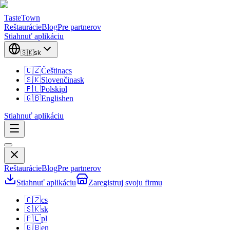
TasteTown
Reštaurácie
Blog
Pre partnerov
Stiahnuť aplikáciu
🇸🇰
sk
🇨🇿
Čeština
cs
🇸🇰
Slovenčina
sk
🇵🇱
Polski
pl
🇬🇧
English
en
Stiahnuť aplikáciu
Reštaurácie
Blog
Pre partnerov
Stiahnuť aplikáciu
Zaregistruj svoju firmu
🇨🇿
cs
🇸🇰
sk
🇵🇱
pl
🇬🇧
en