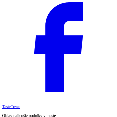
TasteTown
Objav najlepšie podniky v meste