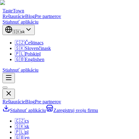
TasteTown
Reštaurácie
Blog
Pre partnerov
Stiahnuť aplikáciu
🇸🇰
sk
🇨🇿
Čeština
cs
🇸🇰
Slovenčina
sk
🇵🇱
Polski
pl
🇬🇧
English
en
Stiahnuť aplikáciu
Reštaurácie
Blog
Pre partnerov
Stiahnuť aplikáciu
Zaregistruj svoju firmu
🇨🇿
cs
🇸🇰
sk
🇵🇱
pl
🇬🇧
en