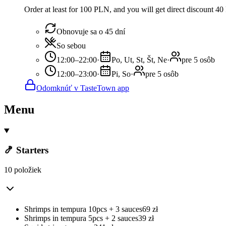
Order at least for 100 PLN, and you will get direct discount 4
Obnovuje sa o 45 dní
So sebou
12:00–22:00
·
Po, Ut, St, Št, Ne
·
pre 5 osôb
12:00–23:00
·
Pi, So
·
pre 5 osôb
Odomknúť v TasteTown app
Menu
🍤 Starters
10 položiek
Shrimps in tempura 10pcs + 3 sauces
69
zł
Shrimps in tempura 5pcs + 2 sauces
39
zł