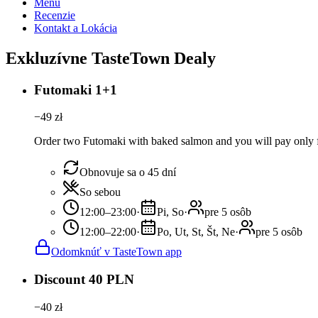
Menu
Recenzie
Kontakt a Lokácia
Exkluzívne TasteTown Dealy
Futomaki 1+1
−
49
zł
Order two Futomaki with baked salmon and you will pay only 
Obnovuje sa o 45 dní
So sebou
12:00–23:00
·
Pi, So
·
pre 5 osôb
12:00–22:00
·
Po, Ut, St, Št, Ne
·
pre 5 osôb
Odomknúť v TasteTown app
Discount 40 PLN
−
40
zł