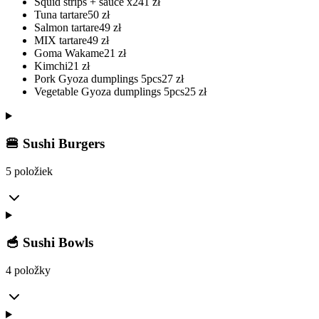
Squid strips + sauce x2
41
zł
Tuna tartare
50
zł
Salmon tartare
49
zł
MIX tartare
49
zł
Goma Wakame
21
zł
Kimchi
21
zł
Pork Gyoza dumplings 5pcs
27
zł
Vegetable Gyoza dumplings 5pcs
25
zł
🍔 Sushi Burgers
5 položiek
🥣 Sushi Bowls
4 položky