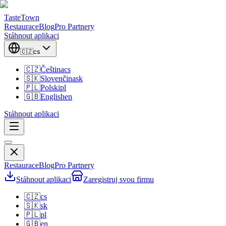
TasteTown
Restaurace
Blog
Pro Partnery
Stáhnout aplikaci
🇨🇿
cs
🇨🇿
Čeština
cs
🇸🇰
Slovenčina
sk
🇵🇱
Polski
pl
🇬🇧
English
en
Stáhnout aplikaci
Restaurace
Blog
Pro Partnery
Stáhnout aplikaci
Zaregistruj svou firmu
🇨🇿
cs
🇸🇰
sk
🇵🇱
pl
🇬🇧
en