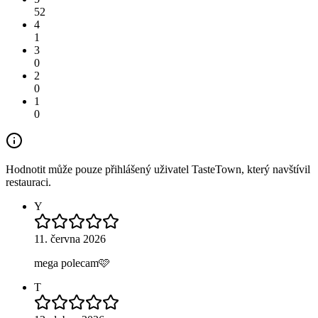
52
4
1
3
0
2
0
1
0
Hodnotit může pouze přihlášený uživatel TasteTown, který navštívil
restauraci.
Y
11. června 2026
mega polecam🩷
T