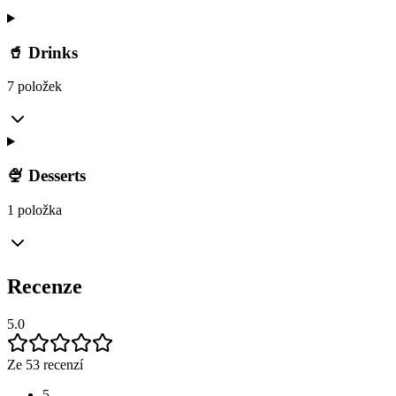
🥤 Drinks
7 položek
🍨 Desserts
1 položka
Recenze
5.0
Ze 53 recenzí
5