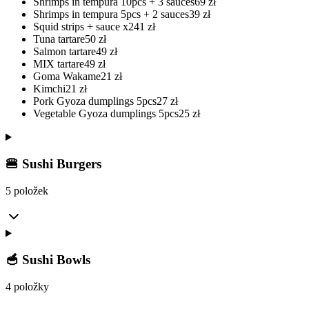
Shrimps in tempura 10pcs + 3 sauces
69
zł
Shrimps in tempura 5pcs + 2 sauces
39
zł
Squid strips + sauce x2
41
zł
Tuna tartare
50
zł
Salmon tartare
49
zł
MIX tartare
49
zł
Goma Wakame
21
zł
Kimchi
21
zł
Pork Gyoza dumplings 5pcs
27
zł
Vegetable Gyoza dumplings 5pcs
25
zł
🍔 Sushi Burgers
5 položek
🥣 Sushi Bowls
4 položky