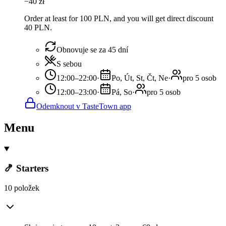
−
40
zł
Order at least for 100 PLN, and you will get direct discount
40 PLN.
Obnovuje se za 45 dní
S sebou
12:00–22:00
·
Po, Út, St, Čt, Ne
·
pro 5 osob
12:00–23:00
·
Pá, So
·
pro 5 osob
Odemknout v TasteTown app
Menu
🍤 Starters
10 položek