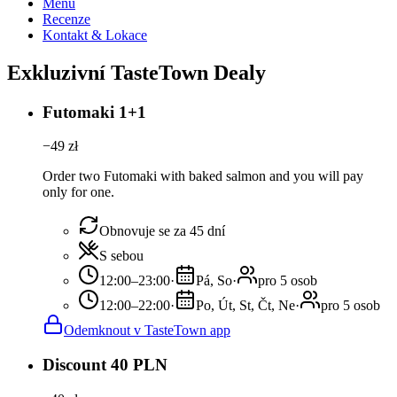
Menu
Recenze
Kontakt & Lokace
Exkluzivní TasteTown Dealy
Futomaki 1+1
−
49
zł
Order two Futomaki with baked salmon and you will pay
only for one.
Obnovuje se za 45 dní
S sebou
12:00–23:00
·
Pá, So
·
pro 5 osob
12:00–22:00
·
Po, Út, St, Čt, Ne
·
pro 5 osob
Odemknout v TasteTown app
Discount 40 PLN