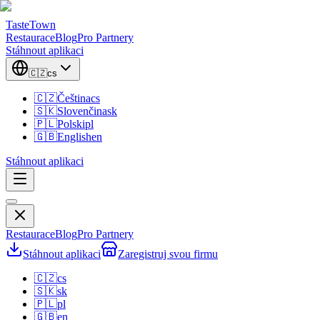
TasteTown
Restaurace
Blog
Pro Partnery
Stáhnout aplikaci
🇨🇿
cs
🇨🇿
Čeština
cs
🇸🇰
Slovenčina
sk
🇵🇱
Polski
pl
🇬🇧
English
en
Stáhnout aplikaci
Restaurace
Blog
Pro Partnery
Stáhnout aplikaci
Zaregistruj svou firmu
🇨🇿
cs
🇸🇰
sk
🇵🇱
pl
🇬🇧
en