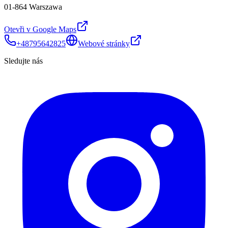
01-864 Warszawa
Otevři v Google Maps
+48795642825
Webové stránky
Sledujte nás