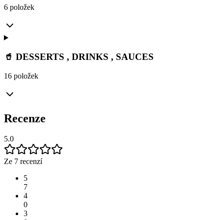
6 položek
🥤 DESSERTS , DRINKS , SAUCES
16 položek
Recenze
5.0
Ze 7 recenzí
5
7
4
0
3