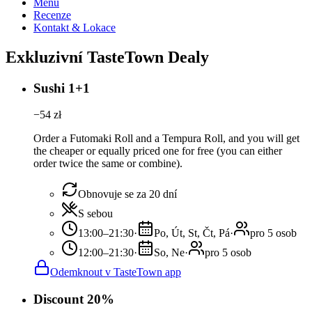
Menu
Recenze
Kontakt & Lokace
Exkluzivní TasteTown Dealy
Sushi 1+1
−
54
zł
Order a Futomaki Roll and a Tempura Roll, and you will get
the cheaper or equally priced one for free (you can either
order twice the same or combine).
Obnovuje se za 20 dní
S sebou
13:00–21:30
·
Po, Út, St, Čt, Pá
·
pro 5 osob
12:00–21:30
·
So, Ne
·
pro 5 osob
Odemknout v TasteTown app
Discount 20%