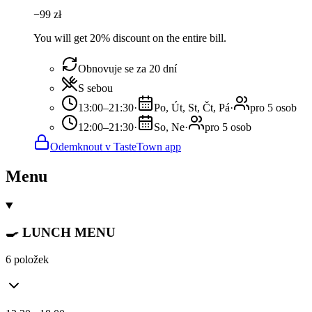
−
99
zł
You will get 20% discount on the entire bill.
Obnovuje se za 20 dní
S sebou
13:00–21:30
·
Po, Út, St, Čt, Pá
·
pro 5 osob
12:00–21:30
·
So, Ne
·
pro 5 osob
Odemknout v TasteTown app
Menu
🍳 LUNCH MENU
6 položek