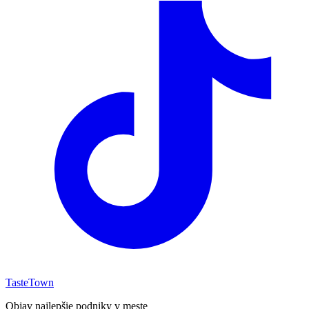
TasteTown
Objav najlepšie podniky v meste