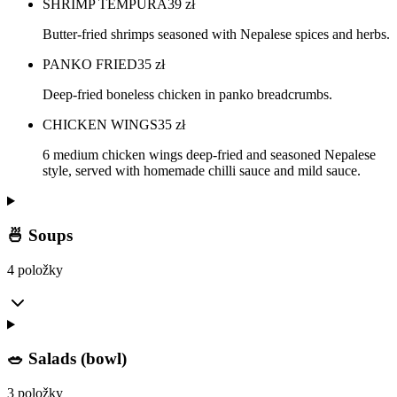
SHRIMP TEMPURA
39
zł
Butter-fried shrimps seasoned with Nepalese spices and herbs.
PANKO FRIED
35
zł
Deep-fried boneless chicken in panko breadcrumbs.
CHICKEN WINGS
35
zł
6 medium chicken wings deep-fried and seasoned Nepalese
style, served with homemade chilli sauce and mild sauce.
🍜 Soups
4 položky
🥗 Salads (bowl)
3 položky