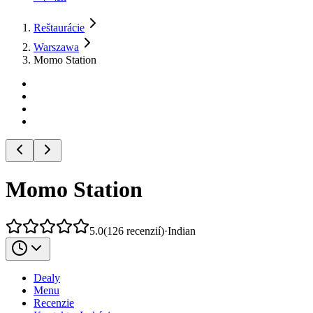
Reštaurácie
Warszawa
Momo Station
Momo Station
5.0
(
126
recenzií
)
·
Indian
Dealy
Menu
Recenzie