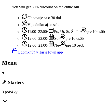
You will get 30% discount on the entire bill.
Obnovuje sa o 30 dní
V podniku aj so sebou
11:00–22:00
·
Po, Ut, St, Št, Pi
·
pre 10 osôb
12:00–22:00
·
So
·
pre 10 osôb
12:00–21:00
·
Ne
·
pre 10 osôb
Odomknúť v TasteTown app
Menu
🍤 Starters
3 položky