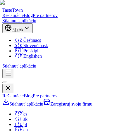
TasteTown
Reštaurácie
Blog
Pre partnerov
Stiahnuť aplikáciu
🇸🇰
sk
🇨🇿
Čeština
cs
🇸🇰
Slovenčina
sk
🇵🇱
Polski
pl
🇬🇧
English
en
Stiahnuť aplikáciu
Reštaurácie
Blog
Pre partnerov
Stiahnuť aplikáciu
Zaregistruj svoju firmu
🇨🇿
cs
🇸🇰
sk
🇵🇱
pl
🇬🇧
en