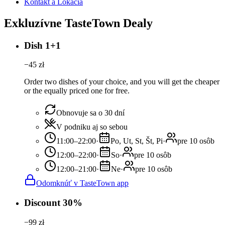
Kontakt a Lokácia
Exkluzívne TasteTown Dealy
Dish 1+1
−
45
zł
Order two dishes of your choice, and you will get the cheaper
or the equally priced one for free.
Obnovuje sa o 30 dní
V podniku aj so sebou
11:00–22:00
·
Po, Ut, St, Št, Pi
·
pre 10 osôb
12:00–22:00
·
So
·
pre 10 osôb
12:00–21:00
·
Ne
·
pre 10 osôb
Odomknúť v TasteTown app
Discount 30%
−
99
zł