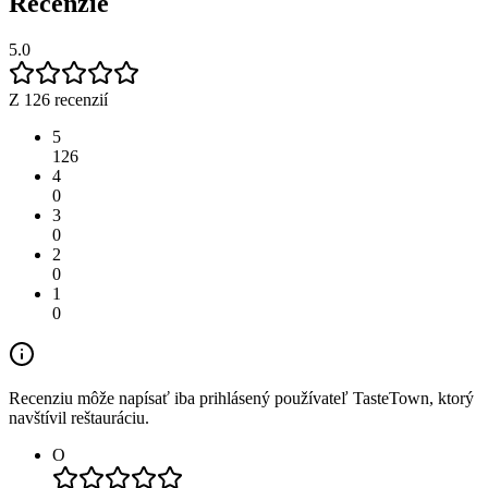
Recenzie
5.0
Z 126 recenzií
5
126
4
0
3
0
2
0
1
0
Recenziu môže napísať iba prihlásený používateľ TasteTown, ktorý
navštívil reštauráciu.
O