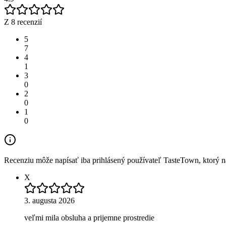
Z 8 recenzií
5
7
4
1
3
0
2
0
1
0
Recenziu môže napísať iba prihlásený používateľ TasteTown, ktorý nav
X
3. augusta 2026
veľmi mila obsluha a prijemne prostredie