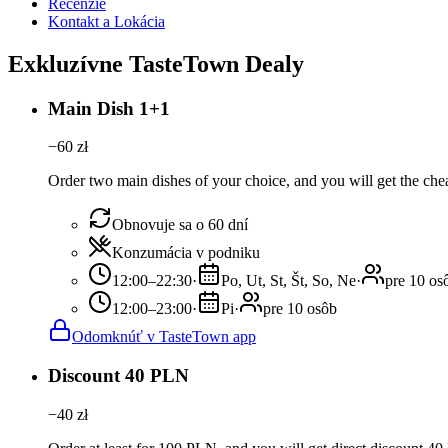
Recenzie
Kontakt a Lokácia
Exkluzívne TasteTown Dealy
Main Dish 1+1
−
60
zł
Order two main dishes of your choice, and you will get the chea
Obnovuje sa o 60 dní
Konzumácia v podniku
12:00–22:30
·
Po, Ut, St, Št, So, Ne
·
pre 10 os
12:00–23:00
·
Pi
·
pre 10 osôb
Odomknúť v TasteTown app
Discount 40 PLN
−
40
zł