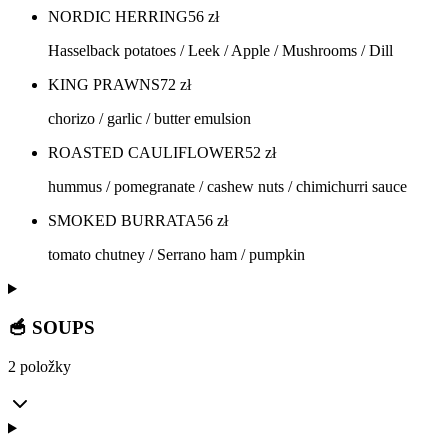
NORDIC HERRING
56
zł
Hasselback potatoes / Leek / Apple / Mushrooms / Dill
KING PRAWNS
72
zł
chorizo / garlic / butter emulsion
ROASTED CAULIFLOWER
52
zł
hummus / pomegranate / cashew nuts / chimichurri sauce
SMOKED BURRATA
56
zł
tomato chutney / Serrano ham / pumpkin
🥣 SOUPS
2 položky