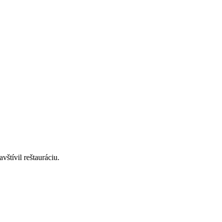
štívil reštauráciu.