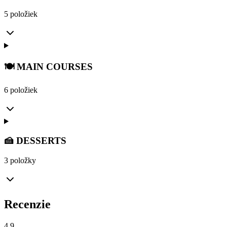
5 položiek
🍽️ MAIN COURSES
6 položiek
🍰 DESSERTS
3 položky
Recenzie
4.9