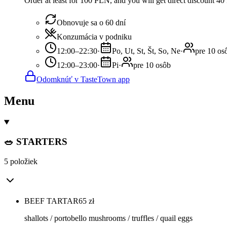
Order at least for 100 PLN, and you will get direct discount 4
Obnovuje sa o 60 dní
Konzumácia v podniku
12:00–22:30
·
Po, Ut, St, Št, So, Ne
·
pre 10 os
12:00–23:00
·
Pi
·
pre 10 osôb
Odomknúť v TasteTown app
Menu
🥗 STARTERS
5 položiek
BEEF TARTAR
65
zł
shallots / portobello mushrooms / truffles / quail eggs