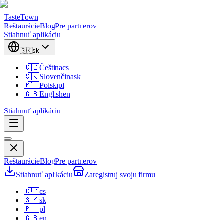
TasteTown
Reštaurácie
Blog
Pre partnerov
Stiahnuť aplikáciu
🇸🇰
sk
🇨🇿
Čeština
cs
🇸🇰
Slovenčina
sk
🇵🇱
Polski
pl
🇬🇧
English
en
Stiahnuť aplikáciu
Reštaurácie
Blog
Pre partnerov
Stiahnuť aplikáciu
Zaregistruj svoju firmu
🇨🇿
cs
🇸🇰
sk
🇵🇱
pl
🇬🇧
en