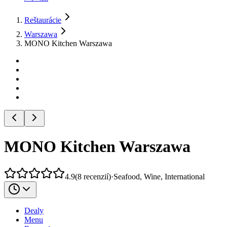
Reštaurácie
Warszawa
MONO Kitchen Warszawa
MONO Kitchen Warszawa
4.9
(
8
recenzií
)
·
Seafood, Wine, International
Dealy
Menu