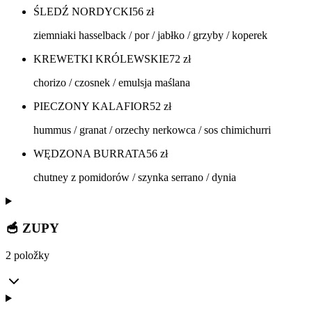
ŚLEDŹ NORDYCKI
56
zł
ziemniaki hasselback / por / jabłko / grzyby / koperek
KREWETKI KRÓLEWSKIE
72
zł
chorizo / czosnek / emulsja maślana
PIECZONY KALAFIOR
52
zł
hummus / granat / orzechy nerkowca / sos chimichurri
WĘDZONA BURRATA
56
zł
chutney z pomidorów / szynka serrano / dynia
🥣 ZUPY
2 položky