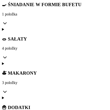
🍳 ŚNIADANIE W FORMIE BUFETU
1 položka
🥗 SAŁATY
4 položky
🍝 MAKARONY
3 položky
🍟 DODATKI