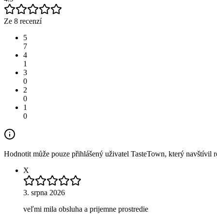
Ze 8 recenzí
5
7
4
1
3
0
2
0
1
0
Hodnotit může pouze přihlášený uživatel TasteTown, který navštívil re
X
3. srpna 2026
veľmi mila obsluha a prijemne prostredie