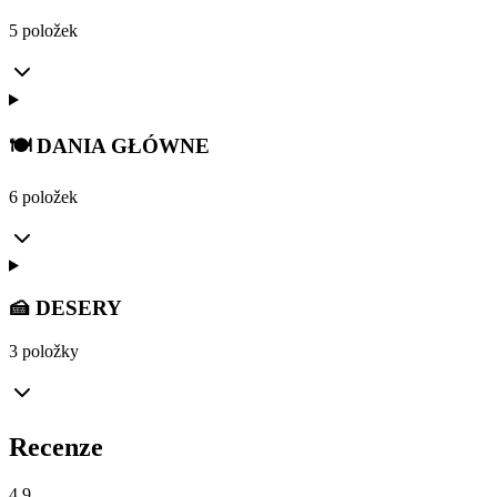
5 položek
🍽️ DANIA GŁÓWNE
6 položek
🍰 DESERY
3 položky
Recenze
4.9