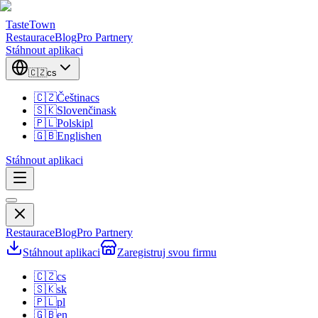
TasteTown
Restaurace
Blog
Pro Partnery
Stáhnout aplikaci
🇨🇿
cs
🇨🇿
Čeština
cs
🇸🇰
Slovenčina
sk
🇵🇱
Polski
pl
🇬🇧
English
en
Stáhnout aplikaci
Restaurace
Blog
Pro Partnery
Stáhnout aplikaci
Zaregistruj svou firmu
🇨🇿
cs
🇸🇰
sk
🇵🇱
pl
🇬🇧
en