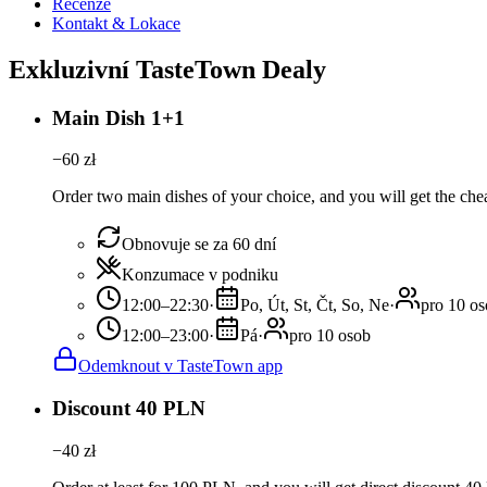
Recenze
Kontakt & Lokace
Exkluzivní TasteTown Dealy
Main Dish 1+1
−
60
zł
Order two main dishes of your choice, and you will get the chea
Obnovuje se za 60 dní
Konzumace v podniku
12:00–22:30
·
Po, Út, St, Čt, So, Ne
·
pro 10 o
12:00–23:00
·
Pá
·
pro 10 osob
Odemknout v TasteTown app
Discount 40 PLN
−
40
zł