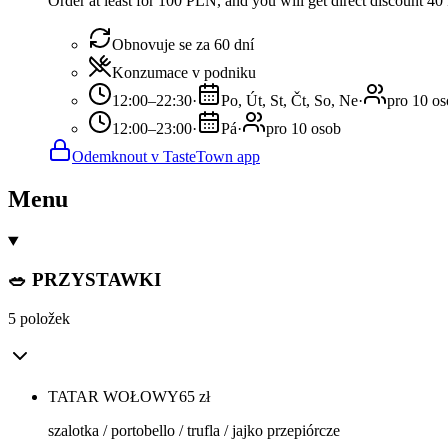
Order at least for 100 PLN, and you will get direct discount 4
Obnovuje se za 60 dní
Konzumace v podniku
12:00–22:30
·
Po, Út, St, Čt, So, Ne
·
pro 10 o
12:00–23:00
·
Pá
·
pro 10 osob
Odemknout v TasteTown app
Menu
🥗 PRZYSTAWKI
5 položek
TATAR WOŁOWY
65
zł
szalotka / portobello / trufla / jajko przepiórcze