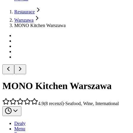
Restaurace
Warszawa
MONO Kitchen Warszawa
MONO Kitchen Warszawa
4.9
(
8
recenzí
)
·
Seafood, Wine, International
Dealy
Menu