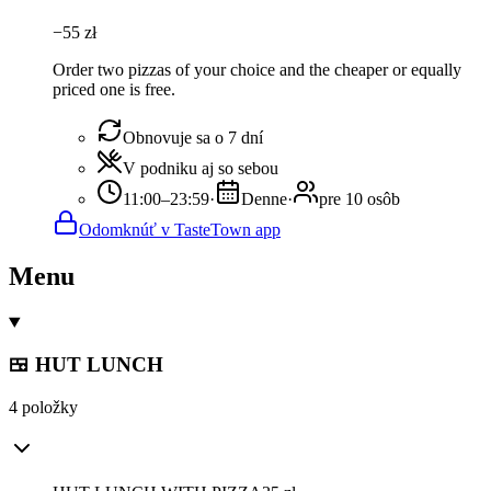
−
55
zł
Order two pizzas of your choice and the cheaper or equally
priced one is free.
Obnovuje sa o 7 dní
V podniku aj so sebou
11:00–23:59
·
Denne
·
pre 10 osôb
Odomknúť v TasteTown app
Menu
🍱 HUT LUNCH
4 položky