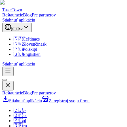
TasteTown
Reštaurácie
Blog
Pre partnerov
Stiahnuť aplikáciu
🇸🇰
sk
🇨🇿
Čeština
cs
🇸🇰
Slovenčina
sk
🇵🇱
Polski
pl
🇬🇧
English
en
Stiahnuť aplikáciu
Reštaurácie
Blog
Pre partnerov
Stiahnuť aplikáciu
Zaregistruj svoju firmu
🇨🇿
cs
🇸🇰
sk
🇵🇱
pl
🇬🇧
en