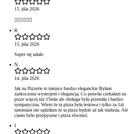
15. júla 2026
👍🏻👍🏻👍🏻
R
15. júla 2026
Super się udało
N
14. júla 2026
Jak na Pizzerie to miejsce bardzo eleganckie Byłam
zaskoczona wystrojem i elegancją. Co prawda czekałam na
pizze więcej niż 15min ale obsługa była przemiła i bardzo
sympatyczna. Wiem że ta pizza była testowa i tylko za 1zł
natomiast nie sądziłam że ta pizza będzie aż tak malusia. Ale
ciasto było przepyszne i pizza również.
I