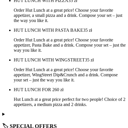
HUT LUNCH WITH PIZZA
35
zł
Order Hut Lunch at a great price! Choose your favorite
appetizer, a small pizza and a drink. Compose your set – just
the way you like it.
HUT LUNCH WITH PASTA BAKE
35
zł
Order Hut Lunch at a great price! Choose your favorite
appetizer, Pasta Bake and a drink. Compose your set – just the
way you like it.
HUT LUNCH WITH WINGSTREET
35
zł
Order Hut Lunch at a great price! Choose your favorite
appetizer, WingStreet Dip&Crunch and a drink. Compose
your set – just the way you like it.
HUT LUNCH FOR 2
60
zł
Hut Lunch at a great price perfect for two people! Choice of 2
appetizers, a medium pizza and 2 drinks.
🏷️ SPECIAL OFFERS