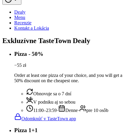
Dealy
Menu
Recenzie
Kontakt a Lokácia
Exkluzívne TasteTown Dealy
Pizza - 50%
−
55
zł
Order at least one pizza of your choice, and you will get a
50% discount on the cheapest one.
Obnovuje sa o 7 dní
V podniku aj so sebou
11:00–23:59
·
Denne
·
pre 10 osôb
Odomknúť v TasteTown app
Pizza 1+1