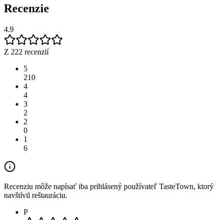
Recenzie
4.9
Z 222 recenzií
5
210
4
4
3
2
2
0
1
6
Recenziu môže napísať iba prihlásený používateľ TasteTown, ktorý
navštívil reštauráciu.
P