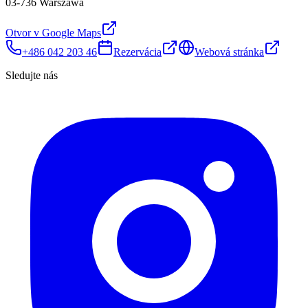
03-736 Warszawa
Otvor v Google Maps
+486 042 203 46
Rezervácia
Webová stránka
Sledujte nás