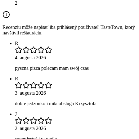
2
Recenziu môže napísať iba prihlásený používateľ TasteTown, ktorý
navštívil reštauráciu.
R
4. augusta 2026
pyszna pizza polecam mam swój czas
R
3. augusta 2026
dobre jedzonko i miła obsluga Krzysztofa
J
2. augusta 2026
super jesteś i w ogóle