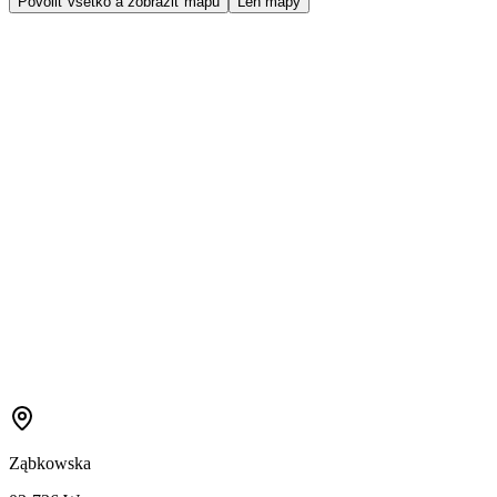
Povoliť všetko a zobraziť mapu
Len mapy
Ząbkowska