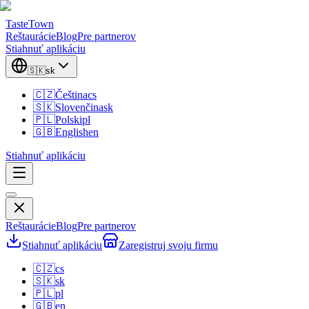
TasteTown
Reštaurácie
Blog
Pre partnerov
Stiahnuť aplikáciu
🇸🇰
sk
🇨🇿
Čeština
cs
🇸🇰
Slovenčina
sk
🇵🇱
Polski
pl
🇬🇧
English
en
Stiahnuť aplikáciu
Reštaurácie
Blog
Pre partnerov
Stiahnuť aplikáciu
Zaregistruj svoju firmu
🇨🇿
cs
🇸🇰
sk
🇵🇱
pl
🇬🇧
en