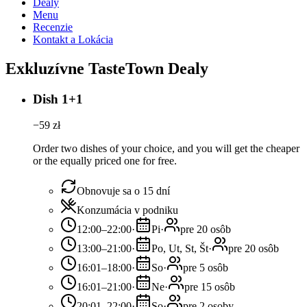
Dealy
Menu
Recenzie
Kontakt a Lokácia
Exkluzívne TasteTown Dealy
Dish 1+1
−
59
zł
Order two dishes of your choice, and you will get the cheaper
or the equally priced one for free.
Obnovuje sa o 15 dní
Konzumácia v podniku
12:00–22:00
·
Pi
·
pre 20 osôb
13:00–21:00
·
Po, Ut, St, Št
·
pre 20 osôb
16:01–18:00
·
So
·
pre 5 osôb
16:01–21:00
·
Ne
·
pre 15 osôb
20:01–22:00
·
So
·
pre 2 osoby