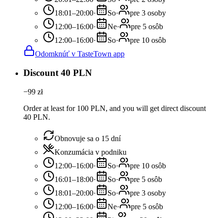
18:01–20:00
·
So
·
pre 3 osoby
12:00–16:00
·
Ne
·
pre 5 osôb
12:00–16:00
·
So
·
pre 10 osôb
Odomknúť v TasteTown app
Discount 40 PLN
−
99
zł
Order at least for 100 PLN, and you will get direct discount
40 PLN.
Obnovuje sa o 15 dní
Konzumácia v podniku
12:00–16:00
·
So
·
pre 10 osôb
16:01–18:00
·
So
·
pre 5 osôb
18:01–20:00
·
So
·
pre 3 osoby
12:00–16:00
·
Ne
·
pre 5 osôb