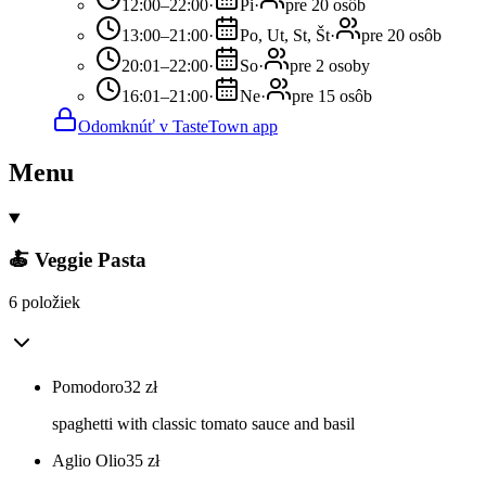
12:00–22:00
·
Pi
·
pre 20 osôb
13:00–21:00
·
Po, Ut, St, Št
·
pre 20 osôb
20:01–22:00
·
So
·
pre 2 osoby
16:01–21:00
·
Ne
·
pre 15 osôb
Odomknúť v TasteTown app
Menu
🍝 Veggie Pasta
6 položiek
Pomodoro
32
zł
spaghetti with classic tomato sauce and basil
Aglio Olio
35
zł