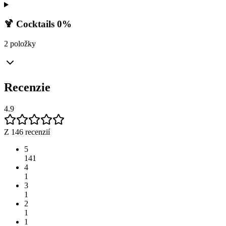
🍹 Cocktails 0%
2 položky
Recenzie
4.9
Z 146 recenzií
5
141
4
1
3
1
2
1
1