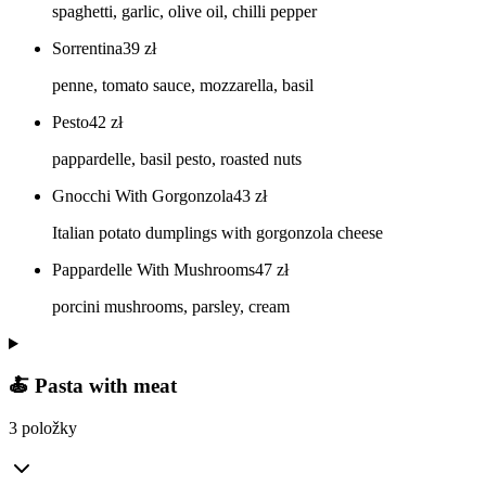
spaghetti, garlic, olive oil, chilli pepper
Sorrentina
39
zł
penne, tomato sauce, mozzarella, basil
Pesto
42
zł
pappardelle, basil pesto, roasted nuts
Gnocchi With Gorgonzola
43
zł
Italian potato dumplings with gorgonzola cheese
Pappardelle With Mushrooms
47
zł
porcini mushrooms, parsley, cream
🍝 Pasta with meat
3 položky