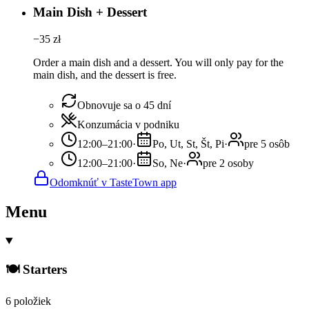
Main Dish + Dessert
−
35
zł
Order a main dish and a dessert. You will only pay for the
main dish, and the dessert is free.
Obnovuje sa o 45 dní
Konzumácia v podniku
12:00–21:00
·
Po, Ut, St, Št, Pi
·
pre 5 osôb
12:00–21:00
·
So, Ne
·
pre 2 osoby
Odomknúť v TasteTown app
Menu
🍽️ Starters
6 položiek