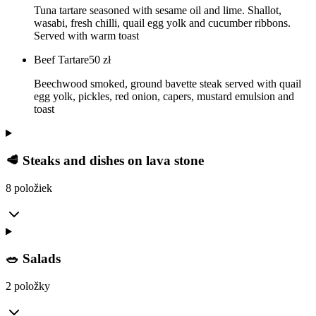
Tuna tartare seasoned with sesame oil and lime. Shallot,
wasabi, fresh chilli, quail egg yolk and cucumber ribbons.
Served with warm toast
Beef Tartare
50
zł
Beechwood smoked, ground bavette steak served with quail
egg yolk, pickles, red onion, capers, mustard emulsion and
toast
🥩 Steaks and dishes on lava stone
8 položiek
🥗 Salads
2 položky