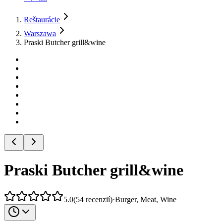
Reštaurácie
Warszawa
Praski Butcher grill&wine
Praski Butcher grill&wine
5.0
(
54
recenzií
)
·
Burger, Meat, Wine