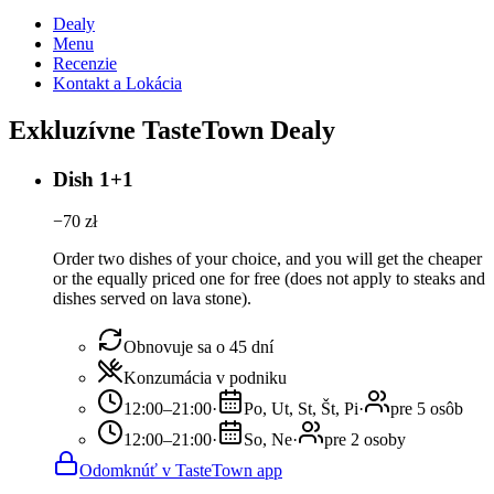
Dealy
Menu
Recenzie
Kontakt a Lokácia
Exkluzívne TasteTown Dealy
Dish 1+1
−
70
zł
Order two dishes of your choice, and you will get the cheaper
or the equally priced one for free (does not apply to steaks and
dishes served on lava stone).
Obnovuje sa o 45 dní
Konzumácia v podniku
12:00–21:00
·
Po, Ut, St, Št, Pi
·
pre 5 osôb
12:00–21:00
·
So, Ne
·
pre 2 osoby
Odomknúť v TasteTown app