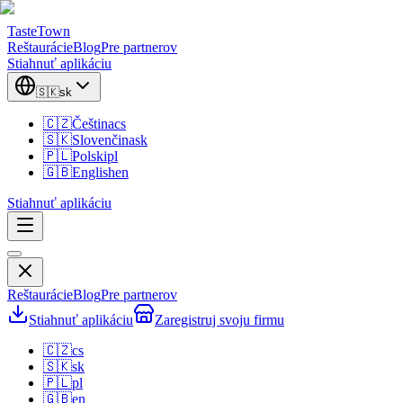
TasteTown
Reštaurácie
Blog
Pre partnerov
Stiahnuť aplikáciu
🇸🇰
sk
🇨🇿
Čeština
cs
🇸🇰
Slovenčina
sk
🇵🇱
Polski
pl
🇬🇧
English
en
Stiahnuť aplikáciu
Reštaurácie
Blog
Pre partnerov
Stiahnuť aplikáciu
Zaregistruj svoju firmu
🇨🇿
cs
🇸🇰
sk
🇵🇱
pl
🇬🇧
en