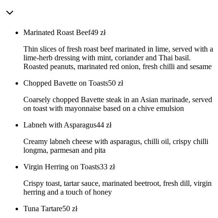
Marinated Roast Beef
49
zł
Thin slices of fresh roast beef marinated in lime, served with a
lime-herb dressing with mint, coriander and Thai basil.
Roasted peanuts, marinated red onion, fresh chilli and sesame
Chopped Bavette on Toasts
50
zł
Coarsely chopped Bavette steak in an Asian marinade, served
on toast with mayonnaise based on a chive emulsion
Labneh with Asparagus
44
zł
Creamy labneh cheese with asparagus, chilli oil, crispy chilli
longma, parmesan and pita
Virgin Herring on Toasts
33
zł
Crispy toast, tartar sauce, marinated beetroot, fresh dill, virgin
herring and a touch of honey
Tuna Tartare
50
zł