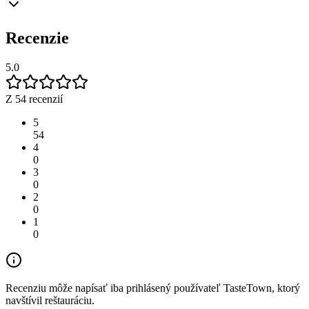
Recenzie
5.0
Z 54 recenzií
5
54
4
0
3
0
2
0
1
0
Recenziu môže napísať iba prihlásený používateľ TasteTown, ktorý
navštívil reštauráciu.