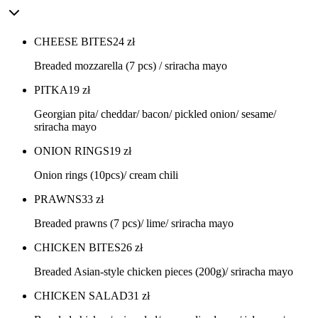
CHEESE BITES
24
zł
Breaded mozzarella (7 pcs) / sriracha mayo
PITKA
19
zł
Georgian pita/ cheddar/ bacon/ pickled onion/ sesame/
sriracha mayo
ONION RINGS
19
zł
Onion rings (10pcs)/ cream chili
PRAWNS
33
zł
Breaded prawns (7 pcs)/ lime/ sriracha mayo
CHICKEN BITES
26
zł
Breaded Asian-style chicken pieces (200g)/ sriracha mayo
CHICKEN SALAD
31
zł