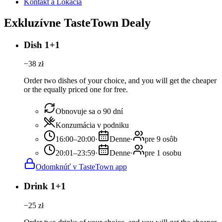
Kontakt a Lokácia
Exkluzívne TasteTown Dealy
Dish 1+1
−
38
zł
Order two dishes of your choice, and you will get the cheaper
or the equally priced one for free.
Obnovuje sa o 90 dní
Konzumácia v podniku
16:00–20:00
·
Denne
·
pre 9 osôb
20:01–23:59
·
Denne
·
pre 1 osobu
Odomknúť v TasteTown app
Drink 1+1
−
25
zł