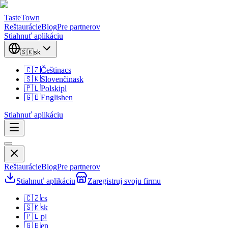
TasteTown
Reštaurácie
Blog
Pre partnerov
Stiahnuť aplikáciu
🇸🇰
sk
🇨🇿
Čeština
cs
🇸🇰
Slovenčina
sk
🇵🇱
Polski
pl
🇬🇧
English
en
Stiahnuť aplikáciu
Reštaurácie
Blog
Pre partnerov
Stiahnuť aplikáciu
Zaregistruj svoju firmu
🇨🇿
cs
🇸🇰
sk
🇵🇱
pl
🇬🇧
en