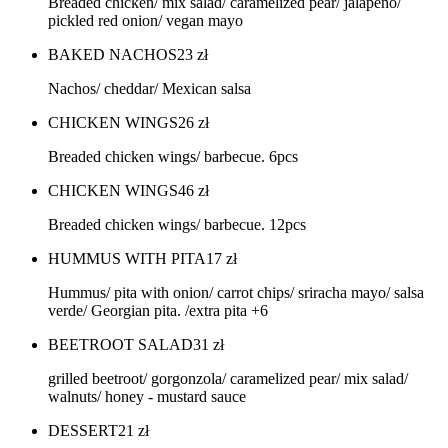
Breaded chicken/ mix salad/ caramelized pear/ jalapeno/
pickled red onion/ vegan mayo
BAKED NACHOS
23
zł
Nachos/ cheddar/ Mexican salsa
CHICKEN WINGS
26
zł
Breaded chicken wings/ barbecue. 6pcs
CHICKEN WINGS
46
zł
Breaded chicken wings/ barbecue. 12pcs
HUMMUS WITH PITA
17
zł
Hummus/ pita with onion/ carrot chips/ sriracha mayo/ salsa
verde/ Georgian pita. /extra pita +6
BEETROOT SALAD
31
zł
grilled beetroot/ gorgonzola/ caramelized pear/ mix salad/
walnuts/ honey - mustard sauce
DESSERT
21
zł