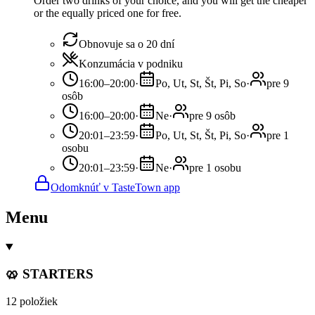
Order two drinks of your choice, and you will get the cheaper
or the equally priced one for free.
Obnovuje sa o 20 dní
Konzumácia v podniku
16:00–20:00
·
Po, Ut, St, Št, Pi, So
·
pre 9
osôb
16:00–20:00
·
Ne
·
pre 9 osôb
20:01–23:59
·
Po, Ut, St, Št, Pi, So
·
pre 1
osobu
20:01–23:59
·
Ne
·
pre 1 osobu
Odomknúť v TasteTown app
Menu
🥨 STARTERS
12 položiek