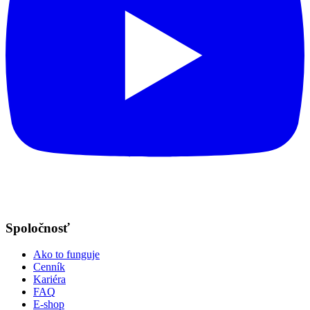
Spoločnosť
Ako to funguje
Cenník
Kariéra
FAQ
E-shop