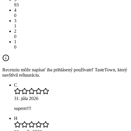
93
4
0
3
1
2
0
1
0
Recenziu môže napísať iba prihlásený používateľ TasteTown, ktorý
navštívil reštauráciu.
C
31. júla 2026
superrr!!!
H