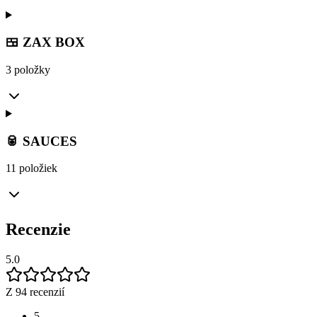
🍱 ZAX BOX
3 položky
🥫 SAUCES
11 položiek
Recenzie
5.0
Z 94 recenzií
5