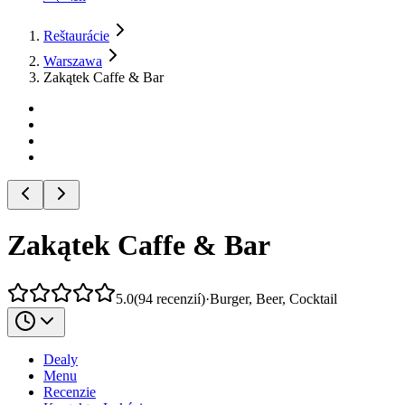
Reštaurácie
Warszawa
Zakątek Caffe & Bar
Zakątek Caffe & Bar
5.0
(
94
recenzií
)
·
Burger, Beer, Cocktail
Dealy
Menu
Recenzie