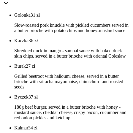
Golonka
31
zł
Slow-roasted pork knuckle with pickled cucumbers served in
a butter brioche with potato chips and honey-mustard sauce
Kaczka
36
zł
Shredded duck in mango - sambal sauce with baked duck
skin chips, served in a butter brioche with oriental Coleslaw
Burak
27
zł
Grilled beetroot with halloumi cheese, served in a butter
brioche with sriracha mayonnaise, chimichurri and roasted
seeds
Byczek
37
zł
180g beef burger, served in a butter brioche with honey -
mustard sauce, cheddar cheese, crispy bacon, cucumber and
red onion pickles and ketchup
Kalmar
34
zł