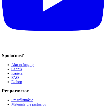
Spoločnosť
Ako to funguje
Cenník
Kariéra
FAQ
E-shop
Pre partnerov
Pre reštaurácie
Materiály pre partnerov