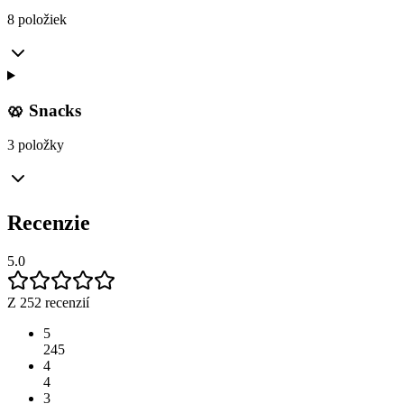
8 položiek
🥨 Snacks
3 položky
Recenzie
5.0
Z 252 recenzií
5
245
4
4
3