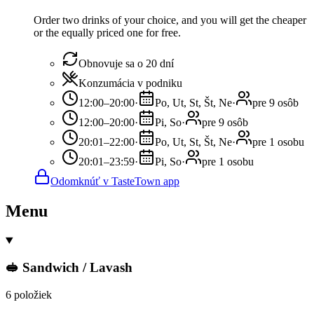
Order two drinks of your choice, and you will get the cheaper
or the equally priced one for free.
Obnovuje sa o 20 dní
Konzumácia v podniku
12:00–20:00
·
Po, Ut, St, Št, Ne
·
pre 9 osôb
12:00–20:00
·
Pi, So
·
pre 9 osôb
20:01–22:00
·
Po, Ut, St, Št, Ne
·
pre 1 osobu
20:01–23:59
·
Pi, So
·
pre 1 osobu
Odomknúť v TasteTown app
Menu
🥪 Sandwich / Lavash
6 položiek