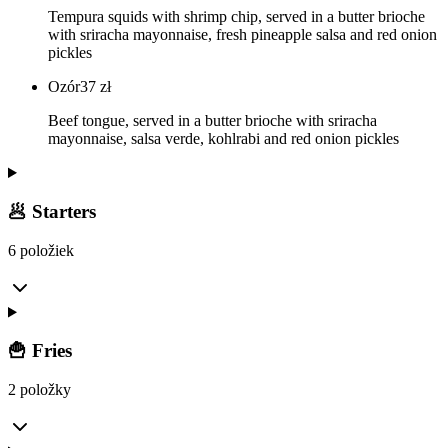
Tempura squids with shrimp chip, served in a butter brioche
with sriracha mayonnaise, fresh pineapple salsa and red onion
pickles
Ozór
37
zł
Beef tongue, served in a butter brioche with sriracha
mayonnaise, salsa verde, kohlrabi and red onion pickles
🥟 Starters
6 položiek
🍟 Fries
2 položky