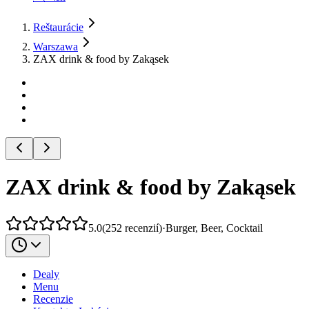
Reštaurácie
Warszawa
ZAX drink & food by Zakąsek
ZAX drink & food by Zakąsek
5.0
(
252
recenzií
)
·
Burger, Beer, Cocktail
Dealy
Menu
Recenzie