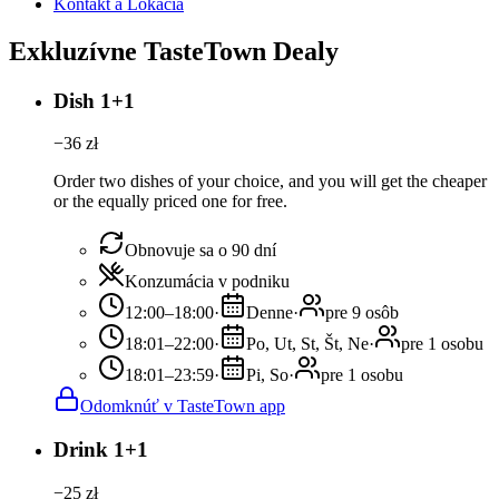
Kontakt a Lokácia
Exkluzívne TasteTown Dealy
Dish 1+1
−
36
zł
Order two dishes of your choice, and you will get the cheaper
or the equally priced one for free.
Obnovuje sa o 90 dní
Konzumácia v podniku
12:00–18:00
·
Denne
·
pre 9 osôb
18:01–22:00
·
Po, Ut, St, Št, Ne
·
pre 1 osobu
18:01–23:59
·
Pi, So
·
pre 1 osobu
Odomknúť v TasteTown app
Drink 1+1
−
25
zł