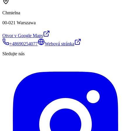
Chmielna
00-021 Warszawa
Otvor v Google Maps
+48690254077
Webová stránka
Sledujte nás