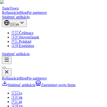
TasteTown
Reštaurácie
Blog
Pre partnerov
Stiahnuť aplikáciu
🇸🇰
sk
🇨🇿
Čeština
cs
🇸🇰
Slovenčina
sk
🇵🇱
Polski
pl
🇬🇧
English
en
Stiahnuť aplikáciu
Reštaurácie
Blog
Pre partnerov
Stiahnuť aplikáciu
Zaregistruj svoju firmu
🇨🇿
cs
🇸🇰
sk
🇵🇱
pl
🇬🇧
en