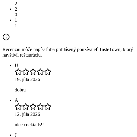
2
2
0
1
1
Recenziu môže napísať iba prihlásený používateľ TasteTown, ktorý
navštívil reštauráciu.
U
19. júla 2026
dobra
A
12. júla 2026
nice cocktails!!
J