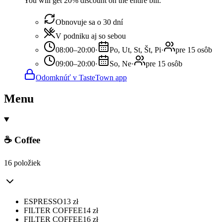
You will get 20% discount on the entire bill.
Obnovuje sa o 30 dní
V podniku aj so sebou
08:00–20:00
·
Po, Ut, St, Št, Pi
·
pre 15 osôb
09:00–20:00
·
So, Ne
·
pre 15 osôb
Odomknúť v TasteTown app
Menu
☕ Coffee
16 položiek
ESPRESSO
13
zł
FILTER COFFEE
14
zł
FILTER COFFEE
16
zł