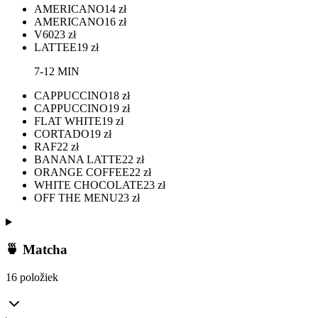
AMERICANO
14
zł
AMERICANO
16
zł
V60
23
zł
LATTEE
19
zł
7-12 MIN
CAPPUCCINO
18
zł
CAPPUCCINO
19
zł
FLAT WHITE
19
zł
CORTADO
19
zł
RAF
22
zł
BANANA LATTE
22
zł
ORANGE COFFEE
22
zł
WHITE CHOCOLATE
23
zł
OFF THE MENU
23
zł
🍵 Matcha
16 položiek