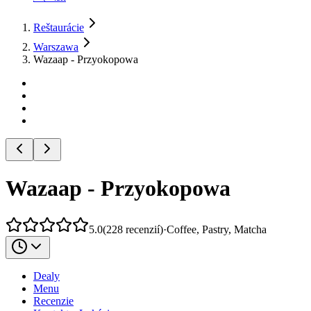
Reštaurácie
Warszawa
Wazaap - Przyokopowa
Wazaap - Przyokopowa
5.0
(
228
recenzií
)
·
Coffee, Pastry, Matcha
Dealy
Menu
Recenzie