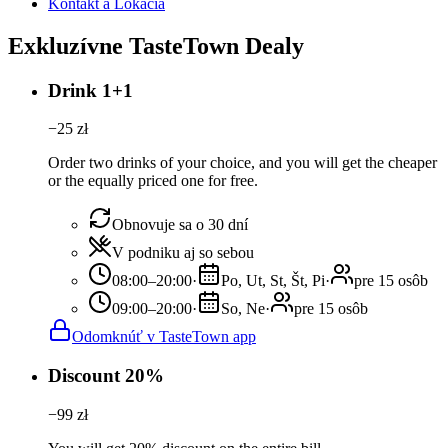
Kontakt a Lokácia
Exkluzívne TasteTown Dealy
Drink 1+1
−
25
zł
Order two drinks of your choice, and you will get the cheaper
or the equally priced one for free.
Obnovuje sa o 30 dní
V podniku aj so sebou
08:00–20:00
·
Po, Ut, St, Št, Pi
·
pre 15 osôb
09:00–20:00
·
So, Ne
·
pre 15 osôb
Odomknúť v TasteTown app
Discount 20%
−
99
zł