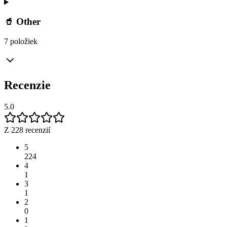
🥤 Other
7 položiek
Recenzie
5.0
Z 228 recenzií
5
224
4
1
3
1
2
0
1