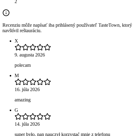
2
Recenziu môže napísať iba prihlásený používateľ TasteTown, ktorý
navštívil reštauráciu.
X
9. augusta 2026
polecam
M
16. júla 2026
amazing
G
14. júla 2026
super było, pan nauczył korzystać mnie z telefonu