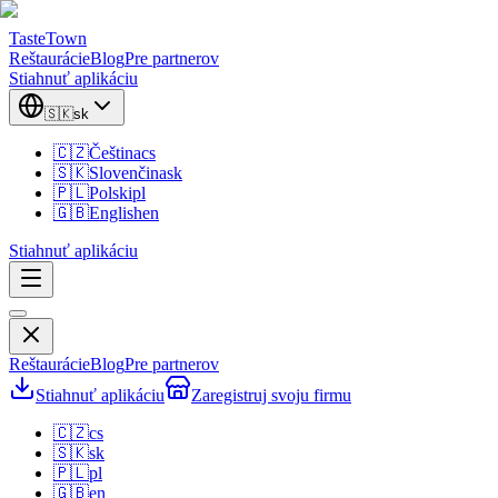
TasteTown
Reštaurácie
Blog
Pre partnerov
Stiahnuť aplikáciu
🇸🇰
sk
🇨🇿
Čeština
cs
🇸🇰
Slovenčina
sk
🇵🇱
Polski
pl
🇬🇧
English
en
Stiahnuť aplikáciu
Reštaurácie
Blog
Pre partnerov
Stiahnuť aplikáciu
Zaregistruj svoju firmu
🇨🇿
cs
🇸🇰
sk
🇵🇱
pl
🇬🇧
en