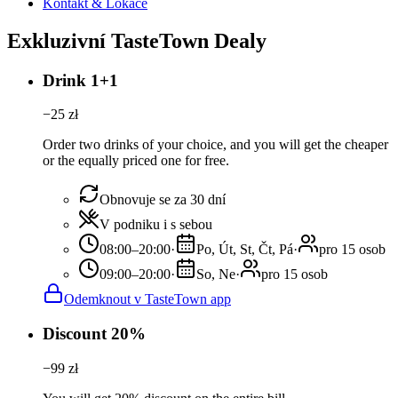
Kontakt & Lokace
Exkluzivní TasteTown Dealy
Drink 1+1
−
25
zł
Order two drinks of your choice, and you will get the cheaper
or the equally priced one for free.
Obnovuje se za 30 dní
V podniku i s sebou
08:00–20:00
·
Po, Út, St, Čt, Pá
·
pro 15 osob
09:00–20:00
·
So, Ne
·
pro 15 osob
Odemknout v TasteTown app
Discount 20%
−
99
zł