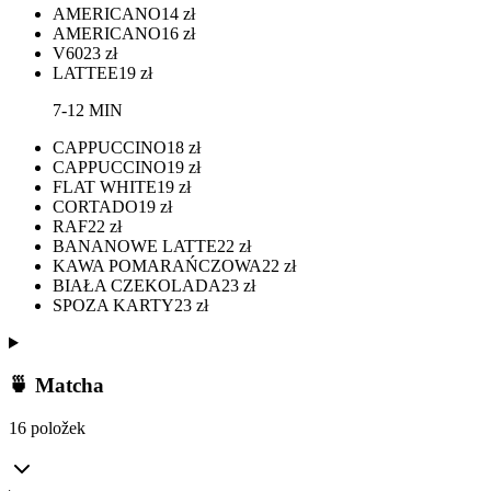
AMERICANO
14
zł
AMERICANO
16
zł
V60
23
zł
LATTEE
19
zł
7-12 MIN
CAPPUCCINO
18
zł
CAPPUCCINO
19
zł
FLAT WHITE
19
zł
CORTADO
19
zł
RAF
22
zł
BANANOWE LATTE
22
zł
KAWA POMARAŃCZOWA
22
zł
BIAŁA CZEKOLADA
23
zł
SPOZA KARTY
23
zł
🍵 Matcha
16 položek