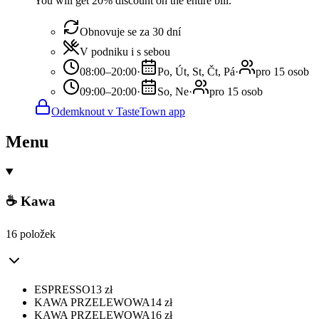
You will get 20% discount on the entire bill.
Obnovuje se za 30 dní
V podniku i s sebou
08:00–20:00
·
Po, Út, St, Čt, Pá
·
pro 15 osob
09:00–20:00
·
So, Ne
·
pro 15 osob
Odemknout v TasteTown app
Menu
☕ Kawa
16 položek
ESPRESSO
13
zł
KAWA PRZELEWOWA
14
zł
KAWA PRZELEWOWA
16
zł