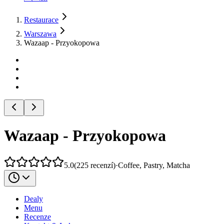
Restaurace
Warszawa
Wazaap - Przyokopowa
Wazaap - Przyokopowa
5.0
(
225
recenzí
)
·
Coffee, Pastry, Matcha
Dealy
Menu
Recenze