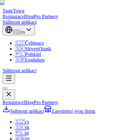
TasteTown
Restaurace
Blog
Pro Partnery
Stáhnout aplikaci
🇨🇿
cs
🇨🇿
Čeština
cs
🇸🇰
Slovenčina
sk
🇵🇱
Polski
pl
🇬🇧
English
en
Stáhnout aplikaci
Restaurace
Blog
Pro Partnery
Stáhnout aplikaci
Zaregistruj svou firmu
🇨🇿
cs
🇸🇰
sk
🇵🇱
pl
🇬🇧
en