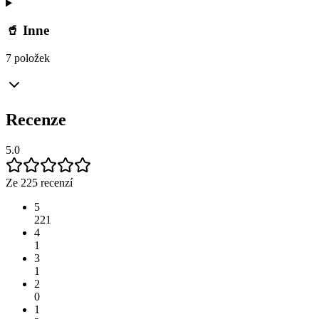
🥤 Inne
7 položek
Recenze
5.0
Ze 225 recenzí
5
221
4
1
3
1
2
0
1