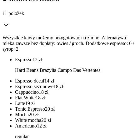
11 položek
Wszystkie kawy możemy przygotować na zimno. Alternatywa
mleka zawsze bez dopłaty: owies / groch. Dodatkowe espresso: 6 /
syrop: 2.
Espresso
12
zł
Hard Beans Brazylia Campo Das Vertentes
Espresso decaf
14
zł
Espresso sezonowe
18
zł
Cappuccino
18
zł
Flat White
18
zł
Latte
19
zł
Tonic Espresso
20
zł
Mocha
20
zł
White mocha
20
zł
Americano
12
zł
regular