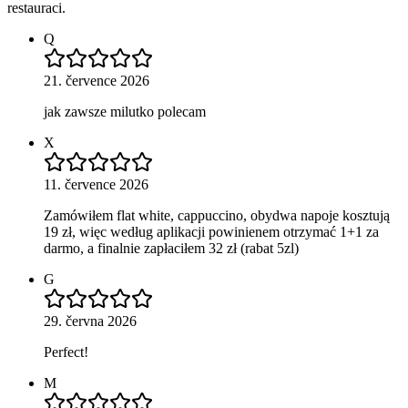
restauraci.
Q
21. července 2026
jak zawsze milutko polecam
X
11. července 2026
Zamówiłem flat white, cappuccino, obydwa napoje kosztują
19 zł, więc według aplikacji powinienem otrzymać 1+1 za
darmo, a finalnie zapłaciłem 32 zł (rabat 5zl)
G
29. června 2026
Perfect!
M