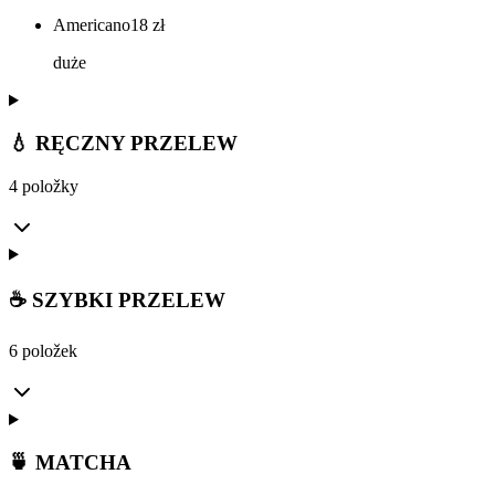
Americano
18
zł
duże
💧 RĘCZNY PRZELEW
4 položky
☕ SZYBKI PRZELEW
6 položek
🍵 MATCHA