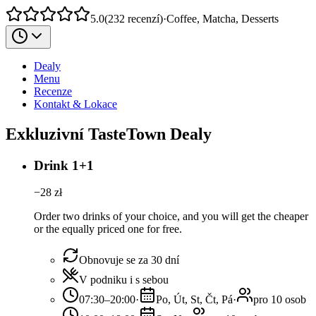
5.0
(
232
recenzí
)
·
Coffee, Matcha, Desserts
Dealy
Menu
Recenze
Kontakt & Lokace
Exkluzivní TasteTown Dealy
Drink 1+1
−
28
zł
Order two drinks of your choice, and you will get the cheaper
or the equally priced one for free.
Obnovuje se za 30 dní
V podniku i s sebou
07:30–20:00
·
Po, Út, St, Čt, Pá
·
pro 10 osob