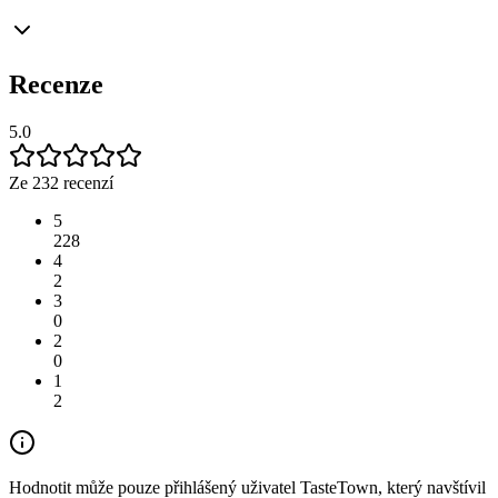
Recenze
5.0
Ze 232 recenzí
5
228
4
2
3
0
2
0
1
2
Hodnotit může pouze přihlášený uživatel TasteTown, který navštívil