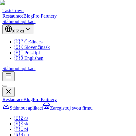
TasteTown
Restaurace
Blog
Pro Partnery
Stáhnout aplikaci
🇨🇿
cs
🇨🇿
Čeština
cs
🇸🇰
Slovenčina
sk
🇵🇱
Polski
pl
🇬🇧
English
en
Stáhnout aplikaci
Restaurace
Blog
Pro Partnery
Stáhnout aplikaci
Zaregistruj svou firmu
🇨🇿
cs
🇸🇰
sk
🇵🇱
pl
🇬🇧
en