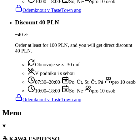
10:00–18:00
·
So, Ne
·
pro 10 osob
Odemknout v TasteTown app
Discount 40 PLN
−
40
zł
Order at least for 100 PLN, and you will get direct discount
40 PLN.
Obnovuje se za 30 dní
V podniku i s sebou
07:30–20:00
·
Po, Út, St, Čt, Pá
·
pro 10 osob
10:00–18:00
·
So, Ne
·
pro 10 osob
Odemknout v TasteTown app
Menu
☕ KAWA ESPRESSO