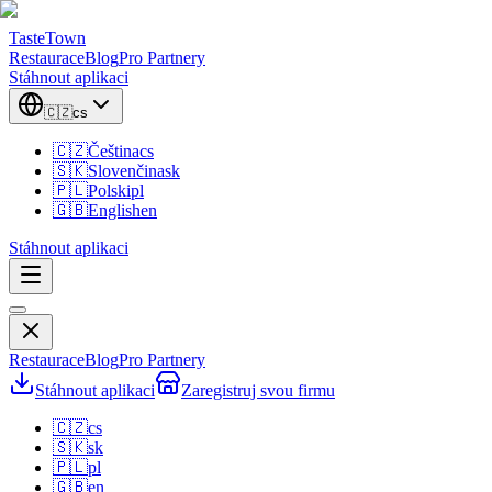
TasteTown
Restaurace
Blog
Pro Partnery
Stáhnout aplikaci
🇨🇿
cs
🇨🇿
Čeština
cs
🇸🇰
Slovenčina
sk
🇵🇱
Polski
pl
🇬🇧
English
en
Stáhnout aplikaci
Restaurace
Blog
Pro Partnery
Stáhnout aplikaci
Zaregistruj svou firmu
🇨🇿
cs
🇸🇰
sk
🇵🇱
pl
🇬🇧
en