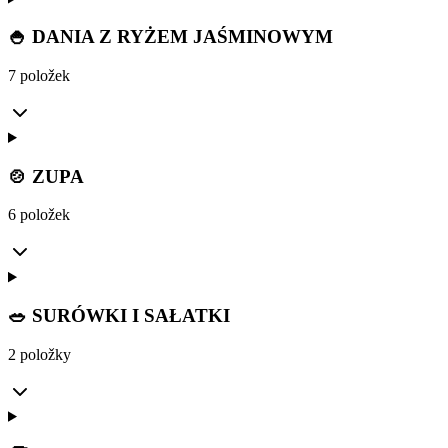
🍚 DANIA Z RYŻEM JAŚMINOWYM
7 položek
🍲 ZUPA
6 položek
🥗 SURÓWKI I SAŁATKI
2 položky