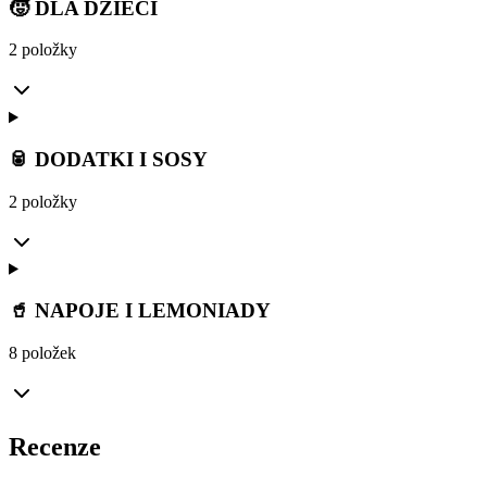
🧒 DLA DZIECI
2 položky
🥫 DODATKI I SOSY
2 položky
🥤 NAPOJE I LEMONIADY
8 položek
Recenze