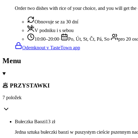
Order two dishes with rice of your choice, and you will get the 
Obnovuje se za 30 dní
V podniku i s sebou
10:00–20:00
·
Po, Út, St, Čt, Pá, So
·
pro 20 os
Odemknout v TasteTown app
Menu
🥟 PRZYSTAWKI
7 položek
Bułeczka Baozi
13
zł
Jedna sztuka bułeczki baozi w puszystym cieście pszennym n