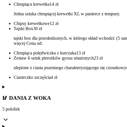
Chrupiąca krewetka
14
zł
Jedna sztuka chrupiącej krewetki XL w panierce z tempury.
Chipsy krewetkowe
12
zł
Tajski Box
30
zł
tajski box dla przesłodzonych, w którego skład wchodzi: (5 s
więcej Cena od:
Chrupiąca polędwiczka z kurczaka
13
zł
Zestaw 6 sztuk pierożków gyoza smażonych
23
zł
ulepione z ciasta pszennego charakteryzującego się czosnkow
Ciasteczko szczęścia
4
zł
🥢 DANIA Z WOKA
5 položek