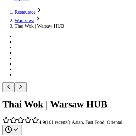
Restaurace
Warszawa
Thai Wok | Warsaw HUB
Thai Wok | Warsaw HUB
4.9
(
161
recenzí
)
·
Asian, Fast Food, Oriental