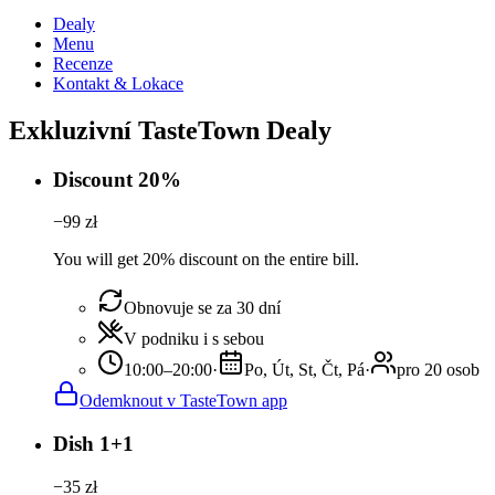
Dealy
Menu
Recenze
Kontakt & Lokace
Exkluzivní TasteTown Dealy
Discount 20%
−
99
zł
You will get 20% discount on the entire bill.
Obnovuje se za 30 dní
V podniku i s sebou
10:00–20:00
·
Po, Út, St, Čt, Pá
·
pro 20 osob
Odemknout v TasteTown app
Dish 1+1
−
35
zł