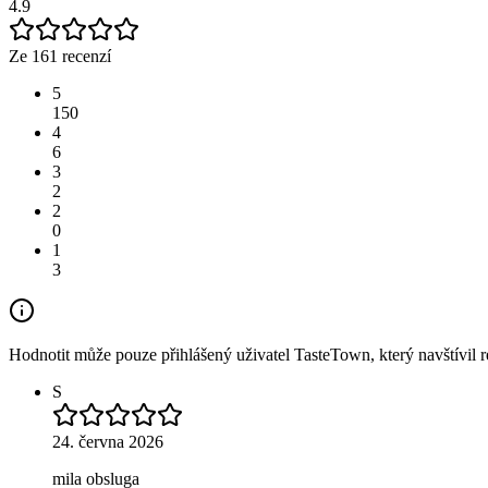
4.9
Ze 161 recenzí
5
150
4
6
3
2
2
0
1
3
Hodnotit může pouze přihlášený uživatel TasteTown, který navštívil re
S
24. června 2026
mila obsluga