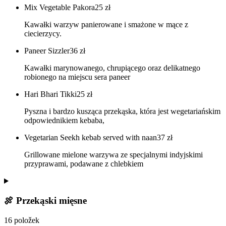
Mix Vegetable Pakora
25
zł
Kawałki warzyw panierowane i smażone w mące z
ciecierzycy.
Paneer Sizzler
36
zł
Kawałki marynowanego, chrupiącego oraz delikatnego
robionego na miejscu sera paneer
Hari Bhari Tikki
25
zł
Pyszna i bardzo kusząca przekąska, która jest wegetariańskim
odpowiednikiem kebaba,
Vegetarian Seekh kebab served with naan
37
zł
Grillowane mielone warzywa ze specjalnymi indyjskimi
przyprawami, podawane z chlebkiem
🍖 Przekąski mięsne
16 položek