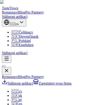
TasteTown
Restaurace
Blog
Pro Partnery
Stáhnout aplikaci
🇨🇿
cs
🇨🇿
Čeština
cs
🇸🇰
Slovenčina
sk
🇵🇱
Polski
pl
🇬🇧
English
en
Stáhnout aplikaci
Restaurace
Blog
Pro Partnery
Stáhnout aplikaci
Zaregistruj svou firmu
🇨🇿
cs
🇸🇰
sk
🇵🇱
pl
🇬🇧
en