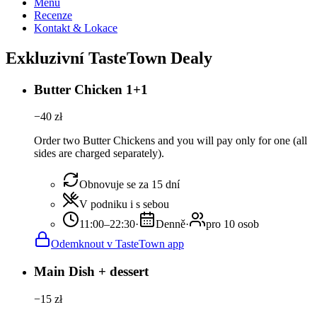
Menu
Recenze
Kontakt & Lokace
Exkluzivní TasteTown Dealy
Butter Chicken 1+1
−
40
zł
Order two Butter Chickens and you will pay only for one (all
sides are charged separately).
Obnovuje se za 15 dní
V podniku i s sebou
11:00–22:30
·
Denně
·
pro 10 osob
Odemknout v TasteTown app
Main Dish + dessert
−
15
zł