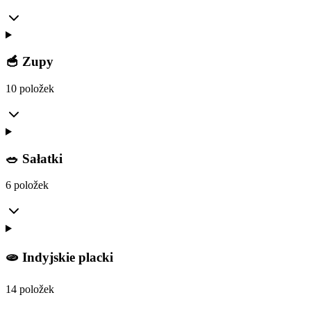
🥣 Zupy
10 položek
🥗 Sałatki
6 položek
🫓 Indyjskie placki
14 položek