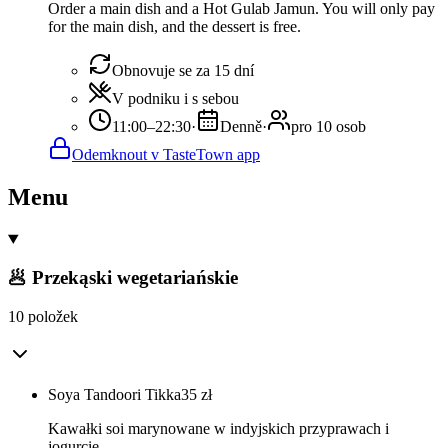
Order a main dish and a Hot Gulab Jamun. You will only pay
for the main dish, and the dessert is free.
Obnovuje se za 15 dní
V podniku i s sebou
11:00–22:30
·
Denně
·
pro 10 osob
Odemknout v TasteTown app
Menu
🥟 Przekąski wegetariańskie
10 položek
Soya Tandoori Tikka
35
zł
Kawałki soi marynowane w indyjskich przyprawach i
jogurcie