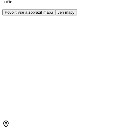
načte.
Povolit vše a zobrazit mapu
Jen mapy