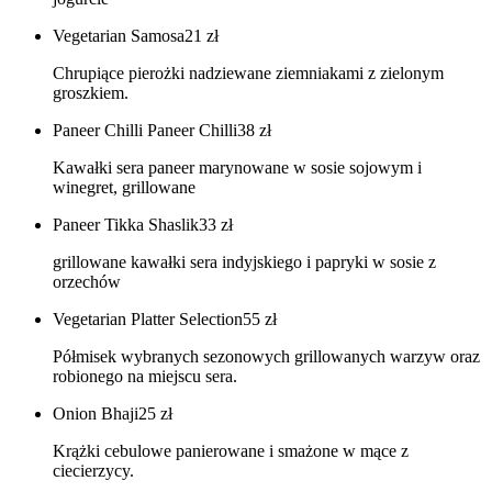
Vegetarian Samosa
21
zł
Chrupiące pierożki nadziewane ziemniakami z zielonym
groszkiem.
Paneer Chilli Paneer Chilli
38
zł
Kawałki sera paneer marynowane w sosie sojowym i
winegret, grillowane
Paneer Tikka Shaslik
33
zł
grillowane kawałki sera indyjskiego i papryki w sosie z
orzechów
Vegetarian Platter Selection
55
zł
Półmisek wybranych sezonowych grillowanych warzyw oraz
robionego na miejscu sera.
Onion Bhaji
25
zł
Krążki cebulowe panierowane i smażone w mące z
ciecierzycy.