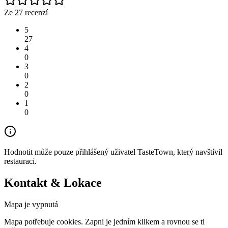
Ze 27 recenzí
5
27
4
0
3
0
2
0
1
0
Hodnotit může pouze přihlášený uživatel TasteTown, který navštívil
restauraci.
Kontakt & Lokace
Mapa je vypnutá
Mapa potřebuje cookies. Zapni je jedním klikem a rovnou se ti