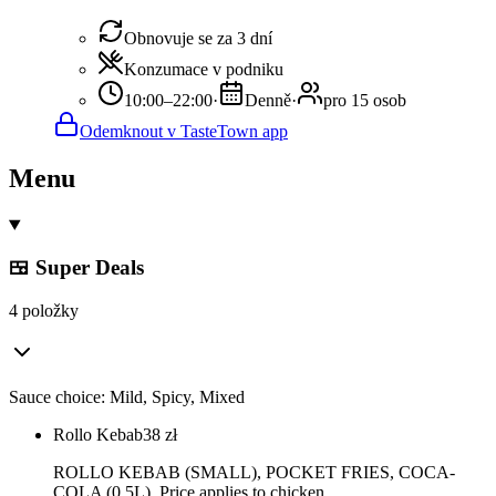
Obnovuje se za 3 dní
Konzumace v podniku
10:00–22:00
·
Denně
·
pro 15 osob
Odemknout v TasteTown app
Menu
🍱 Super Deals
4 položky
Sauce choice: Mild, Spicy, Mixed
Rollo Kebab
38
zł
ROLLO KEBAB (SMALL), POCKET FRIES, COCA-
COLA (0.5L). Price applies to chicken.