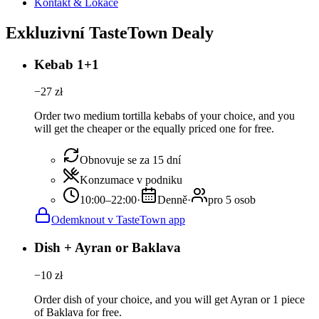
Kontakt & Lokace
Exkluzivní TasteTown Dealy
Kebab 1+1
−
27
zł
Order two medium tortilla kebabs of your choice, and you
will get the cheaper or the equally priced one for free.
Obnovuje se za 15 dní
Konzumace v podniku
10:00–22:00
·
Denně
·
pro 5 osob
Odemknout v TasteTown app
Dish + Ayran or Baklava
−
10
zł
Order dish of your choice, and you will get Ayran or 1 piece
of Baklava for free.