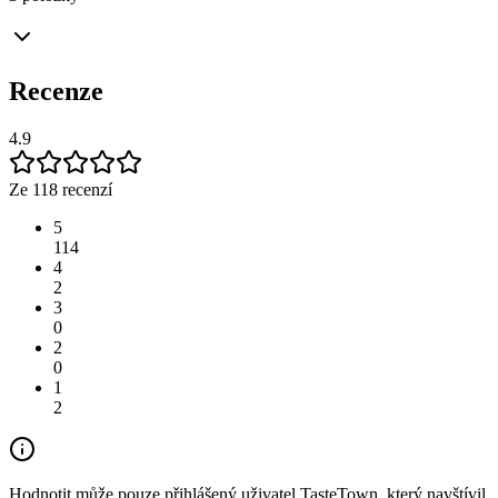
Recenze
4.9
Ze 118 recenzí
5
114
4
2
3
0
2
0
1
2
Hodnotit může pouze přihlášený uživatel TasteTown, který navštívil