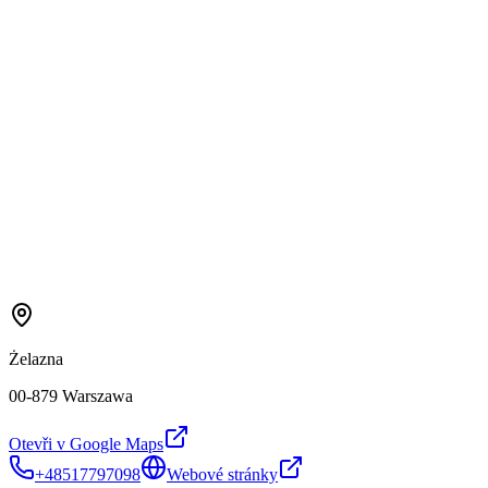
Żelazna
00-879 Warszawa
Otevři v Google Maps
+48517797098
Webové stránky