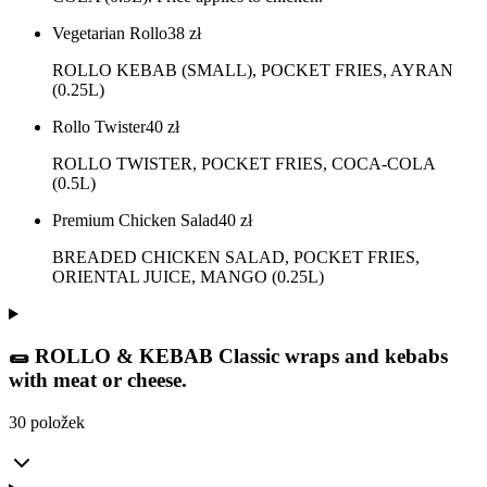
Vegetarian Rollo
38
zł
ROLLO KEBAB (SMALL), POCKET FRIES, AYRAN
(0.25L)
Rollo Twister
40
zł
ROLLO TWISTER, POCKET FRIES, COCA-COLA
(0.5L)
Premium Chicken Salad
40
zł
BREADED CHICKEN SALAD, POCKET FRIES,
ORIENTAL JUICE, MANGO (0.25L)
🌯 ROLLO & KEBAB Classic wraps and kebabs
with meat or cheese.
30 položek