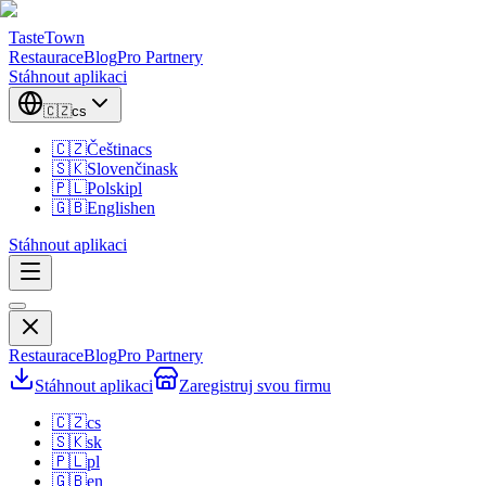
TasteTown
Restaurace
Blog
Pro Partnery
Stáhnout aplikaci
🇨🇿
cs
🇨🇿
Čeština
cs
🇸🇰
Slovenčina
sk
🇵🇱
Polski
pl
🇬🇧
English
en
Stáhnout aplikaci
Restaurace
Blog
Pro Partnery
Stáhnout aplikaci
Zaregistruj svou firmu
🇨🇿
cs
🇸🇰
sk
🇵🇱
pl
🇬🇧
en