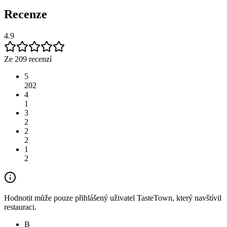
Recenze
4.9
Ze 209 recenzí
5
202
4
1
3
2
2
2
1
2
Hodnotit může pouze přihlášený uživatel TasteTown, který navštívil
restauraci.
B