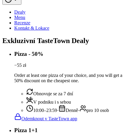
Dealy
Menu
Recenze
Kontakt & Lokace
Exkluzivní TasteTown Dealy
Pizza - 50%
−
55
zł
Order at least one pizza of your choice, and you will get a
50% discount on the cheapest one.
Obnovuje se za 7 dní
V podniku i s sebou
10:00–23:59
·
Denně
·
pro 10 osob
Odemknout v TasteTown app
Pizza 1+1