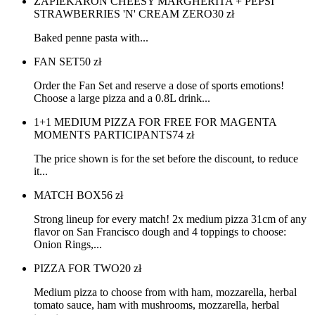
ZAPIEKARON CHEESY MARGHERITA + PEPSI
STRAWBERRIES 'N' CREAM ZERO
30
zł
Baked penne pasta with...
FAN SET
50
zł
Order the Fan Set and reserve a dose of sports emotions!
Choose a large pizza and a 0.8L drink...
1+1 MEDIUM PIZZA FOR FREE FOR MAGENTA
MOMENTS PARTICIPANTS
74
zł
The price shown is for the set before the discount, to reduce
it...
MATCH BOX
56
zł
Strong lineup for every match! 2x medium pizza 31cm of any
flavor on San Francisco dough and 4 toppings to choose:
Onion Rings,...
PIZZA FOR TWO
20
zł
Medium pizza to choose from with ham, mozzarella, herbal
tomato sauce, ham with mushrooms, mozzarella, herbal