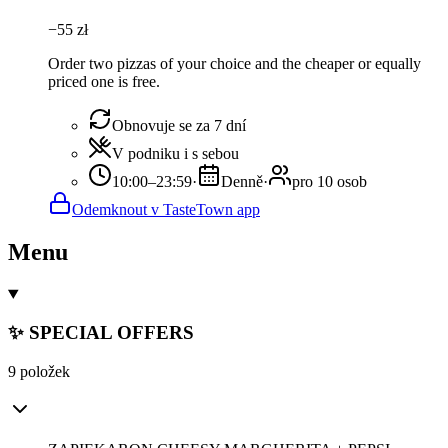
−
55
zł
Order two pizzas of your choice and the cheaper or equally
priced one is free.
Obnovuje se za 7 dní
V podniku i s sebou
10:00–23:59
·
Denně
·
pro 10 osob
Odemknout v TasteTown app
Menu
✨ SPECIAL OFFERS
9 položek