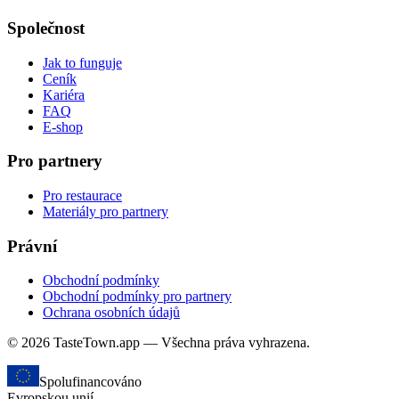
Společnost
Jak to funguje
Ceník
Kariéra
FAQ
E-shop
Pro partnery
Pro restaurace
Materiály pro partnery
Právní
Obchodní podmínky
Obchodní podmínky pro partnery
Ochrana osobních údajů
© 2026 TasteTown.app — Všechna práva vyhrazena.
Spolufinancováno
Evropskou unií