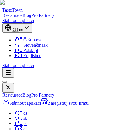
TasteTown
Restaurace
Blog
Pro Partnery
Stáhnout aplikaci
🇨🇿
cs
🇨🇿
Čeština
cs
🇸🇰
Slovenčina
sk
🇵🇱
Polski
pl
🇬🇧
English
en
Stáhnout aplikaci
Restaurace
Blog
Pro Partnery
Stáhnout aplikaci
Zaregistruj svou firmu
🇨🇿
cs
🇸🇰
sk
🇵🇱
pl
🇬🇧
en