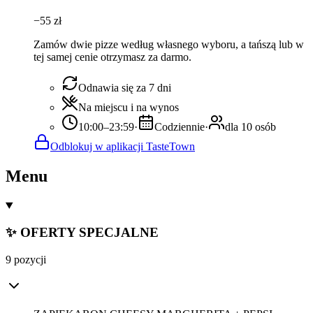
−
55
zł
Zamów dwie pizze według własnego wyboru, a tańszą lub w
tej samej cenie otrzymasz za darmo.
Odnawia się za 7 dni
Na miejscu i na wynos
10:00–23:59
·
Codziennie
·
dla 10 osób
Odblokuj w aplikacji TasteTown
Menu
✨ OFERTY SPECJALNE
9 pozycji