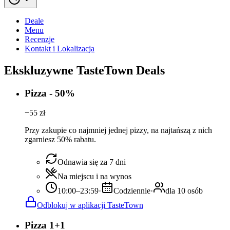
Deale
Menu
Recenzje
Kontakt i Lokalizacja
Ekskluzywne TasteTown Deals
Pizza - 50%
−
55
zł
Przy zakupie co najmniej jednej pizzy, na najtańszą z nich
zgarniesz 50% rabatu.
Odnawia się za 7 dni
Na miejscu i na wynos
10:00–23:59
·
Codziennie
·
dla 10 osób
Odblokuj w aplikacji TasteTown
Pizza 1+1