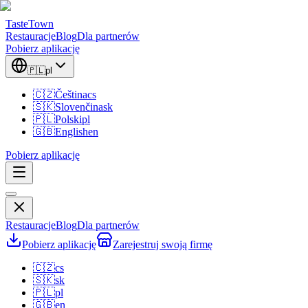
TasteTown
Restauracje
Blog
Dla partnerów
Pobierz aplikację
🇵🇱
pl
🇨🇿
Čeština
cs
🇸🇰
Slovenčina
sk
🇵🇱
Polski
pl
🇬🇧
English
en
Pobierz aplikację
Restauracje
Blog
Dla partnerów
Pobierz aplikację
Zarejestruj swoją firmę
🇨🇿
cs
🇸🇰
sk
🇵🇱
pl
🇬🇧
en