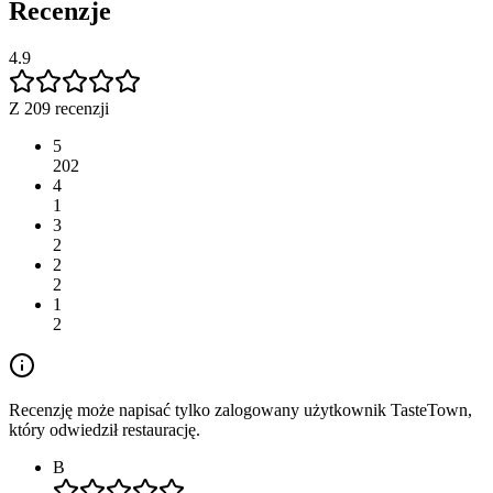
Recenzje
4.9
Z 209 recenzji
5
202
4
1
3
2
2
2
1
2
Recenzję może napisać tylko zalogowany użytkownik TasteTown,
który odwiedził restaurację.
B