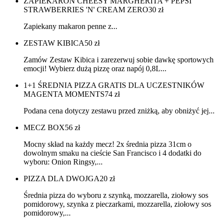
ZAPIEKARON CHEESY MARGHERITA + PEPSI
STRAWBERRIES 'N' CREAM ZERO
30
zł
Zapiekany makaron penne z...
ZESTAW KIBICA
50
zł
Zamów Zestaw Kibica i zarezerwuj sobie dawkę sportowych
emocji! Wybierz dużą pizzę oraz napój 0,8L...
1+1 ŚREDNIA PIZZA GRATIS DLA UCZESTNIKÓW
MAGENTA MOMENTS
74
zł
Podana cena dotyczy zestawu przed zniżką, aby obniżyć jej...
MECZ BOX
56
zł
Mocny skład na każdy mecz! 2x średnia pizza 31cm o
dowolnym smaku na cieście San Francisco i 4 dodatki do
wyboru: Onion Ringsy,...
PIZZA DLA DWOJGA
20
zł
Średnia pizza do wyboru z szynką, mozzarella, ziołowy sos
pomidorowy, szynka z pieczarkami, mozzarella, ziołowy sos
pomidorowy,...