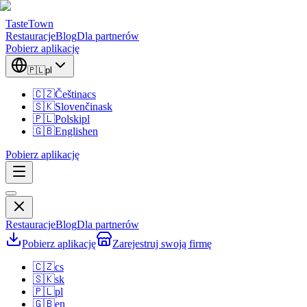
TasteTown
Restauracje
Blog
Dla partnerów
Pobierz aplikację
🇵🇱
pl
🇨🇿
Čeština
cs
🇸🇰
Slovenčina
sk
🇵🇱
Polski
pl
🇬🇧
English
en
Pobierz aplikację
Restauracje
Blog
Dla partnerów
Pobierz aplikację
Zarejestruj swoją firmę
🇨🇿
cs
🇸🇰
sk
🇵🇱
pl
🇬🇧
en