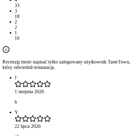
33
3
18
2
2
1
10
Recenzję może napisać tylko zalogowany użytkownik TasteTown,
który odwiedził restaurację.
J
1 sierpnia 2026
h
Y
22 lipca 2026