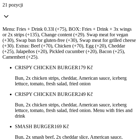
21 pozycji
Menu: Fries + Drink 0.33l (+75), BOX: Fries + Drink + 3x wings
or 2x strips (+135), Change content (+29). Swap meat for vegan
(+30), Swap bun for gluten-free (+30), Swap meat for grilled cheese
(+30). Extras: Beef (+70), Chicken (+70), Egg (+20), Cheddar
(+25), Jalapeños (+20), Pickled cucumber (+20), Bacon (+25),
Camembert (+25).
CRISPY CHICKEN BURGER
179
Kč
Bun, 2x chicken strips, cheddar, American sauce, iceberg
lettuce, tomato, fresh salad, fried onion
CRISPY CHICKEN BURGER
249
Kč
Bun, 2x chicken strips, cheddar, American sauce, iceberg
lettuce, tomato, fresh salad, fried onion. Menu with fries and
drink
SMASH BURGER
169
Kč
Bun, 2x smash beef, 2x cheddar slice, American sauce,