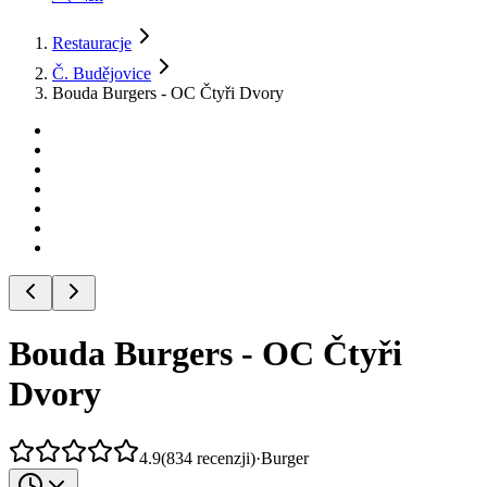
Restauracje
Č. Budějovice
Bouda Burgers - OC Čtyři Dvory
Bouda Burgers - OC Čtyři
Dvory
4.9
(
834
recenzji
)
·
Burger