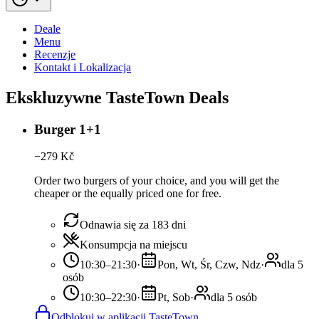
Deale
Menu
Recenzje
Kontakt i Lokalizacja
Ekskluzywne TasteTown Deals
Burger 1+1
−
279
Kč
Order two burgers of your choice, and you will get the
cheaper or the equally priced one for free.
Odnawia się za 183 dni
Konsumpcja na miejscu
10:30–21:30
·
Pon, Wt, Śr, Czw, Ndz
·
dla 5
osób
10:30–22:30
·
Pt, Sob
·
dla 5 osób
Odblokuj w aplikacji TasteTown