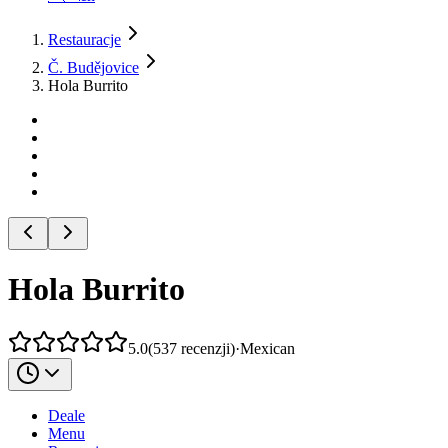
Restauracje
Č. Budějovice
Hola Burrito
Hola Burrito
5.0
(
537
recenzji
)
·
Mexican
Deale
Menu