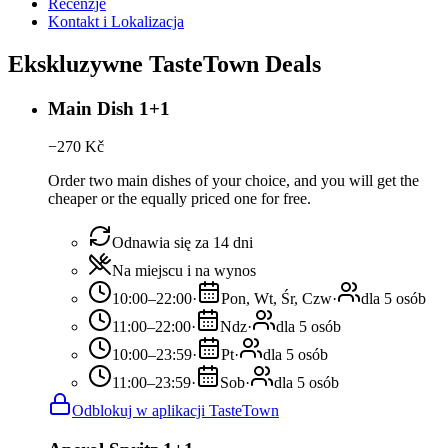
Recenzje
Kontakt i Lokalizacja
Ekskluzywne TasteTown Deals
Main Dish 1+1
−
270
Kč
Order two main dishes of your choice, and you will get the
cheaper or the equally priced one for free.
Odnawia się za 14 dni
Na miejscu i na wynos
10:00–22:00
·
Pon, Wt, Śr, Czw
·
dla 5 osób
11:00–22:00
·
Ndz
·
dla 5 osób
10:00–23:59
·
Pt
·
dla 5 osób
11:00–23:59
·
Sob
·
dla 5 osób
Odblokuj w aplikacji TasteTown