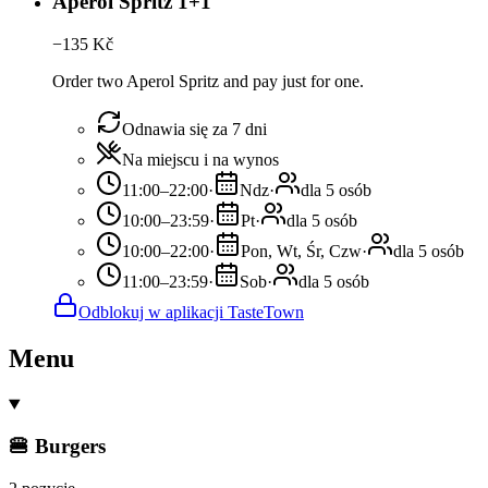
Aperol Spritz 1+1
−
135
Kč
Order two Aperol Spritz and pay just for one.
Odnawia się za 7 dni
Na miejscu i na wynos
11:00–22:00
·
Ndz
·
dla 5 osób
10:00–23:59
·
Pt
·
dla 5 osób
10:00–22:00
·
Pon, Wt, Śr, Czw
·
dla 5 osób
11:00–23:59
·
Sob
·
dla 5 osób
Odblokuj w aplikacji TasteTown
Menu
🍔 Burgers