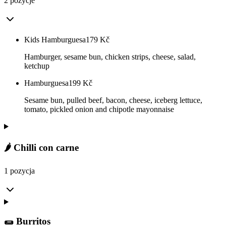
2 pozycje
Kids Hamburguesa
179
Kč
Hamburger, sesame bun, chicken strips, cheese, salad,
ketchup
Hamburguesa
199
Kč
Sesame bun, pulled beef, bacon, cheese, iceberg lettuce,
tomato, pickled onion and chipotle mayonnaise
🌶️ Chilli con carne
1 pozycja
🌯 Burritos