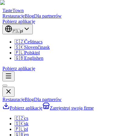
TasteTown
Restauracje
Blog
Dla partnerów
Pobierz aplikację
🇵🇱
pl
🇨🇿
Čeština
cs
🇸🇰
Slovenčina
sk
🇵🇱
Polski
pl
🇬🇧
English
en
Pobierz aplikację
Restauracje
Blog
Dla partnerów
Pobierz aplikację
Zarejestruj swoją firmę
🇨🇿
cs
🇸🇰
sk
🇵🇱
pl
🇬🇧
en