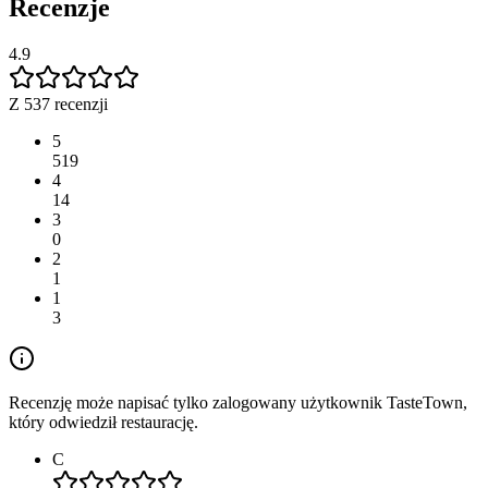
Recenzje
4.9
Z 537 recenzji
5
519
4
14
3
0
2
1
1
3
Recenzję może napisać tylko zalogowany użytkownik TasteTown,
który odwiedził restaurację.
C