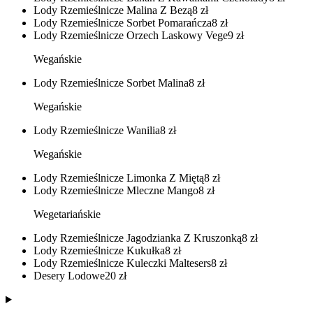
Lody Rzemieślnicze Malina Z Bezą
8
zł
Lody Rzemieślnicze Sorbet Pomarańcza
8
zł
Lody Rzemieślnicze Orzech Laskowy Vege
9
zł
Wegańskie
Lody Rzemieślnicze Sorbet Malina
8
zł
Wegańskie
Lody Rzemieślnicze Wanilia
8
zł
Wegańskie
Lody Rzemieślnicze Limonka Z Miętą
8
zł
Lody Rzemieślnicze Mleczne Mango
8
zł
Wegetariańskie
Lody Rzemieślnicze Jagodzianka Z Kruszonką
8
zł
Lody Rzemieślnicze Kukułka
8
zł
Lody Rzemieślnicze Kuleczki Maltesers
8
zł
Desery Lodowe
20
zł