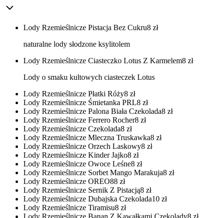
Lody Rzemieślnicze Pistacja Bez Cukru
8
zł
naturalne lody słodzone ksylitolem
Lody Rzemieślnicze Ciasteczko Lotus Z Karmelem
8
zł
Lody o smaku kultowych ciasteczek Lotus
Lody Rzemieślnicze Płatki Róży
8
zł
Lody Rzemieślnicze Śmietanka PRL
8
zł
Lody Rzemieślnicze Palona Biała Czekolada
8
zł
Lody Rzemieślnicze Ferrero Rocher
8
zł
Lody Rzemieślnicze Czekolada
8
zł
Lody Rzemieślnicze Mleczna Truskawka
8
zł
Lody Rzemieślnicze Orzech Laskowy
8
zł
Lody Rzemieślnicze Kinder Jajko
8
zł
Lody Rzemieślnicze Owoce Leśne
8
zł
Lody Rzemieślnicze Sorbet Mango Marakuja
8
zł
Lody Rzemieślnicze OREO8
8
zł
Lody Rzemieślnicze Sernik Z Pistacją
8
zł
Lody Rzemieślnicze Dubajska Czekolada
10
zł
Lody Rzemieślnicze Tiramisu
8
zł
Lody Rzemieślnicze Banan Z Kawałkami Czekolady
8
zł