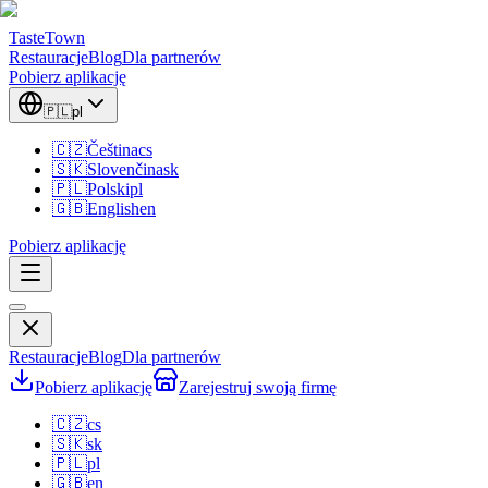
TasteTown
Restauracje
Blog
Dla partnerów
Pobierz aplikację
🇵🇱
pl
🇨🇿
Čeština
cs
🇸🇰
Slovenčina
sk
🇵🇱
Polski
pl
🇬🇧
English
en
Pobierz aplikację
Restauracje
Blog
Dla partnerów
Pobierz aplikację
Zarejestruj swoją firmę
🇨🇿
cs
🇸🇰
sk
🇵🇱
pl
🇬🇧
en