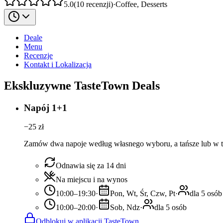
5.0
(
10
recenzji
)
·
Coffee, Desserts
Deale
Menu
Recenzje
Kontakt i Lokalizacja
Ekskluzywne TasteTown Deals
Napój 1+1
−
25
zł
Zamów dwa napoje według własnego wyboru, a tańsze lub w te
Odnawia się za 14 dni
Na miejscu i na wynos
10:00–19:30
·
Pon, Wt, Śr, Czw, Pt
·
dla 5 osób
10:00–20:00
·
Sob, Ndz
·
dla 5 osób
Odblokuj w aplikacji TasteTown