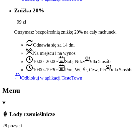
Zniżka 20%
−
99
zł
Otrzymasz bezpośrednią zniżkę 20% na cały rachunek.
Odnawia się za 14 dni
Na miejscu i na wynos
10:00–20:00
·
Sob, Ndz
·
dla 5 osób
10:00–19:30
·
Pon, Wt, Śr, Czw, Pt
·
dla 5 osób
Odblokuj w aplikacji TasteTown
Menu
🍦 Lody rzemieślnicze
28 pozycji