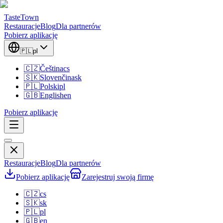
TasteTown
Restauracje
Blog
Dla partnerów
Pobierz aplikację
🇵🇱
pl
🇨🇿
Čeština
cs
🇸🇰
Slovenčina
sk
🇵🇱
Polski
pl
🇬🇧
English
en
Pobierz aplikację
Restauracje
Blog
Dla partnerów
Pobierz aplikację
Zarejestruj swoją firmę
🇨🇿
cs
🇸🇰
sk
🇵🇱
pl
🇬🇧
en