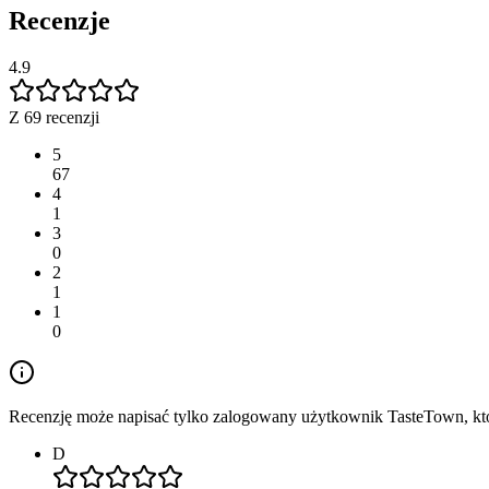
Recenzje
4.9
Z 69 recenzji
5
67
4
1
3
0
2
1
1
0
Recenzję może napisać tylko zalogowany użytkownik TasteTown, któr
D