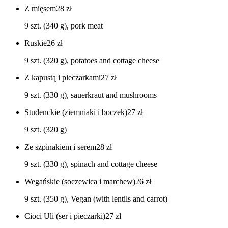
Z mięsem
28
zł
9 szt. (340 g), pork meat
Ruskie
26
zł
9 szt. (320 g), potatoes and cottage cheese
Z kapustą i pieczarkami
27
zł
9 szt. (330 g), sauerkraut and mushrooms
Studenckie (ziemniaki i boczek)
27
zł
9 szt. (320 g)
Ze szpinakiem i serem
28
zł
9 szt. (330 g), spinach and cottage cheese
Wegańskie (soczewica i marchew)
26
zł
9 szt. (350 g), Vegan (with lentils and carrot)
Cioci Uli (ser i pieczarki)
27
zł