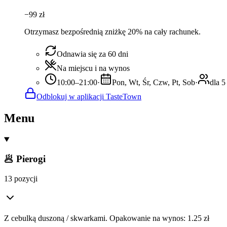
−
99
zł
Otrzymasz bezpośrednią zniżkę 20% na cały rachunek.
Odnawia się za 60 dni
Na miejscu i na wynos
10:00–21:00
·
Pon, Wt, Śr, Czw, Pt, Sob
·
dla 5
Odblokuj w aplikacji TasteTown
Menu
🥟 Pierogi
13 pozycji
Z cebulką duszoną / skwarkami. Opakowanie na wynos: 1.25 zł