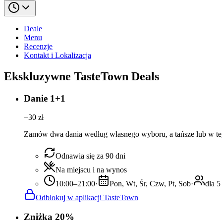
Deale
Menu
Recenzje
Kontakt i Lokalizacja
Ekskluzywne TasteTown Deals
Danie 1+1
−
30
zł
Zamów dwa dania według własnego wyboru, a tańsze lub w tej
Odnawia się za 90 dni
Na miejscu i na wynos
10:00–21:00
·
Pon, Wt, Śr, Czw, Pt, Sob
·
dla 5
Odblokuj w aplikacji TasteTown
Zniżka 20%