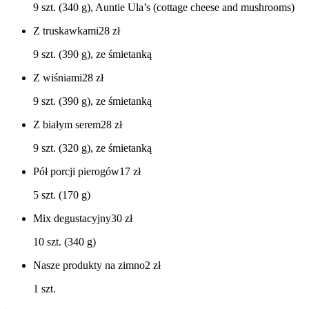
9 szt. (340 g), Auntie Ula’s (cottage cheese and mushrooms)
Z truskawkami
28
zł
9 szt. (390 g), ze śmietanką
Z wiśniami
28
zł
9 szt. (390 g), ze śmietanką
Z białym serem
28
zł
9 szt. (320 g), ze śmietanką
Pół porcji pierogów
17
zł
5 szt. (170 g)
Mix degustacyjny
30
zł
10 szt. (340 g)
Nasze produkty na zimno
2
zł
1 szt.