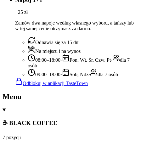
−
25
zł
Zamów dwa napoje według własnego wyboru, a tańszy lub
w tej samej cenie otrzymasz za darmo.
Odnawia się za 15 dni
Na miejscu i na wynos
08:00–18:00
·
Pon, Wt, Śr, Czw, Pt
·
dla 7
osób
09:00–18:00
·
Sob, Ndz
·
dla 7 osób
Odblokuj w aplikacji TasteTown
Menu
☕ BLACK COFFEE
7 pozycji