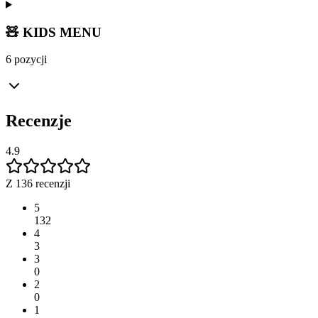
🧸 KIDS MENU
6 pozycji
Recenzje
4.9
Z 136 recenzji
5
132
4
3
3
0
2
0
1