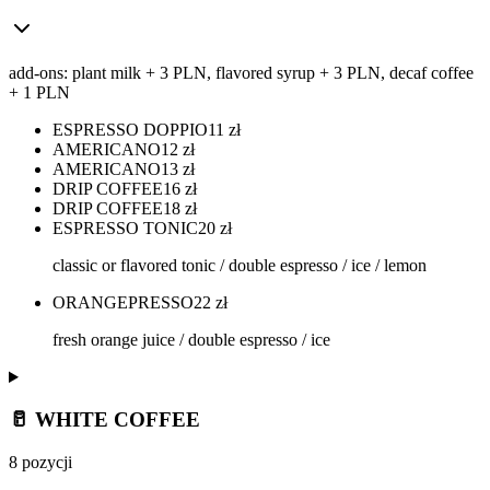
add-ons: plant milk + 3 PLN, flavored syrup + 3 PLN, decaf coffee
+ 1 PLN
ESPRESSO DOPPIO
11
zł
AMERICANO
12
zł
AMERICANO
13
zł
DRIP COFFEE
16
zł
DRIP COFFEE
18
zł
ESPRESSO TONIC
20
zł
classic or flavored tonic / double espresso / ice / lemon
ORANGEPRESSO
22
zł
fresh orange juice / double espresso / ice
🥛 WHITE COFFEE
8 pozycji