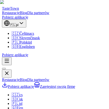
TasteTown
Restauracje
Blog
Dla partnerów
Pobierz aplikację
🇵🇱
pl
🇨🇿
Čeština
cs
🇸🇰
Slovenčina
sk
🇵🇱
Polski
pl
🇬🇧
English
en
Pobierz aplikację
Restauracje
Blog
Dla partnerów
Pobierz aplikację
Zarejestruj swoją firmę
🇨🇿
cs
🇸🇰
sk
🇵🇱
pl
🇬🇧
en