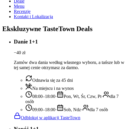
Deale
Menu
Recenzje
Kontakt i Lokalizacja
Ekskluzywne TasteTown Deals
Danie 1+1
−
40
zł
Zamów dwa dania według własnego wyboru, a tańsze lub w
tej samej cenie otrzymasz za darmo.
Odnawia się za 45 dni
Na miejscu i na wynos
08:00–18:00
·
Pon, Wt, Śr, Czw, Pt
·
dla 7
osób
09:00–18:00
·
Sob, Ndz
·
dla 7 osób
Odblokuj w aplikacji TasteTown
Napój 1+1